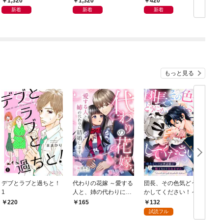
1,320
1,320
420
リ」
新着
新着
新着
もっと見る
デブとラブと過ちと！
代わりの花嫁 ～愛する
団長、その色気どうに
＆
1
人と、姉の代わりに結
かしてください！～魔
婚します～ 1
力なしのお世話係は魅
132
220
165
了なんてされません～
試読フル
１