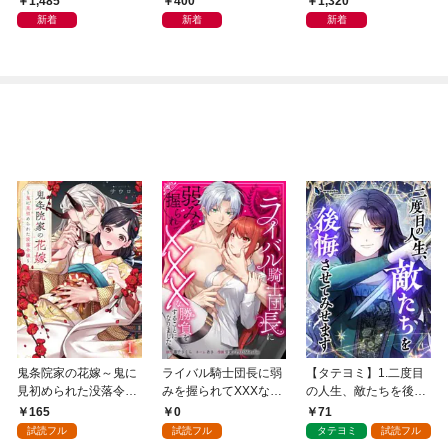
1,485
400
1,320
どこでもトレイン・ベ
新着
新着
新着
トナム篇」
鬼条院家の花嫁～鬼に
ライバル騎士団長に弱
【タテヨミ】1.二度目
見初められた没落令嬢
みを握られてXXXな勝
の人生、敵たちを後悔
～１
負をすることになりま
させてみせます
165
0
71
した第1話
試読フル
試読フル
タテヨミ
試読フル