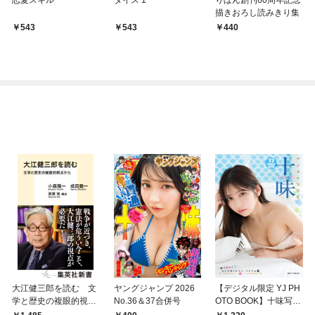
描きおろし読みきり集
543
543
440
大江健三郎を読む 文
ヤングジャンプ 2026
【デジタル限定 YJ PH
学と歴史の複眼的視点
No.36＆37合併号
OTO BOOK】十味写真
から
集「続・『ぽみ』！？