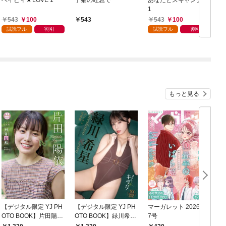
1
543
100
543
100
543
試読フル
割引
試読フル
割引
もっと見る
【デジタル限定 YJ PH
【デジタル限定 YJ PH
マーガレット 2026年1
グ
OTO BOOK】片田陽依
OTO BOOK】緑川希星
7号
6
写真集「羽色日和」
写真集「きらら、キラ