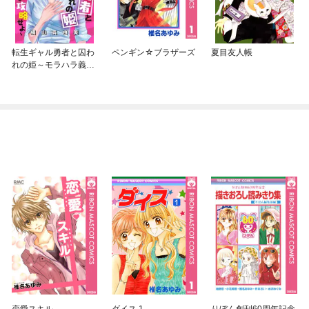
転生ギャル勇者と囚わ
ペンギン☆ブラザーズ
夏目友人帳
れの姫～モラハラ義実
家を攻略せよ～【マイ
クロ】
恋愛スキル
ダイス 1
りぼん創刊60周年記念