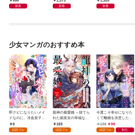
990
1,375
1,320
新着
新着
新着
少女マンガのおすすめ本
即クビになりたいメイ
龍神の最愛婚 ～捨てら
今度こそ幸せになりた
ドなのに、冷血皇子に
れた姫巫女の幸福な嫁
くて離婚を決意したと
執着されています第1
入り～: 1
ころ、無表情な旦那様
0
165
198
99
話
が「愛してる」と言っ
試読フル
試読フル
試読フル
割引
てきました。1