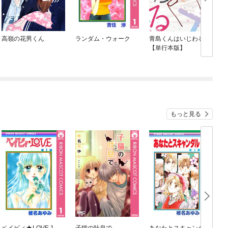
高嶺の花男くん
ランダム・ウォーク
青島くんはいじわる
【単行本版】
もっと見る
ベイビィ★LOVE 1
子猫の吐息で
あなたとスキャンダル