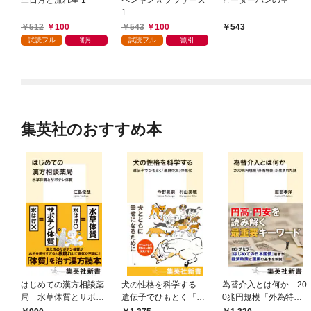
1
512
100
543
100
543
試読フル
割引
試読フル
割引
集英社のおすすめ本
はじめての漢方相談薬
犬の性格を科学する
為替介入とは何か 20
局 水草体質とサボテ
遺伝子でひもとく「最
0兆円規模「外為特
ン体質
良の友」の進化
会」が生まれた謎