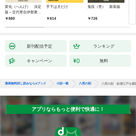
変化（へんげ） 決定
手下は犬だけ
鬼役（壱） 新装版
南町
版～交代寄合伊那衆異
舟の
聞（1）～
880
814
726
9
新刊配信予定
ランキング
キャンペーン
無料
漫画無料試し読みならdブック
小説一般
八咫の刻
八咫の刻 妖僧江戸を蹂
アプリならもっと便利で快適に！