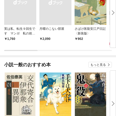
実は私、転生９回生で
月曜のこない部屋
さばけ医龍安江戸日記
天の
す マンガ 私の前世
〈新装版〉
物語
9
￥1,760
￥2,090
902
小説一般のおすすめ本
もっと見る