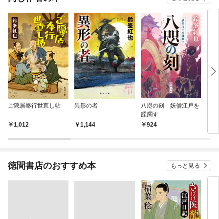
ご隠居奉行世直し帖
異形の者
八咫の刻 妖僧江戸を
警視
蹂躙す
1,012
1,144
924
8
徳間書店のおすすめ本
もっと見る