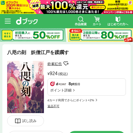
作品検索
カート
はじめての方へ
八咫の刻 妖僧江戸を蹂躙す
鈴峯紅也
924
(税込)
8
pt
獲得
ポイント詳細
dカード利用でさらにポイント+2%
返品不可
試し読み