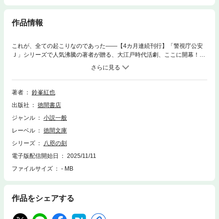
作品情報
これが、全ての起こりなのであった――【4カ月連続刊行】「警視庁公安
Ｊ」シリーズで人気沸騰の著者が贈る、大江戸時代活劇、ここに開幕！
「八咫の刻」シリーズ第一巻時は元禄十年──江戸幕府五代将軍・綱吉の
寵愛を受ける高僧・護持院隆光には、ある陰謀があった。幼子の頃より抱
き続けた恨みを晴らし、江戸を我が物にすること。巧妙な手を使い綱吉を
操り、着実に復讐の駒を進めていた。その企みに気が付いた水戸徳川家の
著者
鈴峯紅也
前藩主・光圀は隆光の動きを探るべく幾人もの隠密を差し向けるも、生き
出版社
徳間書店
て戻ったのは、ただ一人。その者さえ、隆光が差し向けた手下と交えた一
戦が災い、帰参早々事切れた。最後の望みを託し、光圀は熊野に住まう“あ
ジャンル
小説一般
る人物”に助けを求める。江戸の命運をかけた未曽有の大戦の、幕が開く―
レーベル
徳間文庫
―。●目次怨呪呪怨授恩第一章第二章第三章第四章
シリーズ
八咫の刻
電子版配信開始日
2025/11/11
ファイルサイズ
- MB
作品をシェアする