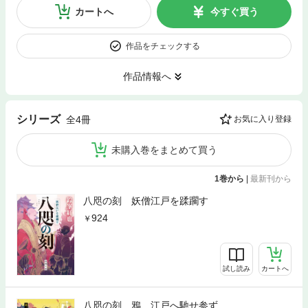
カートへ
今すぐ買う
作品をチェックする
作品情報へ
シリーズ
全4冊
お気に入り登録
未購入巻をまとめて買う
1巻から
|
最新刊から
八咫の刻 妖僧江戸を蹂躙す
924
試し読み
カートへ
八咫の刻 鴉、江戸へ馳せ参ず