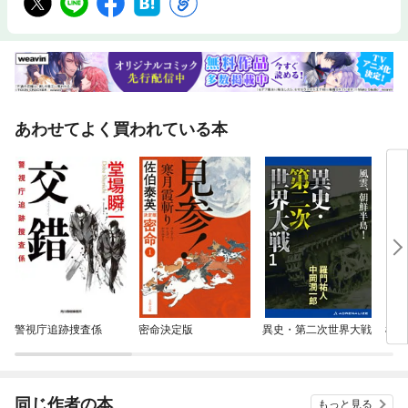
あわせてよく買われている本
警視庁追跡捜査係
密命決定版
異史・第二次世界大戦
極東
同じ作者の本
もっと見る