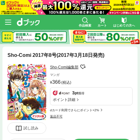
作品検索
カート
はじめての方へ
Sho-Comi 2017年8号(2017年3月18日発売)
Sho-Comi編集部
マンガ
366
(税込)
3
pt
獲得
ポイント詳細
dカード利用でさらにポイント+2%
返品不可
試し読み