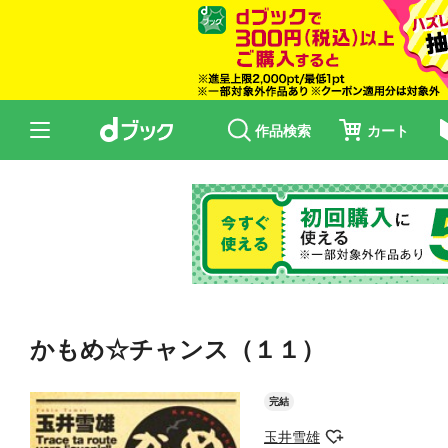
作品検索
カート
かもめ☆チャンス（１１）
完結
玉井雪雄