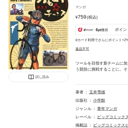
マンガ
759
(税込)
ポイン
6
pt
獲得
dカード利用でさらにポイント+2
返品不可
ツールを目指す新チームに加
う競技に挑戦することに。そ
なったが…！？
試し読み
著者
玉井雪雄
出版社
小学館
ジャンル
青年マンガ
レーベル
ビッグコミック
掲載誌
ビッグコミックス