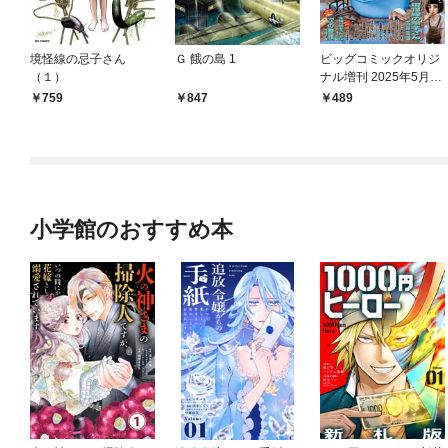
境怪線の忌子さん
Ｇ 餓の島 1
ビッグコミックオリジ
（１）
ナル増刊 2025年5月増
刊号（2025年4月12日
759
847
489
発売）
小学館のおすすめ本