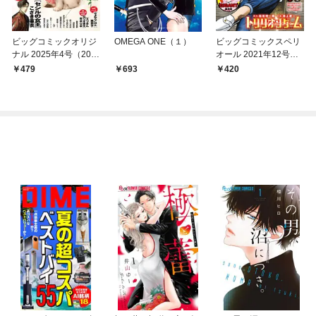
ビッグコミックオリジ
OMEGA ONE（１）
ビッグコミックスペリ
ナル 2025年4号（202
オール 2021年12号（2
5年2月5日発売)
021年5月28日発売）
479
693
420