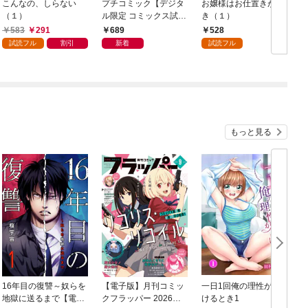
こんなの、しらない
プチコミック【デジタ
お嬢様はお仕置きが好
（１）
ル限定 コミックス試し
き（１）
読み特典付き】 2026
583
291
689
528
年9月号（2026年8月7
試読フル
割引
新着
試読フル
日発売）
もっと見る
16年目の復讐～奴らを
【電子版】月刊コミッ
一日1回俺の理性が負
地獄に送るまで【電子
クフラッパー 2026年9
けるとき1
か