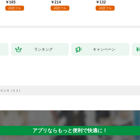
版】 1
ス～１
165
214
132
試読フル
試読フル
試読フル
ランキング
キャンペーン
ャンス（１１）
アプリならもっと便利で快適に！