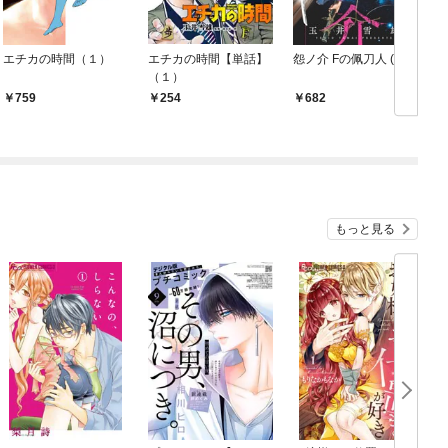
エチカの時間（１）
エチカの時間【単話】
怨ノ介 Fの佩刀人 (1)
（１）
759
254
682
もっと見る