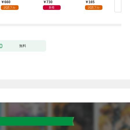
単行本版】１
月号
660
730
165
試読フル
新着
試読フル
無料