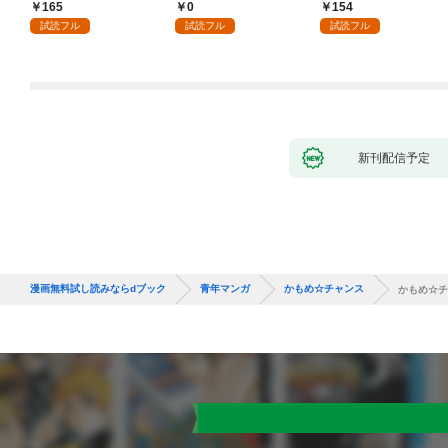
165
0
154
試読フル
試読フル
試読フル
新刊配信予定
漫画無料試し読みならdブック
青年マンガ
かもめ☆チャンス
かもめ☆チ