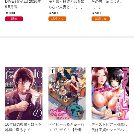
DIME (ダイム) 2026年
極と蕾～極道と恋を知
その男、沼につき。
9.5月号
らない人妻と～（１）
（１）
800
583
583
新着
試読フル
試読フル
16年目の復讐～奴らを
ベイビーわるきゅーれ
ディストピア～引越し
地獄に送るまで１
エブリデイ！ 【分冊
先は不貞のシェアハウ