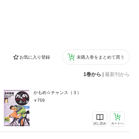
お気に入り登録
未購入巻をまとめて買う
1巻から
|
最新刊から
かもめ☆チャンス（３）
759
試し読み
カートへ