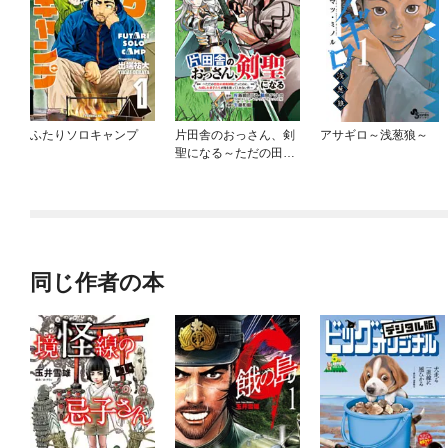
ふたりソロキャンプ
片田舎のおっさん、剣
アサギロ～浅葱狼～
聖になる～ただの田舎
の剣術師範だったの
に、大成した弟子たち
が俺を放ってくれない
件～(話売り)
同じ作者の本