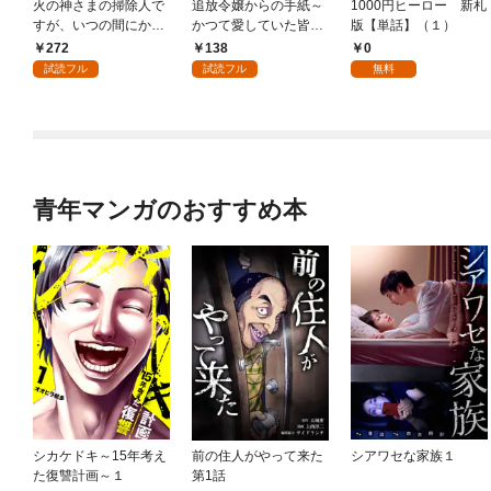
火の神さまの掃除人で
追放令嬢からの手紙～
1000円ヒーロー 新札
すが、いつの間にか花
かつて愛していた皆さ
版【単話】（１）
嫁として溺愛されてい
まへ 私のことなどお忘
272
138
0
ます【単話】（１）
れですか？～【単話】
試読フル
試読フル
無料
（１）
青年マンガのおすすめ本
シカケドキ～15年考え
前の住人がやって来た
シアワセな家族１
た復讐計画～１
第1話