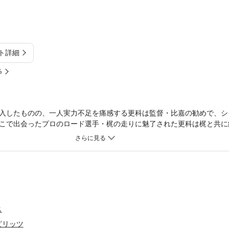
ト詳細
%
入したものの、一人実力不足を痛感する更科は監督・比嘉の勧めで、シ
こで出会ったプロのロード選手・梶の走りに魅了された更科は梶と共に
ス
ピリッツ