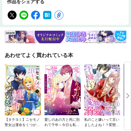
作品をシェアする
あわせてよく買われている本
【タテヨミ】ニセモノ
愛しのあの方と死に別
私のこと嫌いって言い
身代
聖女は運命をくつがえ
れて千年～今日も私は
ましたよね！？変態公
器用
す
悪役令嬢を演じます～
爵による困った溺愛結
れる