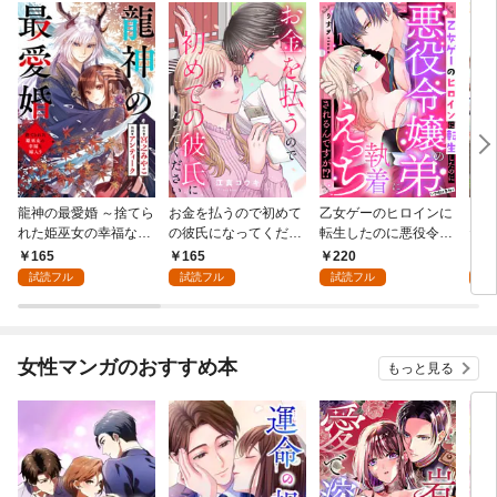
龍神の最愛婚 ～捨てら
お金を払うので初めて
乙女ゲーのヒロインに
こど
れた姫巫女の幸福な嫁
の彼氏になってくださ
転生したのに悪役令嬢
た令
入り～: 1
い: 1
の弟（攻略対象外）に
者に
165
165
220
1
執着えっちされるんで
試読フル
試読フル
試読フル
試
すが！？: 1
女性マンガのおすすめ本
もっと見る