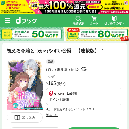
作品検索
カート
はじめての方へ
視える令嬢とつかれやすい公爵 【連載版】: 1
完結
ばち
霧谷凜
他1名
マンガ
165
(税込)
1
pt
獲得
ポイント詳細
dカード利用でさらにポイント+2%
返品不可
試し読み