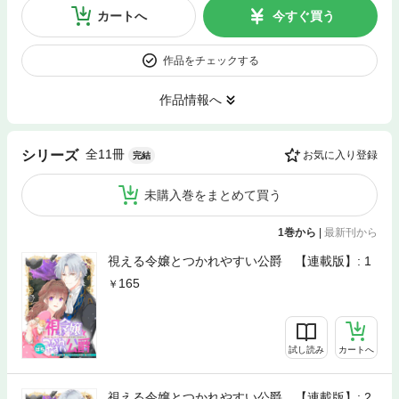
カートへ
今すぐ買う
作品をチェックする
作品情報へ
全11冊
シリーズ
お気に入り登録
完結
未購入巻をまとめて買う
1巻から
|
最新刊から
視える令嬢とつかれやすい公爵 【連載版】: 1
165
試し読み
カートへ
視える令嬢とつかれやすい公爵 【連載版】: 2