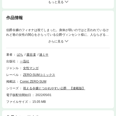
もっと見る
作品情報
伯爵令嬢のフィオナは視てしまった。身体が弱いのではと言われているけ
れど巷の女性の関心をさらっている公爵ヴィンセント様に、人ならざるモ
ノが大量にくっついているところを!! 黒い蛇やヒヨコ、スライムがてん
こ盛り。驚きのあまりやらかして、後日断罪パーティー（仮）に招かれた
と覚悟して臨んだら、「もっとお話がしたいと思ったからなんです」とむ
しろ気に入られていた模様…？ そのうえ、ふれると体調がよくなるから
著者
ばち
霧谷凜
漣ミサ
と彼のそばにいることになって!? 一迅社アイリスNEOで話題の公爵様の
出版社
一迅社
体質改善ラブファンタジー！【本商品は単話コンテンツとなります。単行
本版と収録内容が異なる場合がございます。漫画内の告知等は過去のもの
ジャンル
女性マンガ
となりますので、ご注意ください。】
レーベル
ZERO-SUMコミックス
掲載誌
Comic ZERO-SUM
シリーズ
視える令嬢とつかれやすい公爵 【連載版】
電子版配信開始日
2022/05/01
ファイルサイズ
15.05 MB