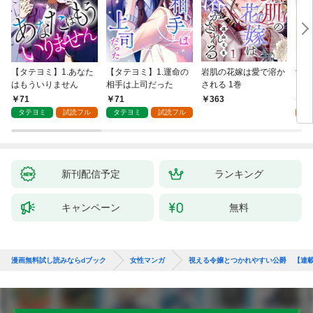
【タテヨミ】1.あなた
【タテヨミ】1.運命の
岩肌の花嫁は愛で溶か
愛し
はもういりません
相手は上司だった
される 1巻
い 
71
71
1
363
タテヨミ
試読フル
タテヨミ
試読フル
試
新刊配信予定
ランキング
キャンペーン
無料
漫画無料試し読みならdブック
女性マンガ
視える令嬢とつかれやすい公爵 【連