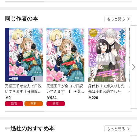
婚生活
同じ作者の本
もっと見る
完璧王子が全力で口説
完璧王子が全力で口説
身代わりで嫁入りした
王
いてきます【分冊版】
いてきます 1 ※呪い
先は冷血公爵でした
分冊
1
による求愛はご遠慮く
界か
0
924
220
2
ださい
で、
新着
無料
新着
わね
一迅社のおすすめ本
もっと見る