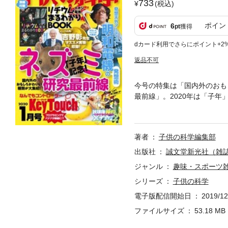
733
(税込)
ポイン
6
pt
獲得
dカード利用でさらにポイント+2
返品不可
今号の特集は「国内外のおも
最前線」。2020年は「子
録では、吉野彰先生のノーベ
すめの家庭で安全にできる化
る、ものづくりに役立つ発想
著者
子供の科学編集部
出版社
誠文堂新光社（雑
ジャンル
趣味・スポーツ
シリーズ
子供の科学
電子版配信開始日
2019/12
ファイルサイズ
53.18 MB