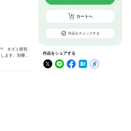
カートへ
作品をチェックする
? ネズミ研究
作品をシェアする
介します。別冊付
、吉野先生おす
和電機」が語