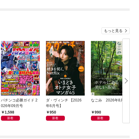
もっと見る
パチンコ必勝ガイド 2
ダ・ヴィンチ 【2026
なごみ 2026年8月号
近
026年09月号
年6月号】
1,598
950
990
新着
新着
新着