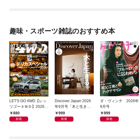
趣味・スポーツ雑誌のおすすめ本
LET'S GO 4WD【レッ
Discover Japan 2026
ダ・ヴィンチ 2026年
ツゴー４ＷＤ】2026年
年9月号「木と生きる
9月号
09月号
2026（表紙：古川琴音
880
999
999
さん）」
新着
新着
新着