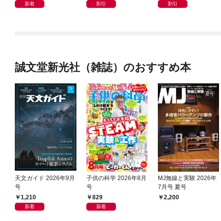
新着
割引
割引
誠文堂新光社（雑誌）のおすすめ本
天文ガイド 2026年9月
子供の科学 2026年8月
MJ無線と実験 2026年
号
号
7月号 夏号
1,210
829
2,200
新着
新着