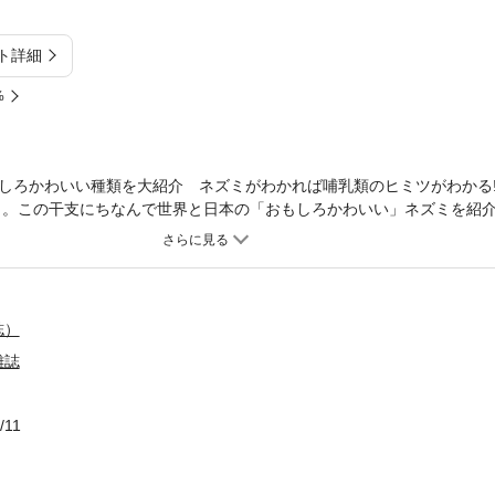
ト詳細
%
しろかわいい種類を大紹介 ネズミがわかれば哺乳類のヒミツがわかる!
年」。この干支にちなんで世界と日本の「おもしろかわいい」ネズミを紹
ル賞受賞で大注目の「リチウムイオン電池」をていねいに解説するほか
学実験も紹介！そのほか、ユニークな活動で知られるアーティスト「明
術も掲載。プログラミングの新連載もスタートです！
誌）
雑誌
/11