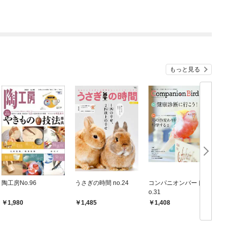
もっと見る
陶工房No.96
うさぎの時間 no.24
コンパニオンバード N
M
o.31
1,980
1,485
1,408
イ