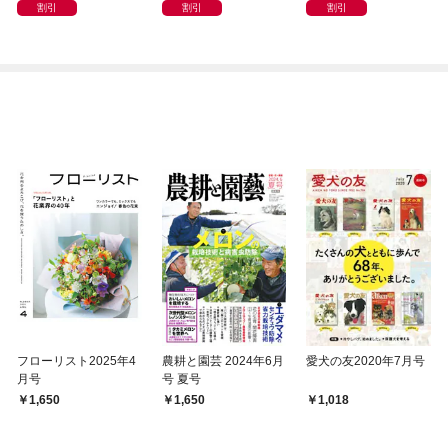
データ時代を生き抜く
割引
割引
割引
フローリスト2025年4
農耕と園芸 2024年6月
愛犬の友2020年7月号
月号
号 夏号
1,650
1,650
1,018