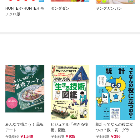
HUNTER×HUNTER モ
ダンダダン
ヤングガンガン
ノクロ版
みんなで描こう！ 黒板
ビジュアル「生きる技
統計ってなんの役に立
アート
術」図鑑
つの？数・表・グラフ
を自在に使ってビッグ
3,080
1,540
1,870
935
1,320
396