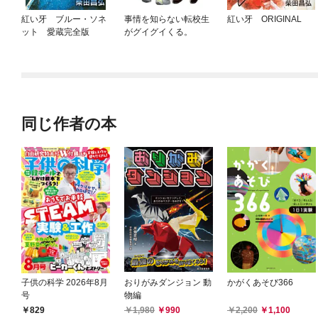
紅い牙 ブルー・ソネ
事情を知らない転校生
紅い牙 ORIGINAL
ット 愛蔵完全版
がグイグイくる。
同じ作者の本
子供の科学 2026年8月
おりがみダンジョン 動
かがくあそび366
号
物編
829
1,980
990
2,200
1,100