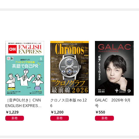
［音声DL付き］CNN
クロノス日本版 no.12
GALAC 2026年 9月
ENGLISH EXPRESS 2
6
号
026年9月号
1,229
1,200
550
新着
新着
新着