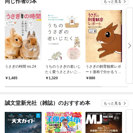
同じ作者の本
もっと見る
うさぎの時間 no.24
うちのうさぎの老いじ
うさぎの飼育観察レポ
ふわ
たく愛うさとさいごの
ート漫画で分かるうさ
日まで幸せに暮らすた
ぎとの暮らし
1,485
1,320
880
1,
めの提案
誠文堂新光社（雑誌）のおすすめ本
もっと見る