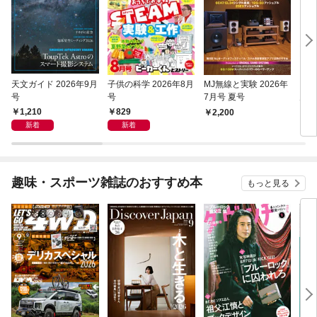
天文ガイド 2026年9月
子供の科学 2026年8月
MJ無線と実験 2026年
フロ
号
号
7月号 夏号
月号
1,210
829
2,200
1,
新着
新着
趣味・スポーツ雑誌のおすすめ本
もっと見る