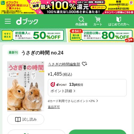
作品検索
カート
はじめての方へ
うさぎの時間 no.24
最新刊
うさぎの時間編集部
1,485
(税込)
13
pt
獲得
ポイント詳細
dカード利用でさらにポイント+2%
返品不可
試し読み