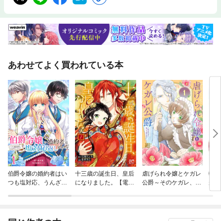
あわせてよく買われている本
伯爵令嬢の婚約者はい
十三歳の誕生日、皇后
虐げられ令嬢とケガレ
転生
つも塩対応、うんざり
になりました。【電子
公爵～そのケガレ、払
が住
したので塩対応返し始
特別版】
ってみせます！～
の島
めます
楽し
ク）