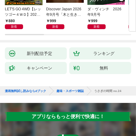
LET'S GO 4WD【レッ
Discover Japan 2026
ダ・ヴィンチ 2026
［音
ツゴー４ＷＤ】2026
年9月号「木と生きる
年9月号
ENG
年09月号
2026（表紙：古川琴
02
880
999
999
1,
音さん）」
新着
新着
新着
新刊配信予定
ランキング
キャンペーン
無料
漫画無料試し読みならdブック
趣味・スポーツ雑誌
うさぎの時間 no.24
アプリならもっと便利で快適に！