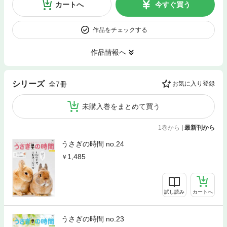
カートへ
今すぐ買う
作品をチェックする
作品情報へ
シリーズ
全7冊
お気に入り登録
未購入巻をまとめて買う
1巻から
|
最新刊から
うさぎの時間 no.24
1,485
試し読み
カートへ
うさぎの時間 no.23