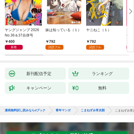
ヤングジャンプ 2026
妹は知っている（１）
ヤニねこ（１）
モー
No.36＆37合併号
6・3
日発
400
792
792
4
新着
試読フル
試読フル
新刊配信予定
ランキング
キャンペーン
無料
漫画無料試し読みならdブック
青年マンガ
こまねずみ常次朗
こまねずみ常