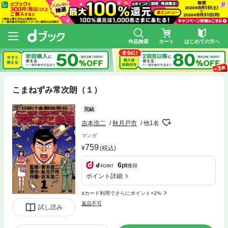
作品検索
カート
はじめての方へ
こまねずみ常次朗（１）
完結
吉本浩二
秋月戸市
他1名
マンガ
759
(税込)
6
pt
獲得
ポイント詳細
dカード利用でさらにポイント+2%
返品不可
試し読み