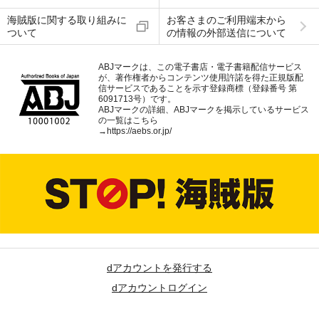
海賊版に関する取り組みに
お客さまのご利用端末から
ついて
の情報の外部送信について
ABJマークは、この電子書店・電子書籍配信サービス
が、著作権者からコンテンツ使用許諾を得た正規版配
信サービスであることを示す登録商標（登録番号 第
6091713号）です。
ABJマークの詳細、ABJマークを掲示しているサービス
の一覧はこちら
→
https://aebs.or.jp/
dアカウントを発行する
dアカウントログイン