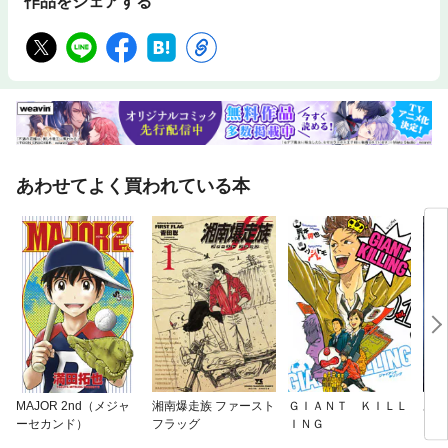
作品をシェアする
あわせてよく買われている本
MAJOR 2nd（メジャ
湘南爆走族 ファースト
ＧＩＡＮＴ ＫＩＬＬ
あず
ーセカンド）
フラッグ
ＩＮＧ