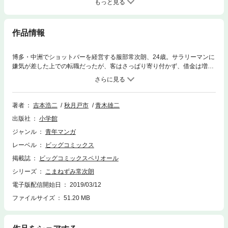
もっと見る
作品情報
博多・中洲でショットバーを経営する服部常次朗、24歳。サラリーマンに
嫌気が差した上での転職だったが、客はさっぱり寄り付かず、借金は増え
る一方。消費者金融にも見放された彼は、高利・毎日決済の金融業「日掛
け屋」に手を出す。そして、ゼニの泥沼へ沈んでゆく…。
著者
吉本浩二
秋月戸市
青木雄二
出版社
小学館
ジャンル
青年マンガ
レーベル
ビッグコミックス
掲載誌
ビッグコミックスペリオール
シリーズ
こまねずみ常次朗
電子版配信開始日
2019/03/12
ファイルサイズ
51.20 MB