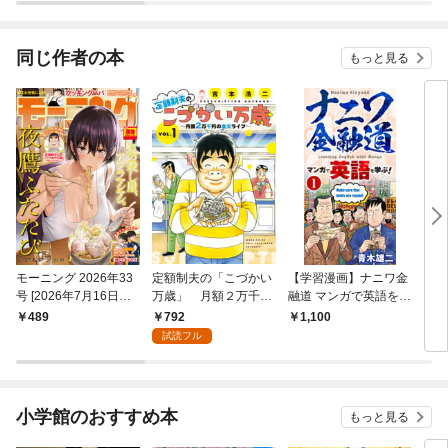
同じ作者の本
もっと見る
モーニング 2026年33
定額制夫の「こづかい
【学習漫画】ナニワ金
【極
号 [2026年7月16日発
万歳」 月額２万千円
融道 マンガで英語を学
ズ】
売]
の金欠ライフ（１）
ぶ！１
792
489
1,100
2,
試読フル
小学館のおすすめ本
もっと見る