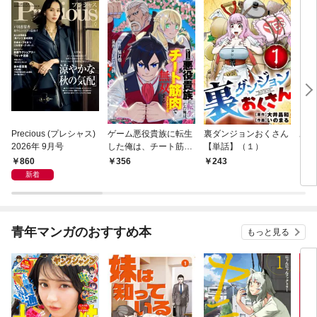
Precious (プレシャス)
ゲーム悪役貴族に転生
裏ダンジョンおくさん
あや
2026年 9月号
した俺は、チート筋肉
【単話】（１）
し夫
で無双する【単話】
倉で
860
356
243
1
（１）
る～
新着
青年マンガのおすすめ本
もっと見る