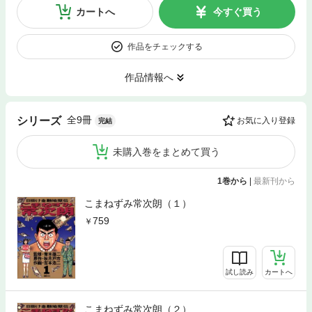
カートへ
今すぐ買う
作品をチェックする
作品情報へ
全9冊
シリーズ
お気に入り登録
完結
未購入巻をまとめて買う
1巻から
|
最新刊から
こまねずみ常次朗（１）
759
試し読み
カートへ
こまねずみ常次朗（２）