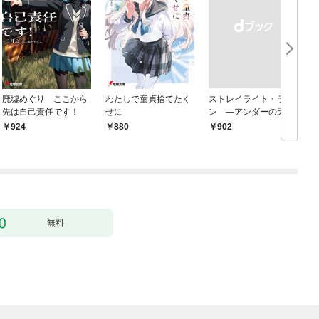
廃墟めぐり ここから
わたしで童貞捨てたく
ストレイライト・ラ
先は自己責任です！
せに
ン ―アンダーの天使
と死に損ないの反逆者
924
880
￥902
￥
―
無料