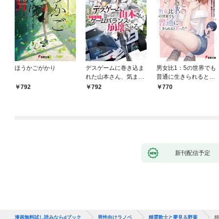
ほうかごがかり
デスゲームに巻き込ま
男女比1：5の世界でも
れた山本さん、気まま
普通に生きられると思
にゲームバランスを崩
った？ ～激重感情な
792
792
770
壊させる【電子特別
彼女たちが無自覚男子
版】
に翻弄されたら～
新刊配信予定
漫画無料試し読みならdブック
男性向けラノベ
精霊歌士と夢見る野菜
精