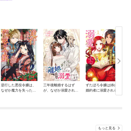
逆行した悪役令嬢は、
三年後離婚するはず
ずたぼろ令嬢は姉の元
なぜか魔力を失ったの
が、なぜか溺愛されて
婚約者に溺愛される
で深窓の令嬢になりま
ます 【連載版】
（コミック）
す
もっと見る