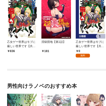
乙女ゲー世界はモブに
淫獄団地【第1話】
乙女ゲー世界はモブに
厳しい世界です【共和
厳しい世界です【共和
国編】 ０１
国編】【分冊版】 1
0
836
181
無料
男性向けラノベのおすすめ本