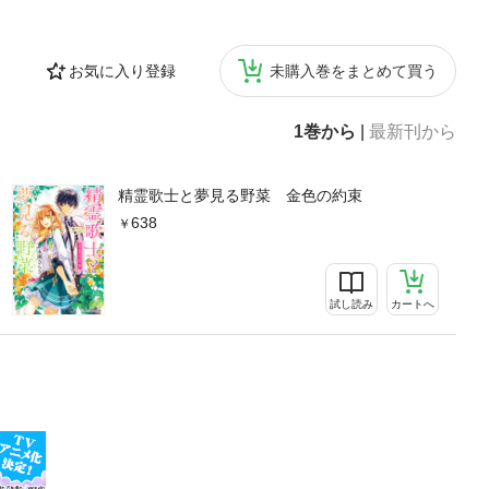
お気に入り登録
未購入巻をまとめて買う
1巻から
|
最新刊から
精霊歌士と夢見る野菜 金色の約束
638
試し読み
カートへ