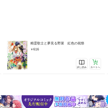
精霊歌士と夢見る野菜 紅色の祝祭
616
試し読み
カートへ