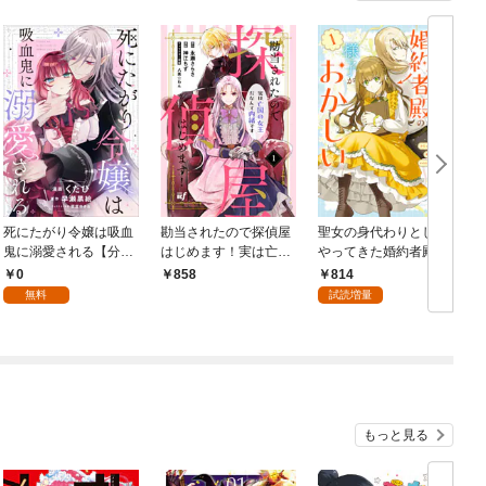
死にたがり令嬢は吸血
勘当されたので探偵屋
聖女の身代わりとして
鬼に溺愛される【分冊
はじめます！実は亡国
やってきた婚約者殿の
版】（コミック） １
の女王だなんて内緒で
様子がおかしい: 1【電
0
814
858
話
す (1)
子限定描き下ろし付
無料
試読増量
き】
もっと見る