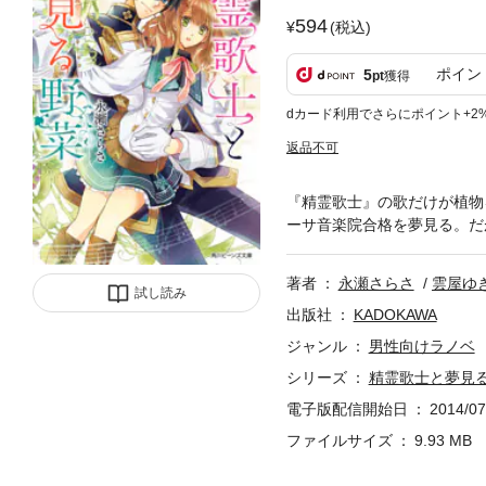
594
(税込)
ポイン
5
pt
獲得
dカード利用でさらにポイント+2
返品不可
『精霊歌士』の歌だけが植物
ーサ音楽院合格を夢見る。だ
著者
永瀬さらさ
雲屋ゆ
試し読み
出版社
KADOKAWA
ジャンル
男性向けラノベ
シリーズ
精霊歌士と夢見
電子版配信開始日
2014/07
ファイルサイズ
9.93 MB