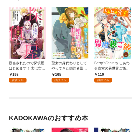
勘当されたので探偵屋
聖女の身代わりとして
Berry’sFantasy しあわ
はじめます！ 実は亡国
やってきた婚約者殿の
せ食堂の異世界ご飯1
の女王だなんて内緒で
様子がおかしい 【連
巻
198
165
110
す 【連載版】１
載版】: 1
試読フル
試読フル
試読フル
KADOKAWAのおすすめ本