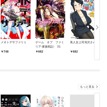
メオトデサファリ１
ゲーム オブ ファミ
美人女上司滝沢さん
リア-家族戦記- 01
748
682
682
もっと見る