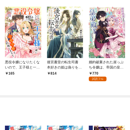
悪役令嬢になりたくな
後宮書堂の転生司書
婚約破棄された崖っぷ
いので、王子様と一緒
本好きの姫は偽りを紐
ち令嬢は、帝国の皇弟
に完璧令嬢を目指しま
解く
殿下と結ばれる 1
770
165
814
す！【単話売】(1)
試読フル