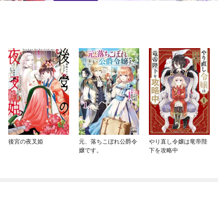
後宮の夜叉姫
元、落ちこぼれ公爵令
やり直し令嬢は竜帝陛
嬢です。
下を攻略中