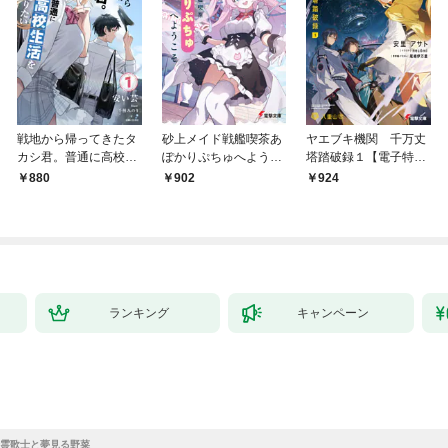
戦地から帰ってきたタ
砂上メイド戦艦喫茶あ
ヤエブキ機関 千万丈
カシ君。普通に高校生
ぽかりぷちゅへようこ
塔踏破録１【電子特別
活を送りたい【電子版
そ
版】
880
902
924
特典付】１
ランキング
キャンペーン
霊歌士と夢見る野菜