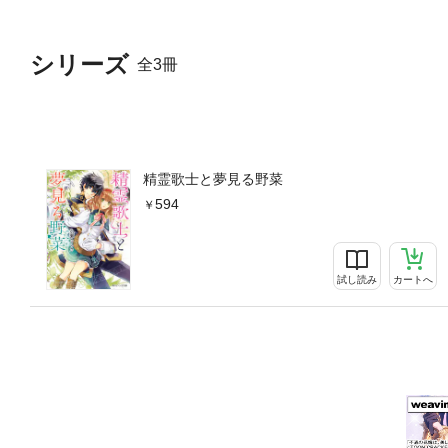
シリーズ
全3冊
精霊歌士と夢見る野菜
594
試し読み
カートへ