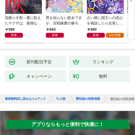
花散らす獣～愛に飢え
男を知らない処女です
占い師に国王への恋心
小説
たヤクザは、孤独な私
が、百戦錬磨の爆モテ
を相談したら女装した
ムW
をかき乱す～
護衛騎士様をえっちに
本人でした！？ 秘密
990
660
880
6
誘惑してみます！
の官能レッスンでとろ
新着
新着
新着
試読増量
試
とろに手なずけられて
ます
新刊配信予定
ランキング
キャンペーン
無料
漫画無料試し読みならdブック
TL小説
愛玩姫の深夜残業
愛玩姫の深夜残業
アプリならもっと便利で快適に！