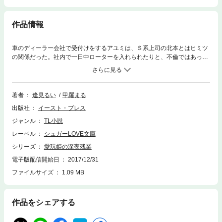
作品情報
車のディーラー会社で受付けをするアユミは、Ｓ系上司の北本とはヒミツ
の関係だった。社内で一日中ローターを入れられたりと、不倫ではあった
がアユミは濃密なエッチにのめりこんでいく。そんななか現われたのがイ
ケメンで人気者の大塚海斗。もともと整備士で、客からも評判だった海斗
は北本に引き抜かれて、今では営業部のエースとなっていた。まだ海斗が
営業部にやってきて間もない頃、アユミはお酒に酔って自分の無防備な姿
著者
逢見るい
甲羅まる
を海斗だけに見せていた！アユミはそれから「あの日みたいに早く素直に
出版社
イースト・プレス
なってくださいよっ！」と言う海斗の笑顔が忘れられなくなり…。切ない
オトナのオフィスラブ！！
ジャンル
TL小説
レーベル
シュガーLOVE文庫
シリーズ
愛玩姫の深夜残業
電子版配信開始日
2017/12/31
ファイルサイズ
1.09 MB
作品をシェアする