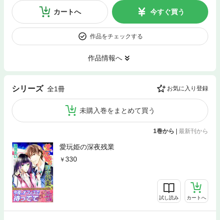
カートへ
今すぐ買う
作品をチェックする
作品情報へ
シリーズ
全1冊
お気に入り登録
未購入巻をまとめて買う
1巻から
|
最新刊から
愛玩姫の深夜残業
330
試し読み
カートへ