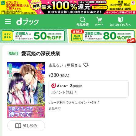
作品検索
カート
はじめての方へ
愛玩姫の深夜残業
最新刊
逢見るい
甲羅まる
330
(税込)
3
pt
獲得
ポイント詳細
dカード利用でさらにポイント+2%
返品不可
試し読み