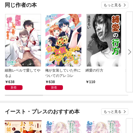
同じ作者の本
もっと見る
細胞レベルで愛してや
俺が女装していた件に
縛愛の行方
幸福
るよ
ついてのアレコレ
638
638
110
1
新着
新着
イースト・プレスのおすすめ本
もっと見る