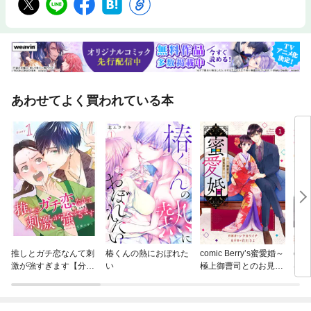
あわせてよく買われている本
推しとガチ恋なんて刺
椿くんの熱におぼれた
comic Berry’s蜜愛婚～
com
激が強すぎます【分冊
い
極上御曹司とのお見合
は愛
版】
い事情～
たい