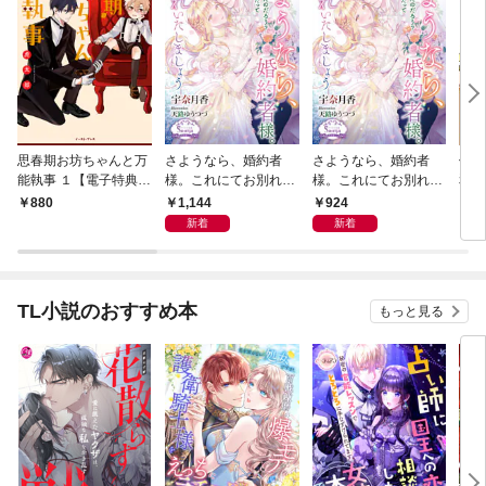
思春期お坊ちゃんと万
さようなら、婚約者
さようなら、婚約者
佐橋
能執事 １【電子特典付
様。これにてお別れい
様。これにてお別れい
和【
き】
たしましょう【電子書
たしましょう
1,144
924
880
9
籍特装版】
新着
新着
TL小説のおすすめ本
もっと見る