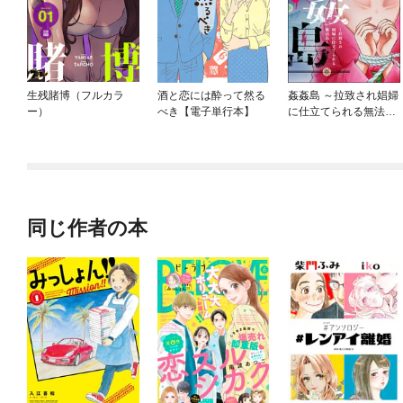
生残賭博（フルカラ
酒と恋には酔って然る
姦姦島 ～拉致され娼婦
ー）
べき【電子単行本】
に仕立てられる無法島
～（分冊版）
同じ作者の本