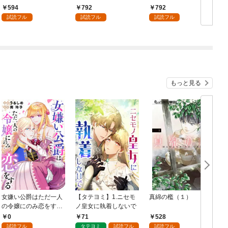
（１）
594
792
792
試読フル
試読フル
試読フル
もっと見る
女嫌い公爵はただ一人
【タテヨミ】1.ニセモ
真綿の檻（１）
の令嬢にのみ恋をする
ノ皇女に執着しないで
む
（分冊版）第１話
0
71
528
試読フル
タテヨミ
試読フル
試読フル