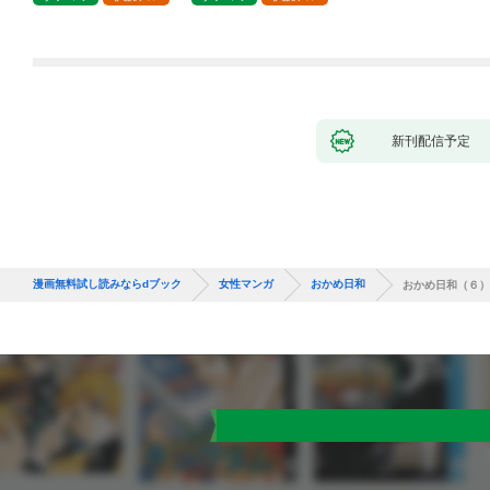
新刊配信予定
漫画無料試し読みならdブック
女性マンガ
おかめ日和
おかめ日和（６）