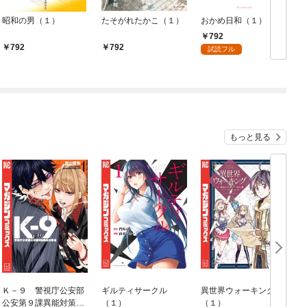
昭和の男（１）
たそがれたかこ（１）
おかめ日和（１）
792
792
792
試読フル
もっと見る
Ｋ－９ 警視庁公安部
ギルティサークル
異世界ウォーキング
公安第９課異能対策係
（１）
（１）