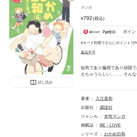
マンガ
792
(税込)
ポイン
7
pt
獲得
dカード利用でさらにポイント+2
返品不可
短気であり偏屈であり頑固で
えちゃうらしい……。そんな
おゆうぎ会の準備を進める中
試し読み
著者
入江喜和
出版社
講談社
ジャンル
女性マンガ
掲載誌
BE・LOVE
シリーズ
おかめ日和