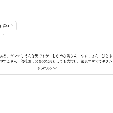
ト詳細
%
ある。ダンナはそんな男ですが、おかめな奥さん・やすこさんにはとき
やすこさん、幼稚園母の会の役員としても大忙し。役員ママ間でギクシ
、ついに事変勃発!! 事態収拾に心をくだくやすこさんだけど……!?