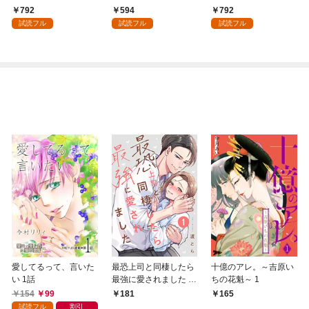
領地を爆速で開拓し最
術を極めます（１）
792
594
792
強の村を作ってしまう
試読フル
試読フル
試読フル
～最強クラフトスキル
で始める、楽々領地開
拓スローライフ～
（１）
愛してるって、言いた
最恐上司と同棲したら
十億のアレ。～吉原い
い 1話
最強に愛されました 1
ちの花魁～ 1
巻
154
99
181
165
試読フル
割引