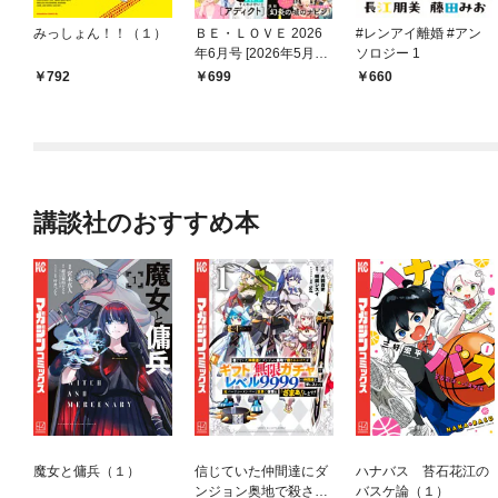
みっしょん！！（１）
ＢＥ・ＬＯＶＥ 2026
#レンアイ離婚 #アン
年6月号 [2026年5月1
ソロジー 1
日発売]
792
699
660
講談社のおすすめ本
魔女と傭兵（１）
信じていた仲間達にダ
ハナバス 苔石花江の
ンジョン奥地で殺され
バスケ論（１）