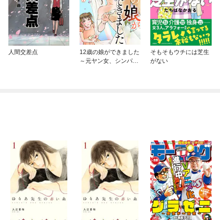
人間交差点
12歳の娘ができました
そもそもウチには芝生
～元ヤン女、シンパパ
がない
に嫁ぎます～