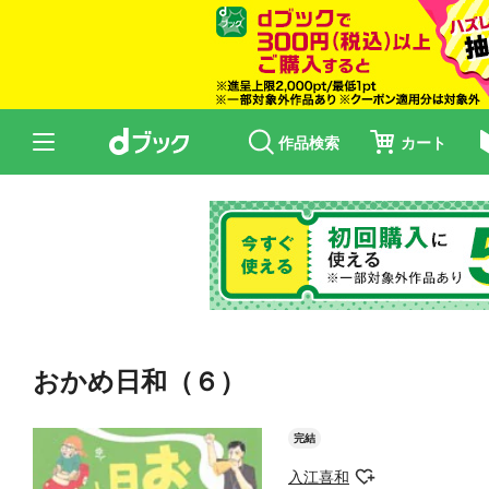
作品検索
カート
おかめ日和（６）
完結
入江喜和