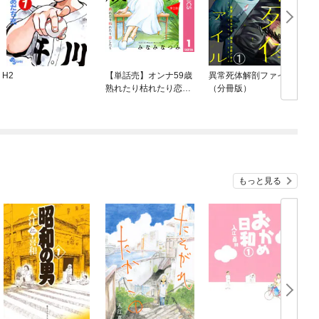
H2
【単話売】オンナ59歳
異常死体解剖ファイル
熟れたり枯れたり恋し
（分冊版）
たり
もっと見る