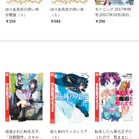
ゆりあ先生の赤い糸
ゆりあ先生の赤い糸
モーニング 2017年48
分冊版（１）
（１）
号 [2017年10月26日発
売]
154
594
356
追放された転生王子、
杖と剣のウィストリア
転生したら第七王子だ
『自動製作』スキルで
（１）
ったので、気ままに魔