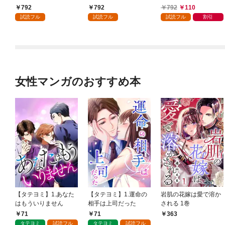
かけたがギフト『無限
792
792
792
110
ガチャ』でレベル９９
試読フル
試読フル
試読フル
割引
９９の仲間達を手に入
れて元パーティーメン
バーと世界に復讐＆
『ざまぁ！』します！
（１）
女性マンガのおすすめ本
【タテヨミ】1.あなた
【タテヨミ】1.運命の
岩肌の花嫁は愛で溶か
はもういりません
相手は上司だった
される 1巻
71
71
363
タテヨミ
試読フル
タテヨミ
試読フル