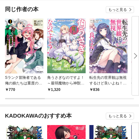
同じ作者の本
もっと見る
Sランク冒険者である
角うさぎなのですよ！
転生先の世界観は無視
Sラ
俺の娘たちは重度のフ
～最弱魔物から神獣目
するけど良いよね！
俺の
ァザコンでした 1
指して生き抜くので
～和風世界で規格外の
ァザ
770
1,320
836
8
す！～【電子書籍限定
【魔女】になりました
書き下ろしSS付き】
～
KADOKAWAのおすすめ本
もっと見る