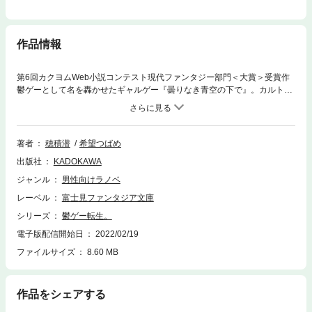
作品情報
第6回カクヨムWeb小説コンテスト現代ファンタジー部門＜大賞＞受賞作
鬱ゲーとして名を轟かせたギャルゲー『曇りなき青空の下で』。カルト的
な人気を誇ったこの『くもそら』の主人公に俺は転生していた。普通に進
めると世界崩壊・バッドエンド一直線!?だがゲームを知り尽くした俺なら
どの鬱展開も破壊できる!早速俺は終盤でしか手に入らないチート能力を開
幕入手し、ヒロインを不幸にするラスボスを復活前にコンクリで封印。さ
著者
穂積潜
希望つばめ
らに現代の経済知識で荒稼ぎして、自由な生き方で突き進む。そうして好
出版社
KADOKAWA
き勝手やっていくうちに原作にいなかったヒロインまで出てきて、本来あ
り得ないハーレム展開にまで突入!?あまりにも自由過ぎるギャルゲー転
ジャンル
男性向けラノベ
生、開幕！
レーベル
富士見ファンタジア文庫
シリーズ
鬱ゲー転生。
電子版配信開始日
2022/02/19
ファイルサイズ
8.60 MB
作品をシェアする