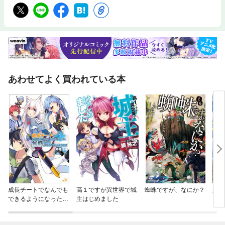
あわせてよく買われている本
成長チートでなんでも
高１ですが異世界で城
蜘蛛ですが、なにか？
異世
できるようになった
主はじめました
が、無職だけは辞めら
れないようです