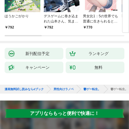
ほうかごがかり
デスゲームに巻き込ま
男女比1：5の世界でも
戦地
れた山本さん、気まま
普通に生きられると思
カシ
にゲームバランスを崩
った？ ～激重感情な
活を
792
792
770
8
壊させる【電子特別
彼女たちが無自覚男子
特典
版】
に翻弄されたら～
新刊配信予定
ランキング
キャンペーン
無料
漫画無料試し読みならdブック
男性向けラノベ
鬱ゲー転生。
鬱ゲー転生。
アプリならもっと便利で快適に！