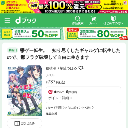
作品検索
カート
はじめての方へ
鬱ゲー転生。 知り尽くしたギャルゲに転生した
最新刊
ので、鬱フラグ破壊して自由に生きます
穂積潜
希望つばめ
ノベル
737
(税込)
6
pt
獲得
ポイント詳細
dカード利用でさらにポイント+2%
返品不可
試し読み