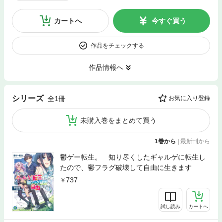
カートへ
今すぐ買う
作品をチェックする
作品情報へ
シリーズ
全1冊
お気に入り登録
未購入巻をまとめて買う
1巻から
|
最新刊から
鬱ゲー転生。 知り尽くしたギャルゲに転生し
たので、鬱フラグ破壊して自由に生きます
737
試し読み
カートへ