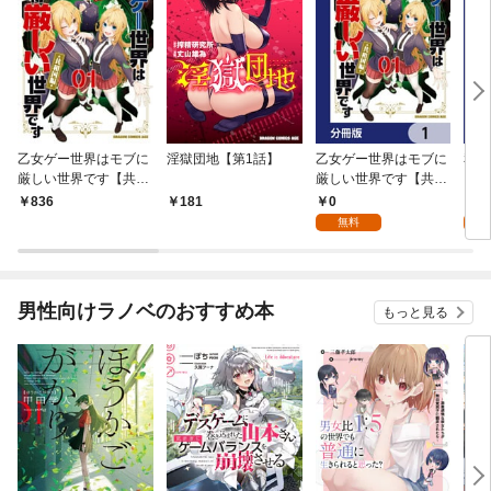
乙女ゲー世界はモブに
淫獄団地【第1話】
乙女ゲー世界はモブに
私、
厳しい世界です【共和
厳しい世界です【共和
をテ
国編】 ０１
国編】【分冊版】 1
パイ
0
0
836
181
を頑
無料
版】
男性向けラノベのおすすめ本
もっと見る