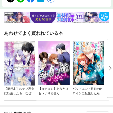
あわせてよく買われている本
【単行本】おデブ悪女
【タテヨミ】あなたは
バッドエンド目前のヒ
【タ
に転生したら、なぜか
もういりません
ロインに転生した私、
リ〜
ラスボス王子様に執着
今世では恋愛するつも
されています
りがチートな兄が離し
てくれません！？@C
OMIC