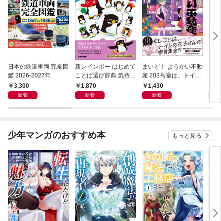
日本の鉄道車両 完全図
新レインボー はじめて
まいど！ ようかい不動
えさ
鑑 2026-2027年
ことば選び辞典 気持ち
産 203号室は、トイレ
のことば
の花子さんの部屋？
3,300
1,870
1,430
1,
新着
新着
新着
少年マンガのおすすめ本
もっと見る