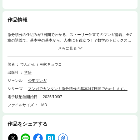
作品情報
微分積分の仕組みが7日間でわかる、ストーリー仕立てのマンガ講義。全7
章の講義で、基本中の基本から、人生にも役立つ！？数学のトピックスが
満載。とにかく面白い講義だから苦手な人にも得意な人にもおすすめの一
冊。
著者
でんがん
弓家キョウコ
出版社
学研
ジャンル
少年マンガ
シリーズ
マンガでカンタン！微分積分の基本は7日間でわかります。
電子版配信開始日
2025/10/07
ファイルサイズ
- MB
作品をシェアする