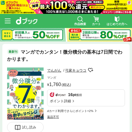
作品検索
カート
はじめての方へ
マンガでカンタン！微分積分の基本は7日間でわ
最新刊
かります。
でんがん
弓家キョウコ
マンガ
1,760
(税込)
16
pt
獲得
ポイント詳細
dカード利用でさらにポイント+2%
返品不可
試し読み