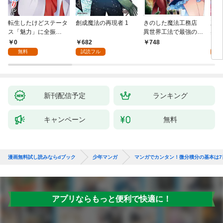
転生したけどステータ
創成魔法の再現者 1
きのした魔法工務店
王位
ス「魅力」に全振
異世界工法で最強の家
兆候
り！？(1)
づくりを（コミック）
入れ
0
682
0
748
１
る。
無料
試読フル
新刊配信予定
ランキング
キャンペーン
無料
漫画無料試し読みならdブック
少年マンガ
マンガでカンタン！微分積分の基本は7
アプリならもっと便利で快適に！