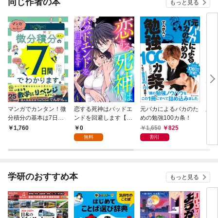
同じ作者の本
もっと見る
マンガでカンタン！微
恋する死神はバッドエ
元バカによるバカのた
主夫
分積分の基本は7日間
ンドを回避します【ペ
めの勉強100カ条！
メで
でわかります。
ージ版】１
特典
0
1,650
825
1,760
1,
無料
割引
学研のおすすめ本
もっと見る