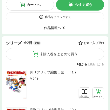
カートへ
今すぐ買う
作品をチェックする
作品情報へ
全2冊
シリーズ
お気に入り登録
完結
未購入巻をまとめて買う
1巻から
|
最新刊から
月刊フリップ編集日誌 （１）
649
試し読み
カートへ
月刊フリップ編集日誌 （２）