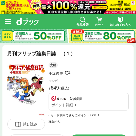
作品検索
カート
はじめての方へ
月刊フリップ編集日誌 （１）
完結
小坂俊史
マンガ
649
(税込)
5
pt
獲得
ポイント詳細
dカード利用でさらにポイント+2%
返品不可
試し読み