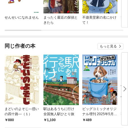
せんせいになれません
まったく最近の探偵と
不遊美堂家の名にかけ
泊ま
きたら
て！
同じ作者の本
もっと見る
まどいのよそじ―惑い
駅はあるうちに行け
ビッグコミックオリジ
よそ
の四十路―（１）
全国無人駅ひとり旅
ナル増刊 2025年5月増
事情
刊号（2025年4月12日
き 】
880
1,100
489
9
発売）