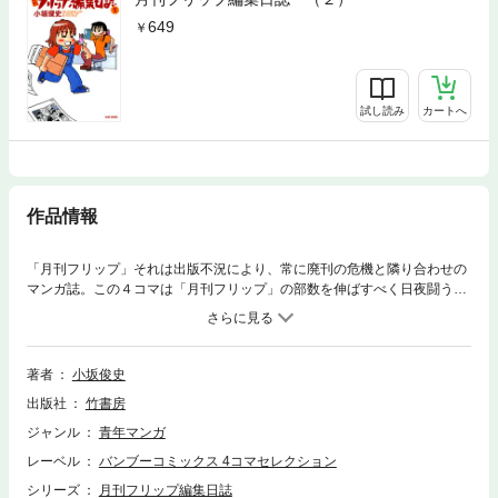
649
試し読み
カートへ
作品情報
「月刊フリップ」それは出版不況により、常に廃刊の危機と隣り合わせの
マンガ誌。この４コマは「月刊フリップ」の部数を伸ばすべく日夜闘う３
人の編集者の物語である。
著者
小坂俊史
出版社
竹書房
ジャンル
青年マンガ
レーベル
バンブーコミックス 4コマセレクション
シリーズ
月刊フリップ編集日誌