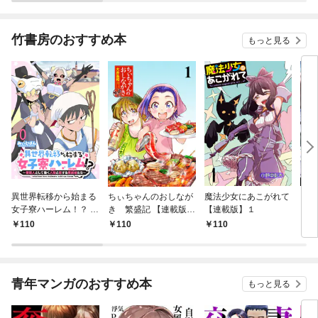
竹書房のおすすめ本
もっと見る
異世界転移から始まる
ちぃちゃんのおしなが
魔法少女にあこがれて
ガー
女子寮ハーレム！？ ～
き 繁盛記 【連載版】
【連載版】１
ィー
管理人として働く人間
１
110
110
110
1
と恋する魔族娘たち～
【連載版】０
青年マンガのおすすめ本
もっと見る