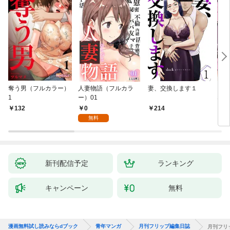
奪う男（フルカラー）
人妻物語（フルカラ
妻、交換します１
ごめ
1
ー）01
ない
0
132
214
1
無料
新刊配信予定
ランキング
キャンペーン
無料
漫画無料試し読みならdブック
青年マンガ
月刊フリップ編集日誌
月刊フリ