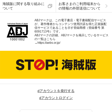
海賊版に関する取り組みに
お客さまのご利用端末から
ついて
の情報の外部送信について
ABJマークは、この電子書店・電子書籍配信サービス
が、著作権者からコンテンツ使用許諾を得た正規版配
信サービスであることを示す登録商標（登録番号 第
6091713号）です。
ABJマークの詳細、ABJマークを掲示しているサービス
の一覧はこちら
→
https://aebs.or.jp/
dアカウントを発行する
dアカウントログイン