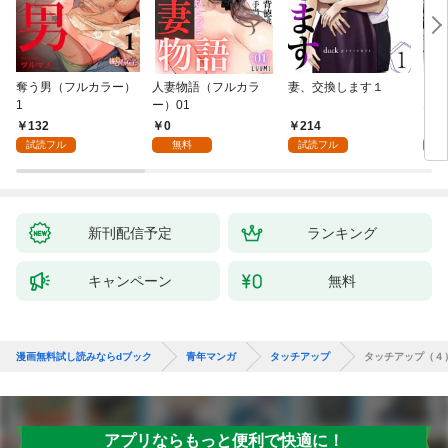
奪う男（フルカラー）
人妻物語（フルカラ
妻、交換します１
ごめ
1
ー）01
ない
132
0
214
1
試読フル
無料
試読フル
試
新刊配信予定
ランキング
キャンペーン
無料
漫画無料試し読みならdブック
青年マンガ
タッチアップ
タッチアップ（４
アプリならもっと便利で快適に！