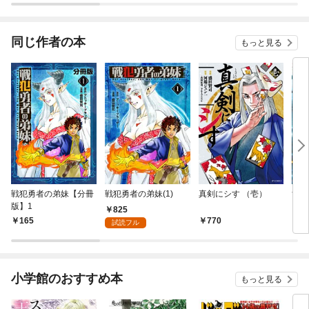
同じ作者の本
もっと見る
戦犯勇者の弟妹【分冊
戦犯勇者の弟妹(1)
真剣にシす （壱）
隻眼
版】1
825
165
770
7
試読フル
小学館のおすすめ本
もっと見る