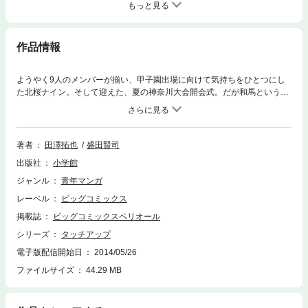
もっと見る
作品情報
ようやく9人のメンバーが揃い、甲子園出場に向けて気持ちをひとつにし
た北桜ナイン。そして迎えた、夏の神奈川大会開会式。だが和馬という救
世主を加えて“最後の夏”に士気上がるナインとは対照的に、校長から密か
に和馬の出場禁止を言い渡されていた監督の真壁は、ひとり頭を抱えて…
（第1話）。
著者
田澤拓也
盛田賢司
出版社
小学館
ジャンル
青年マンガ
レーベル
ビッグコミックス
掲載誌
ビッグコミックスペリオール
シリーズ
タッチアップ
電子版配信開始日
2014/05/26
ファイルサイズ
44.29 MB