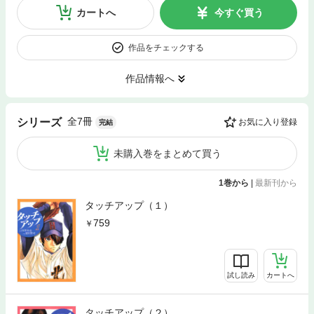
カートへ
今すぐ買う
作品をチェックする
作品情報へ
全7冊
シリーズ
お気に入り登録
完結
未購入巻をまとめて買う
1巻から
|
最新刊から
タッチアップ（１）
759
試し読み
カートへ
タッチアップ（２）