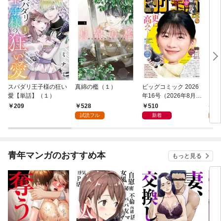
スパダリ王子様の狂い
真綿の檻（１）
ビッグコミック 2026
こん
愛【単話】（１）
年16号（2026年8月7
（１
日発売）
528
510
5
209
試読フル
新着
試
青年マンガのおすすめ本
もっと見る