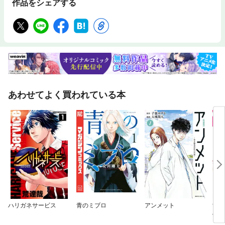
作品をシェアする
あわせてよく買われている本
ハリガネサービス
青のミブロ
アンメット
世界
使い
王に