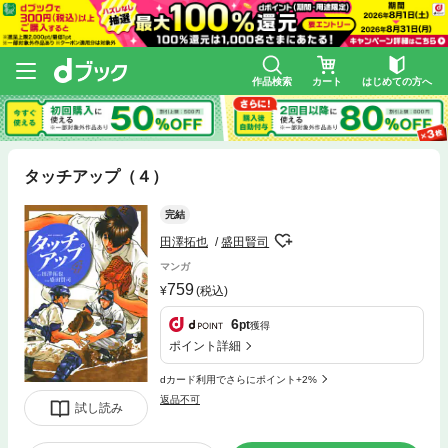
作品検索
カート
はじめての方へ
タッチアップ（４）
完結
田澤拓也
盛田賢司
マンガ
759
(税込)
6
pt
獲得
ポイント詳細
dカード利用でさらにポイント+2%
返品不可
試し読み