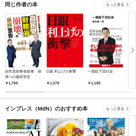
同じ作者の本
もっと見る
自民党財務省政権 崩
日銀 利上げの衝撃
一億総下流社会
コロ
壊への最終宣告 「増
税脳」の呪縛を解く
1,760
1,579
1,100
9
インプレス（MdN）のおすすめ本
もっと見る