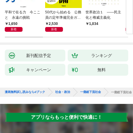
平和で在る力 今ここ
50代から始める 公務
世界政治１ ――民主
「力
と 永遠の挑戦
員の定年準備完全ガイ
化と権威主義化
く 
ド
1,650
2,530
1,
1,034
新着
新着
新刊配信予定
ランキング
キャンペーン
無料
漫画無料試し読みならdブック
社会・政治
一億総下流社会
一億総下流社会
アプリならもっと便利で快適に！