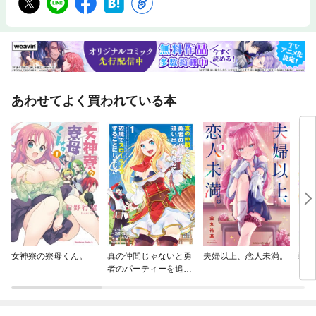
差■目の前にある日本の金融問題■金融とエネルギー問題は表裏一体■世界
金融戦争勃発～知られざる金融制裁■日本の進むべき道〈著者プロフィー
ル〉須田慎一郎（すだ・しんいちろう）経済ジャーナリスト。1961年、東
京生まれ。日本大学経済学部卒。経済紙の記者を経て、フリー・ジャーナ
リストに。『夕刊フジ』『週刊ポスト』『週刊新潮』などで執筆活動を続
けるかたわら、テレビ朝日『ビートたけしのTVタックル』、読売テレビ
『そこまで言って委員会NP』、DHCテレビ『真相深入り！虎ノ門ニュー
あわせてよく買われている本
ス』、文化放送『須田慎一郎のこんなことだった!! 誰にもわかる経済
学』、YouTubeチャンネル『別冊！ニューソク通信』他、「取材するユー
チューバー」としても多方面で活躍中。政界、官界、財界での豊富な人脈
を基に、数々のスクープを連発している。また、平成19年から24年まで、
内閣府、多重債務者対策本部有識者会議委員を務めた。主な著書に『下流
喰い』（ちくま新書）『投信バブルは崩壊する』（ベスト新書）、『コロ
ナ後の日本経済』（MdN新書）などがある。
女神寮の寮母くん。
真の仲間じゃないと勇
夫婦以上、恋人未満。
戦慄
者のパーティーを追い
出されたので、辺境で
スローライフすること
にしました