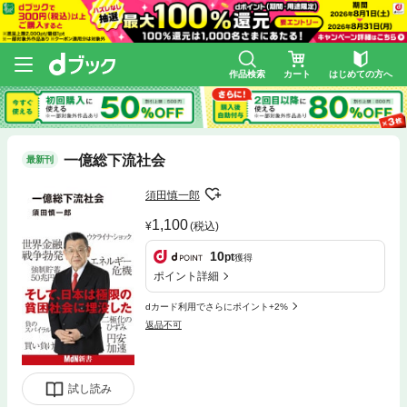
作品検索
カート
はじめての方へ
一億総下流社会
最新刊
須田慎一郎
1,100
(税込)
10
pt
獲得
ポイント詳細
dカード利用でさらにポイント+2%
返品不可
試し読み