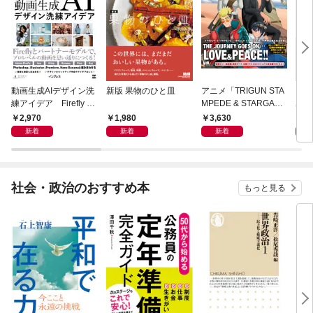
動画生成AIデザイン洗
新版 果物のひと皿
アニメ「TRIGUN STA
きれ
練アイデア Firefly &
MPEDE & STARGAZ
感で
Veo， Kling， etc.
E」 公式コンプリート
が伝
2,970
1,980
3,630
2,
ブック
新着
新着
新着
社会・政治のおすすめ本
もっと見る