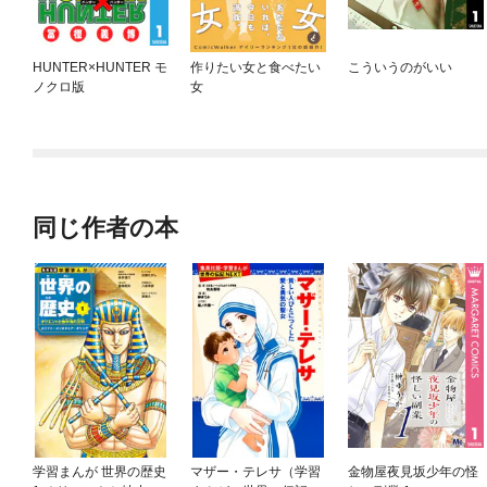
HUNTER×HUNTER モ
作りたい女と食べたい
こういうのがいい
ノクロ版
女
同じ作者の本
学習まんが 世界の歴史
マザー・テレサ（学習
金物屋夜見坂少年の怪