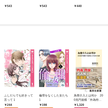
543
543
440
ふしだらでも好きって
倫理をなくした女たち
為替介入とは何か 20
言って 1
1
0兆円規模「外為特
会」が生まれた謎
244
198
1,320