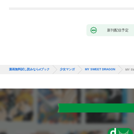
第1話
新刊配信予定
漫画無料試し読みならdブック
少女マンガ
MY SWEET DRAGON
MY S