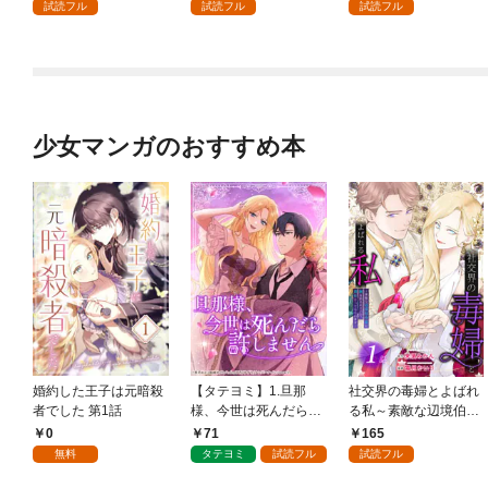
試読フル
試読フル
試読フル
少女マンガのおすすめ本
婚約した王子は元暗殺
【タテヨミ】1.旦那
社交界の毒婦とよばれ
者でした 第1話
様、今世は死んだら許
る私～素敵な辺境伯令
しません
息に腕を折られたの
0
71
165
で、責任とってもらい
無料
タテヨミ
試読フル
試読フル
ます～［ばら売り］