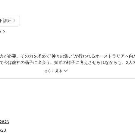
ト詳細
%
力が必要。その力を求めて”神々の集い”が行われるオーストラリアへ向
で今は龍神の晶子に出会う。姉弟の様子に考えさせられながらも、2人
ク･ラバーズ、感動の完結巻!
AGON
/23