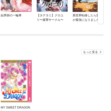
結界師の一輪華
【タテヨミ】クロユ
異世界転移したら愛犬
リ〜復讐サークル〜
が最強になりました ～
シルバーフェンリルと
俺が異世界暮らしを始
めたら～ THE COMIC
ね
もっと見る
MY SWEET DRAGON