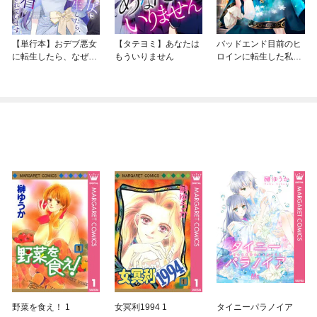
【単行本】おデブ悪女
【タテヨミ】あなたは
バッドエンド目前のヒ
に転生したら、なぜか
もういりません
ロインに転生した私、
ラスボス王子様に執着
今世では恋愛するつも
されています
りがチートな兄が離し
てくれません！？@C
OMIC
野菜を食え！ 1
女冥利1994 1
タイニーパラノイア