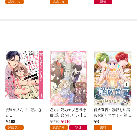
試読フル
試読フル
新着
視線が絡んで、熱にな
絶対に死ぬモブ悪役令
解放宣言～溺愛も執着
る 1
嬢は初恋がしたい【単
もお断りです！～ 第1
行本版】 1巻
話
198
770
110
0
試読フル
試読フル
割引
無料