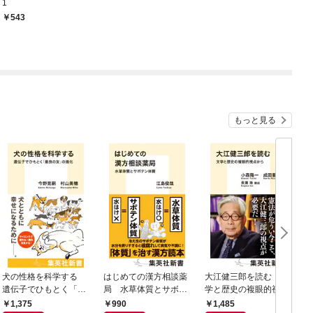
1
543
もっと見る
犬の性格を科学する
はじめての漢方相談薬
大江健三郎を読む 文
ヤ
遺伝子でひもとく「最
局 水草体質とサボテ
学と歴史の複眼的視点
N
良の友」の進化
ン体質
から
1,375
990
1,485