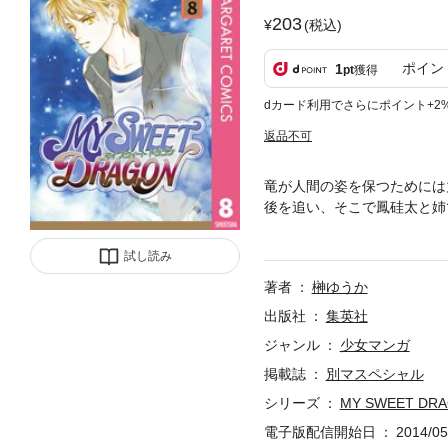
203
(税込)
ポイン
1
pt
獲得
dカード利用でさらにポイント+2
返品不可
竜が人間の姿を保つためには
後を追い、そこで鳳硅太と姉
合い…!? ファンタスティッ
試し読み
著者
榊ゆうか
出版社
集英社
ジャンル
少女マンガ
掲載誌
別マスペシャル
シリーズ
MY SWEET DR
電子版配信開始日
2014/05