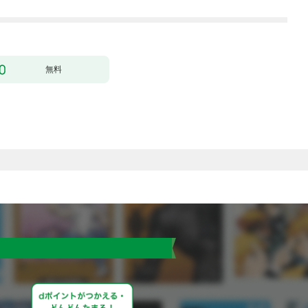
1
にいます）～［ばら売
り］ 第1話
無料