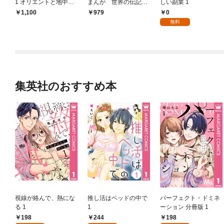
1 オリエントと地中海
まんが 世界の伝記N
しい副業 1
の文明 エジプト・メソ
EXT）
0
1,100
979
ポタミア・ギリシア
無料
集英社のおすすめ本
視線が絡んで、熱にな
推し活はベッドの中で
パーフェクト・ドミネ
る 1
1
ーション 分冊版 1
198
244
198