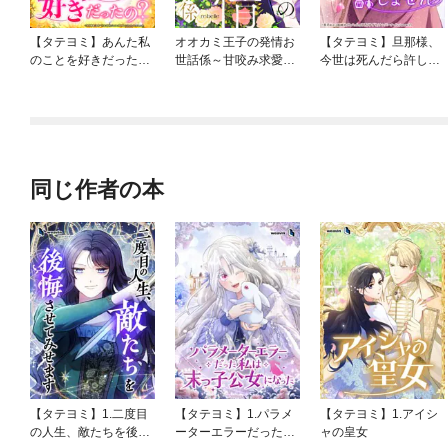
【タテヨミ】あんた私
オオカミ王子の発情お
【タテヨミ】旦那様、
のことを好きだった
世話係～甘咬み求愛か
今世は死んだら許しま
の？
らは逃げられない！？
せん
～
同じ作者の本
【タテヨミ】1.二度目
【タテヨミ】1.パラメ
【タテヨミ】1.アイシ
の人生、敵たちを後悔
ーターエラーだった私
ャの皇女