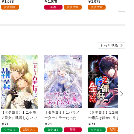
1,078
1,078
1,078
試読増量
新着
試読増量
試読増量
もっと見る
【タテヨミ】1.ニセモ
【タテヨミ】1.パラメ
【タテヨミ】1.2周目
ノ皇女に執着しないで
ーターエラーだった私
の傭兵は静かに生きら
は末っ子公女になった
れない
71
71
71
タテヨミ
試読フル
タテヨミ
新着
タテヨミ
試読フル