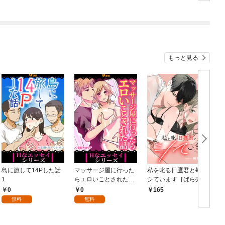
もっと見る
島に旅して14Pした話
マッサージ屋に行った
私を叱る日鷹君と毎晩
1
らエロいことされた話
シています［ばら売
1
り］ 第1話
0
0
165
無料
無料