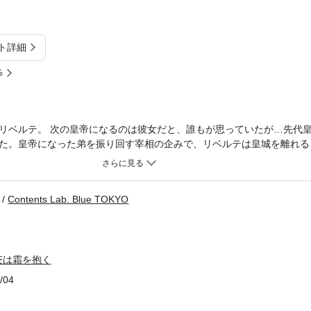
ト詳細
%
リベルテ。 次の皇帝になるのは彼女だと、誰もが思っていたが…先代
た。皇帝になった弟を振り回す宰相の企みで、リベルテは皇城を離れる
婚を命じれらたのだ。道中、嫁入り道具を狙って襲ってくる者たちを退
。「魔物との戦いが終わらない」、「ドラゴンが放つ冷気が地を凍らせ
部。行くだけで3ヶ月かかったノルトは伝説や噂とは違ったが、確かに
Contents Lab. Blue TOKYO
い本当の大公、ユラハはリベルテの心を尊重し、彼女が望まなければ結
なかったリベルテは壁を作るが、彼はずっと変わらない態度でリベルテ
間忘れていた自分の過去と対面することになる。そう、リベルテは幼い
茨は霜を抱く
/04