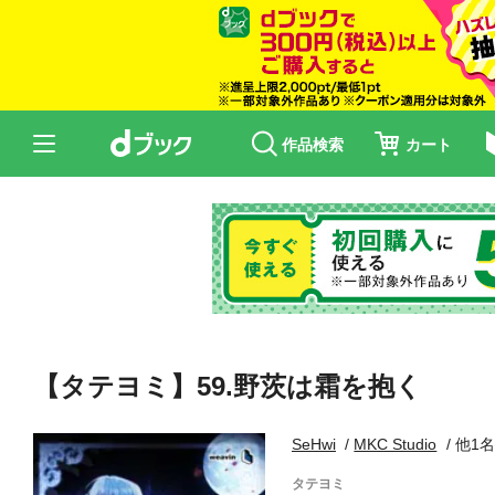
作品検索
カート
【タテヨミ】59.野茨は霜を抱く
SeHwi
MKC Studio
他1名
タテヨミ