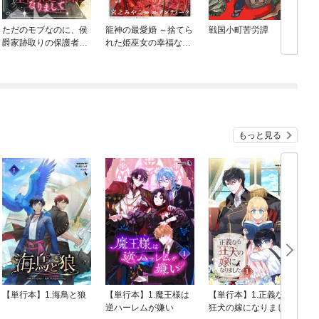
ただのモブなのに、侯
龍神の最愛婚 ～捨てら
戦国小町苦労譚
爵家跡取りの保護者に
れた姫巫女の幸福な嫁
なりまして（フルカラ
入り～【コミックス
ー）
版】
もっと見る
【単行本】1.海鳥と狼
【単行本】1.魔王様は
【単行本】1.正義なる
逆ハーレムが嫌い
狂犬の嫁になりました