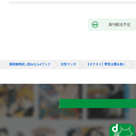
新刊配信予定
漫画無料試し読みならdブック
女性マンガ
【タテヨミ】野茨は霜を抱く