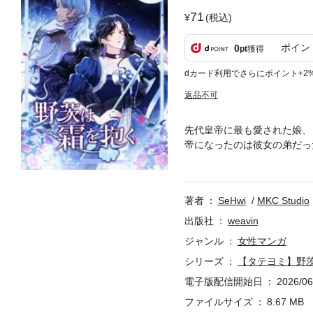
71
(税込)
ポイン
0
pt
獲得
dカード利用でさらにポイント+2
返品不可
先代皇帝に最も愛された娘、
帝になったのは彼女の弟だっ
部にあるノルトの大公との結
ルテは無事に北部に到着する
と噂だけが飛び交う帝国の北
著者
SeHwi
MKC Studio
だった。そこで出会った優し
ると言う。ユラハを信じられ
出版社
weavin
共にしながらリベルテは長い
ジャンル
女性マンガ
ったことがあったのだ…
シリーズ
【タテヨミ】野
電子版配信開始日
2026/06
ファイルサイズ
8.67 MB