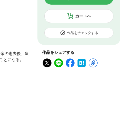
カートへ
作品をチェックする
作品をシェアする
皇帝の逝去後、皇
ことになる。北
けながら、リベ
る」など、伝説
魔法のような土地
婚も先送りにす
に接する。彼と
頃、ユラハと会