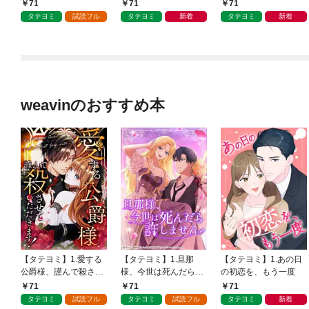
させてみせます
は末っ子公女になった
71
71
71
タテヨミ
試読フル
タテヨミ
新着
タテヨミ
新着
weavinのおすすめ本
【タテヨミ】1.愛する
【タテヨミ】1.旦那
【タテヨミ】1.あの日
公爵様、謹んで殺させ
様、今世は死んだら許
の初恋を、もう一度
ていただきます！
しません
71
71
71
タテヨミ
試読フル
タテヨミ
試読フル
タテヨミ
新着