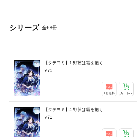
シリーズ
全68冊
【タテヨミ】1.野茨は霜を抱く
71
1冊無料
カートへ
【タテヨミ】4.野茨は霜を抱く
71