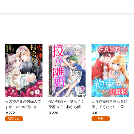
火の神さまの掃除人で
授か離婚～一刻も早く
三食昼寝付き生活を約
すが、いつの間にか花
身籠って、私から解放
束してください、公爵
嫁として溺愛されてい
してさしあげます！1
様 1話
272
0
220
ます【単話】（１）
試読フル
無料