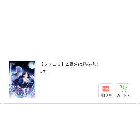
【タテヨミ】2.野茨は霜を抱く
71
1冊無料
カートへ