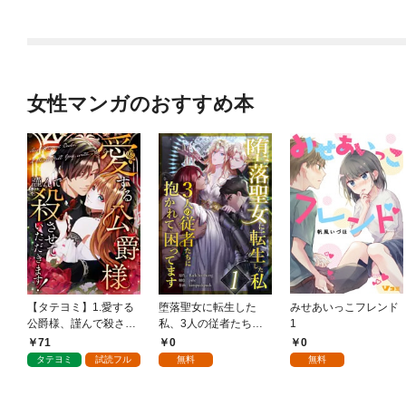
女性マンガのおすすめ本
【タテヨミ】1.愛する
堕落聖女に転生した
みせあいっこフレンド
公爵様、謹んで殺させ
私、3人の従者たちに
1
ていただきます！
抱かれて困ってます 第
71
0
0
1話
タテヨミ
試読フル
無料
無料