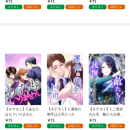
子様
71
71
71
タテヨミ
試読フル
タテヨミ
試読フル
タテヨミ
試読フル
【タテヨミ】1.あなた
【タテヨミ】1.運命の
【タテヨミ】1.二度目
はもういりません
相手は上司だった
の人生、敵たちを後悔
させてみせます
71
71
71
タテヨミ
試読フル
タテヨミ
試読フル
タテヨミ
試読フル