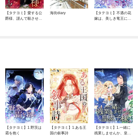
【タテヨミ】愛する公
海街diary
【タテヨミ】不遇の花
爵様、謹んで殺させて
嫁は、美しき竜王に奪
いただきます！
われる
【タテヨミ】1.野茨は
【タテヨミ】1.ある王
【タテヨミ】1.一緒に
霜を抱く
国の叙事詩
残業しませんか、皇太