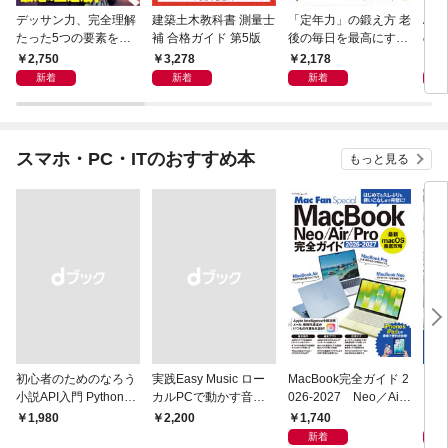
デッサン力、完全理解
建築土木教科書 測量士
「定年力」の鍛え方 老
Az
たった5つの要素を知
補 合格ガイド 第5版
後の毎日を最高にする
のし
るだけで絵が確実に上
方法
る！
2,750
3,278
2,178
2,
手くなる
新着
新着
新着
スマホ・PC・ITのおすすめ本
もっと見る
初心者のためのなろう
実践Easy Music ロー
MacBook完全ガイド 2
プロ
小説API入門 Pythonで
カルPCで動かす音楽
026-2027 Neo／Air
スタ
作るデータ活用法
生成AI完全ガイド
／Pro対応
決定
1,740
2,
￥1,980
￥2,200
TUD
新着