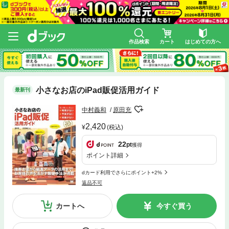
作品検索
カート
はじめての方へ
小さなお店のiPad販促活用ガイド
最新刊
中村義和
原田充
2,420
(税込)
22
pt
獲得
ポイント詳細
dカード利用でさらにポイント+2%
返品不可
カートへ
今すぐ買う