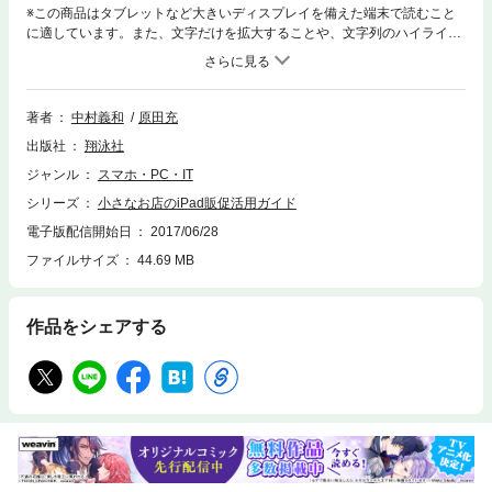
※この商品はタブレットなど大きいディスプレイを備えた端末で読むこと
に適しています。また、文字だけを拡大することや、文字列のハイライ
ト、検索、辞書の参照、引用などの機能が使用できません。【本電子書籍
は固定レイアウトのため7インチ以上の端末での利用を推奨しておりま
す】iPadでお客様の「生」の声をキャッチタブレット（主にiPad）の普及
に伴い、店舗での接客やアンケートリサーチそして、商品説明などに、タ
著者
中村義和
原田充
ブレット端末を導入する企業が2012年度から飛躍的に増えてきています。
出版社
翔泳社
背景には、生の顧客の声や反応を拾えるツールとして多くの企業で評価さ
れ、ビジネスの現場における強力なツールとして注目されているからで
ジャンル
スマホ・PC・IT
す。本書はタブレット端末を店舗に導入を予定および検討している店舗運
シリーズ
小さなお店のiPad販促活用ガイド
営者の方に向けて、実際に店舗販促や接客にタブレットを利用する手法を
解説した書籍です。実店舗で商品・サービスを提供する企業に向けて接客
電子版配信開始日
2017/06/28
支援やアンケート収集などなどニーズの高いタブレットの利用方法を解
ファイルサイズ
44.69 MB
説。実際の顧客データの集め方など、自社の商品・サービスの販促に結び
付く効果的な利用方法を紹介します。またデータは集めておわりではな
く、タップした記録や、商品へのお問い合わせ内容の記録情報など、顧客
作品をシェアする
の生の声を集めて、それを分析する方法まで解説します。これ1冊で、店
舗におけるiPadの販促活用手法がわかります。※本電子書籍は同名出版物
を底本とし作成しました。記載内容は印刷出版当時のものです。※印刷出
版再現のため電子書籍としては不要な情報を含んでいる場合があります。
※印刷出版とは異なる表記・表現の場合があります。予めご了承くださ
い。※プレビューにてお手持ちの電子端末での表示状態をご確認の上、商
品をお買い求めください。