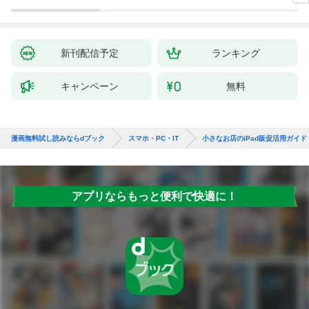
X/i
新刊配信予定
ランキング
キャンペーン
無料
漫画無料試し読みならdブック
スマホ・PC・IT
小さなお店のiPad販促活用ガイド
アプリならもっと便利で快適に！