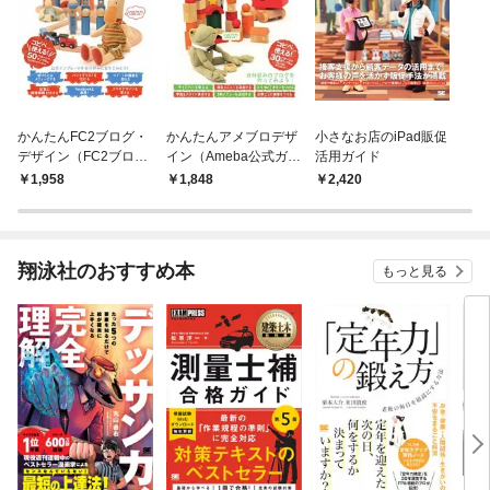
かんたんFC2ブログ・
かんたんアメブロデザ
小さなお店のiPad販促
デザイン（FC2ブログ
イン（Ameba公式ガイ
活用ガイド
公式ガイド）
ド）
1,958
1,848
2,420
翔泳社のおすすめ本
もっと見る