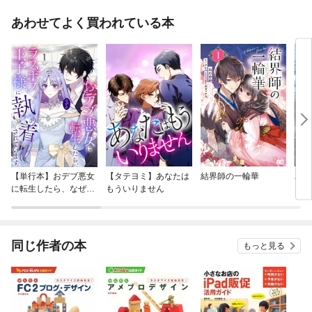
あわせてよく買われている本
【単行本】おデブ悪女
【タテヨミ】あなたは
結界師の一輪華
バッ
に転生したら、なぜか
もういりません
ロイ
ラスボス王子様に執着
今世
されています
りが
てく
OMI
同じ作者の本
もっと見る