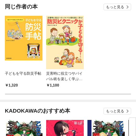
OMI
同じ作者の本
もっと見る
子どもを守る防災手帖
災害時に役立つサバイ
バル術を楽しく学ぶ
防災ピクニックが子ど
1,320
1,100
もを守る！
KADOKAWAのおすすめ本
もっと見る