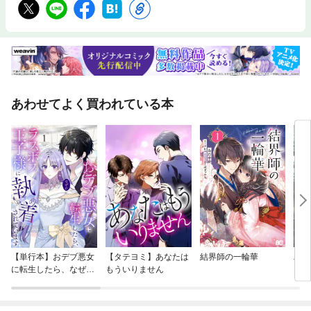
あわせてよく買われている本
【単行本】おデブ悪女
【タテヨミ】あなたは
結界師の一輪華
バッ
に転生したら、なぜか
もういりません
ロイ
ラスボス王子様に執着
今世
されています
りが
てく