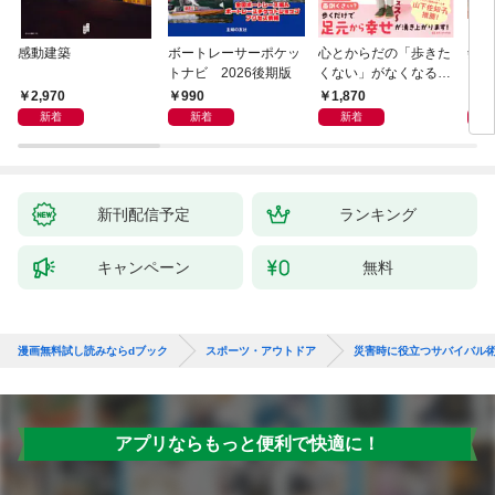
感動建築
ボートレーサーポケッ
心とからだの「歩きた
剣道
トナビ 2026後期版
くない」がなくなる
らせん流 ゆるらく歩
2,970
990
1,870
1,
き
新着
新着
新着
新刊配信予定
ランキング
キャンペーン
無料
漫画無料試し読みならdブック
スポーツ・アウトドア
災害時に役立つサバイバル
アプリならもっと便利で快適に！