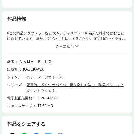
作品情報
※この商品はタブレットなど大きいディスプレイを備えた端末で読むこと
に適しています。また、文字だけを拡大することや、文字列のハイライ
ト、検索、辞書の参照、引用などの機能が使用できません。NPO法人ママ
プラグでは、アクティブ防災講座や防災ピクニックを行っています。中で
も未就学児の保護者の関心を引いているのが防災ピクニック。本書ではそ
の手法をまとめ、楽しみながらできる防災を提案します。
著者
ＭＡＭＡ－ＰＬＵＧ
出版社
KADOKAWA
ジャンル
スポーツ・アウトドア
シリーズ
災害時に役立つサバイバル術を楽しく学ぶ 防災ピクニック
が子どもを守る！
電子版配信開始日
2014/09/22
ファイルサイズ
17.68 MB
作品をシェアする