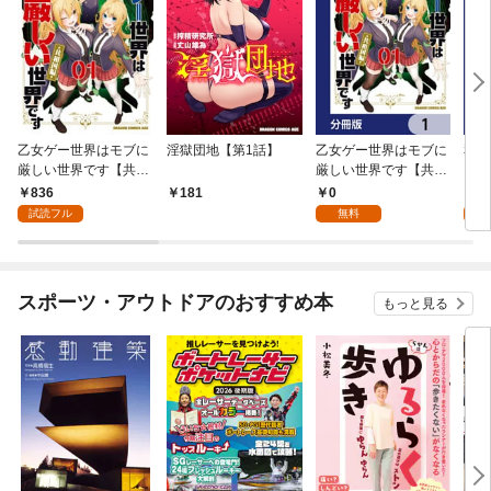
乙女ゲー世界はモブに
淫獄団地【第1話】
乙女ゲー世界はモブに
私、
厳しい世界です【共和
厳しい世界です【共和
をテ
国編】 ０１
国編】【分冊版】 1
パイ
836
0
0
181
を頑
試読フル
無料
版】
スポーツ・アウトドアのおすすめ本
もっと見る