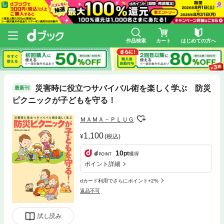
作品検索
カート
はじめての方へ
災害時に役立つサバイバル術を楽しく学ぶ 防災
最新刊
ピクニックが子どもを守る！
ＭＡＭＡ－ＰＬＵＧ
1,100
(税込)
10
pt
獲得
ポイント詳細
dカード利用でさらにポイント+2%
返品不可
試し読み