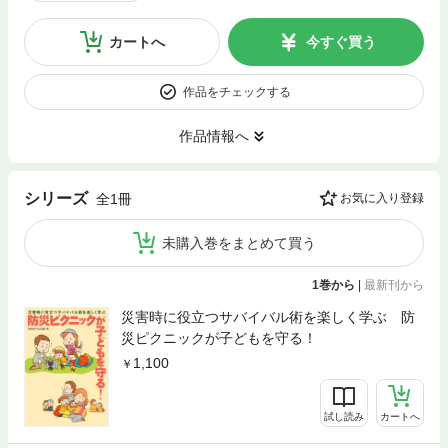
カートへ
今すぐ買う
作品をチェックする
作品情報へ
シリーズ
全1冊
お気に入り登録
未購入巻をまとめて買う
1巻から
|
最新刊から
災害時に役立つサバイバル術を楽しく学ぶ 防
災ピクニックが子どもを守る！
1,100
試し読み
カートへ