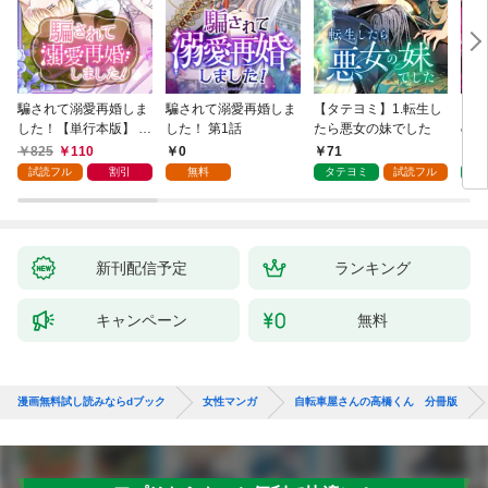
騙されて溺愛再婚しま
騙されて溺愛再婚しま
【タテヨミ】1.転生し
【タ
した！【単行本版】 1
した！ 第1話
たら悪女の妹でした
の私
巻
825
110
0
71
7
試読フル
割引
無料
タテヨミ
試読フル
タ
新刊配信予定
ランキング
キャンペーン
無料
漫画無料試し読みならdブック
女性マンガ
自転車屋さんの高橋くん 分冊版