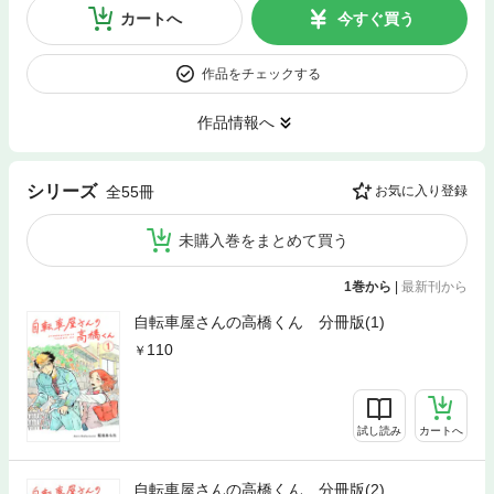
カートへ
今すぐ買う
作品をチェックする
作品情報へ
シリーズ
全55冊
お気に入り登録
未購入巻をまとめて買う
1巻から
|
最新刊から
自転車屋さんの高橋くん 分冊版(1)
110
試し読み
カートへ
自転車屋さんの高橋くん 分冊版(2)