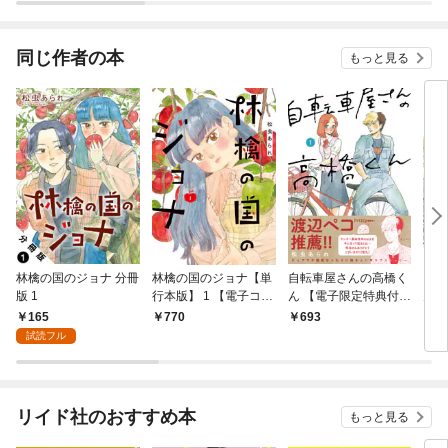
同じ作者の本
もっと見る
林檎の国のジョナ 分冊
林檎の国のジョナ【単
自転車屋さんの高橋く
自転
版 1
行本版】 1 【電子コミ
ん 【電子限定特典付】
ん 
ック限定特典付き】
(1)
165
770
693
1
試読フル
リイド社のおすすめ本
もっと見る