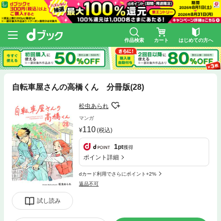
作品検索
カート
はじめての方へ
自転車屋さんの高橋くん 分冊版(28)
松虫あられ
マンガ
110
(税込)
1
pt
獲得
ポイント詳細
dカード利用でさらにポイント+2%
返品不可
試し読み