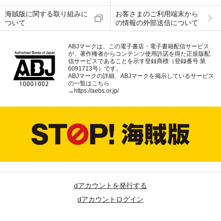
海賊版に関する取り組みに
お客さまのご利用端末から
ついて
の情報の外部送信について
ABJマークは、この電子書店・電子書籍配信サービス
が、著作権者からコンテンツ使用許諾を得た正規版配
信サービスであることを示す登録商標（登録番号 第
6091713号）です。
ABJマークの詳細、ABJマークを掲示しているサービス
の一覧はこちら
→
https://aebs.or.jp/
dアカウントを発行する
dアカウントログイン