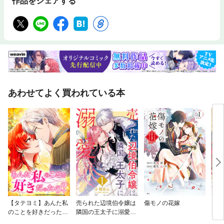
作品をシェアする
あわせてよく買われている本
【タテヨミ】あんた私
売られた辺境伯令嬢は
傷モノの花嫁
鬼条
のことを好きだった
隣国の王太子に溺愛さ
見初
の？
れる
～