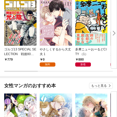
ゴルゴ13 SPECIAL SE
やさしくするから大丈
多摩ニューおーるどCI
ニー
LECTION 戦後80年
夫 1
TY （1）
京日
の光と陰
0
880
8
779
無料
新着
女性マンガのおすすめ本
もっと見る