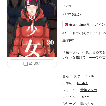
マンガ
165
(税込)
ポイン
1
pt
獲得
dカード利用でさらにポイント+2
返品不可
「祐一さん…今夜、泊めても
いそうな格好で…――妻を亡
ただの隣人であり、特別な感
試し読み
は…。
著者
スター
SUN
出版社
Rush！
ジャンル
青年マンガ
レーベル
Rush!
シリーズ
隣の少女