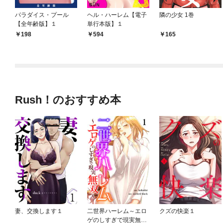
パラダイス・プール
ヘル・ハーレム【電子
隣の少女 1巻
【全年齢版】１
単行本版】１
198
594
165
Rush！のおすすめ本
妻、交換します１
二世界ハーレム～エロ
クズの快楽１
ゲのしすぎで現実無双