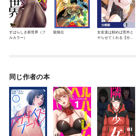
すばらしき新世界（フ
龍狼伝
女友達は頼めば意外と
ルカラー）
ヤらせてくれる【分冊
版】
同じ作者の本