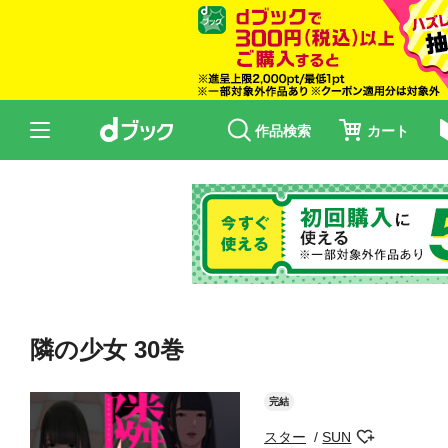
作品検索
カート
隣の少女 30巻
完結
スター
SUN