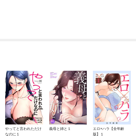
やってと言われただけ
義母と姉と１
エロ×ハラ【全年齢
なのに１
版】１