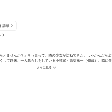
ト詳細
%
らえませんか？」そう言って、隣の少女が訪ねてきた。しゃがんだら全
くして以来、一人暮らしをしている小説家・高梨祐一（40歳）。隣に
情は持っていなかった――偶然にも晴香の『スカートの下の秘密』を知