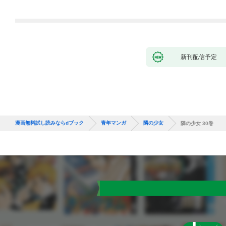
新刊配信予定
漫画無料試し読みならdブック
青年マンガ
隣の少女
隣の少女 30巻