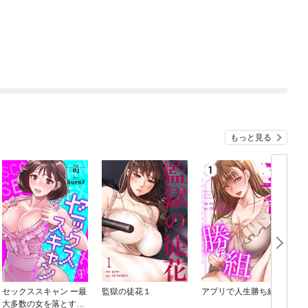
もっと見る
セックススキャン ー最
監獄の徒花１
アプリで人生勝ち組１
大多数の女を落とす攻