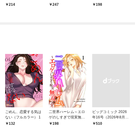
214
247
198
ごめん、恋愛する気は
二世界ハーレム～エロ
ビッグコミック 2026
ない（フルカラー） 1
ゲのしすぎで現実無双
年16号（2026年8月7
～１
日発売）
132
198
￥510