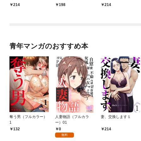
～１
214
198
214
青年マンガのおすすめ本
奪う男（フルカラー）
人妻物語（フルカラ
妻、交換します１
1
ー）01
0
132
214
無料