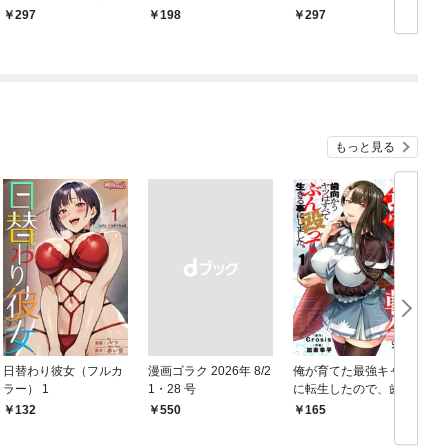
略法ー１
297
198
297
もっと見る
日替わり彼女（フルカ
漫画ゴラク 2026年 8/2
俺が育てた最強キャラ
ラー） 1
1・28 号
に転生したので、歯向
かうヤツはすべてぶん
132
￥550
165
￥
殴って生きる事にしま
した。１