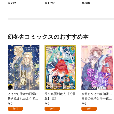
l.925
ｙ Ｓｉｄｅ――【電
792
1,760
660
子オリジナル】
幻冬舎コミックスのおすすめ本
どうやら誰かの回帰に
後宮真贋判定人 【分冊
蜜月じかけの夜伽番 ～
巻き込まれたようです
版】 1話
異界の皇子と千一夜～
【分冊版】 1話
【分冊版】 1話
0
0
0
無料
無料
無料