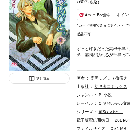
607
(税込)
ポイン
5
pt
獲得
dカード利用でさらにポイント+2
返品不可
ずっと好きだった高根千尋の
弟・藤岡が訪れるが千尋は不
んな中、藤岡から千尋が見合
化!!
著者
高岡ミズミ
御園え
試し読み
出版社
幻冬舎コミックス
ジャンル
BL小説
レーベル
幻冬舎ルチル文
シリーズ
可愛いひと。
電子版配信開始日
2014/04
ファイルサイズ
0.51 MB