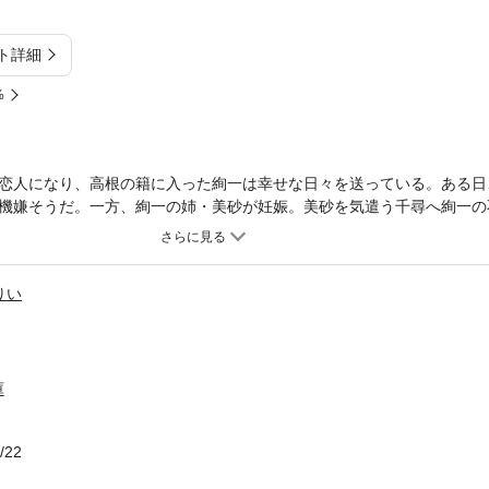
ト詳細
%
恋人になり、高根の籍に入った絢一は幸せな日々を送っている。ある日
機嫌そうだ。一方、絢一の姉・美砂が妊娠。美砂を気遣う千尋へ絢一の
いをしたと聞いた絢一は……!?カバー描き下ろし＆ノベルズ未収録作品
りい
庫
/22