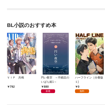
BL小説のおすすめ本
ＶＩＰ 共鳴
円い夜空 ～不眠症の
ハーフライン［分冊版
いばら姫1～
１]
880
0
792
新着
無料