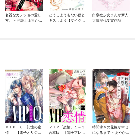
名器なカノジョの愛し
どうしようもない僕と
白泉社少女まんが新人
方。 ～弁護士上司が私
キスしよう【マイク
大賞歴代受賞作品
に本気になるそうです
ロ】
～
ＶＩＰ ０ 記憶の座
ＶＩＰ「恋情」１～３
時間稼ぎの花嫁が幸せ
標 【電子オリジナ
合本版 【電子プレミ
になるまで ～あやかし