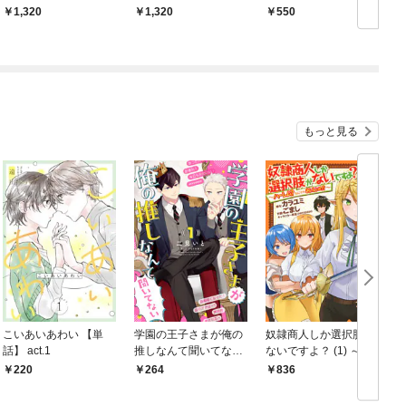
ム】
１ 【電子特典付き】
1,320
1,320
550
もっと見る
こいあいあわい 【単
学園の王子さまが俺の
奴隷商人しか選択肢が
話】 act.1
推しなんて聞いてない
ないですよ？ (1) ～ハ
(1
【単話】 1話
ーレム？なにそれおい
220
264
836
しいの？～