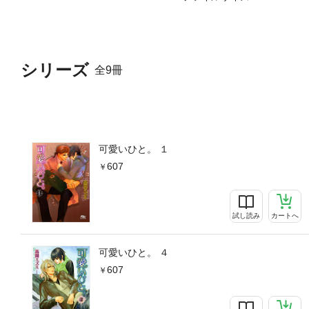
シリーズ
全9冊
可愛いひと。 １
607
試し読み
カートへ
可愛いひと。 ４
607