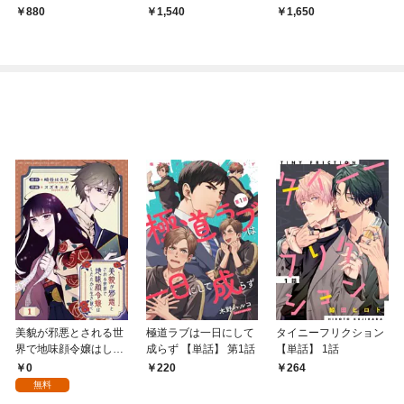
ル】
アム】
婚姻譚～【特別版】(イ
880
1,540
1,650
ラスト付き)
美貌が邪悪とされる世
極道ラブは一日にして
タイニーフリクション
界で地味顔令嬢はした
成らず 【単話】 第1話
【単話】 1話
たかに生き抜く 【分冊
0
220
264
版】 1話
無料