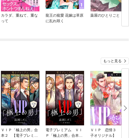
カラダ、重ねて、重な
龍王の寵愛 花嫁は草原
薬屋のひとりごと
って
に乱れ咲く
もっと見る
ＶＩＰ「極上の男」合
電子プレミアム ＶＩ
ＶＩＰ 恋情３ 【電
本２ 【電子プレミア
Ｐ「極上の男」合本
子オリジナル】