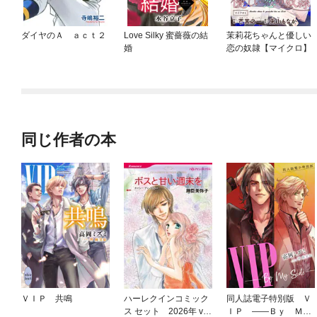
ダイヤのＡ ａｃｔ２
Love Silky 蜜薔薇の結
茉莉花ちゃんと優しい
婚
恋の奴隷【マイクロ】
同じ作者の本
ＶＩＰ 共鳴
ハーレクインコミック
同人誌電子特別版 Ｖ
ス セット 2026年 vo
ＩＰ ――Ｂｙ Ｍ