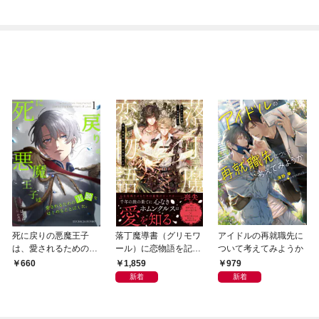
死に戻りの悪魔王子
落丁魔導書（グリモワ
アイドルの再就職先に
は、愛されるための実
ール）に恋物語を記す
ついて考えてみようか
験をはじめることにし
には【イラスト付き】
1,859
979
660
た。（１）
【単行本書き下ろしSS
新着
新着
付き】