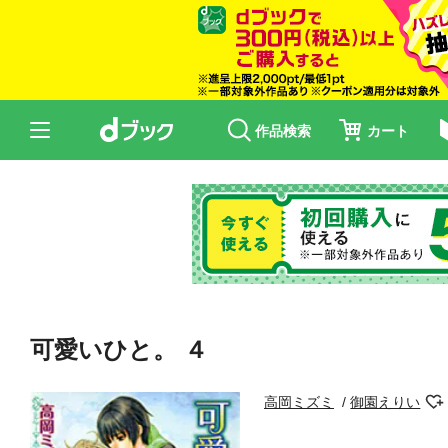
作品検索
カート
可愛いひと。 ４
高岡ミズミ
御園えりい