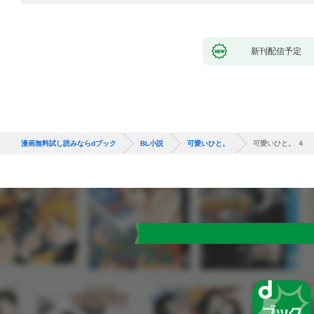
新刊配信予定
漫画無料試し読みならdブック
BL小説
可愛いひと。
可愛いひと。 ４