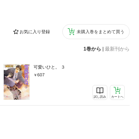
お気に入り登録
未購入巻をまとめて買う
1巻から
|
最新刊から
可愛いひと。 ３
607
試し読み
カートへ