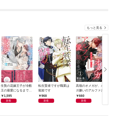
もっと見る
生贄の花嫁王子が冷酷
転生賢者ですが職業は
高嶺のオメガが、オメ
王の最愛になるまで
寵姫です
ガ嫌いのアルファと愛
【イラスト付き】【単
を知るまで1
1,595
968
660
行本書き下ろしSS付
新着
新着
新着
き】