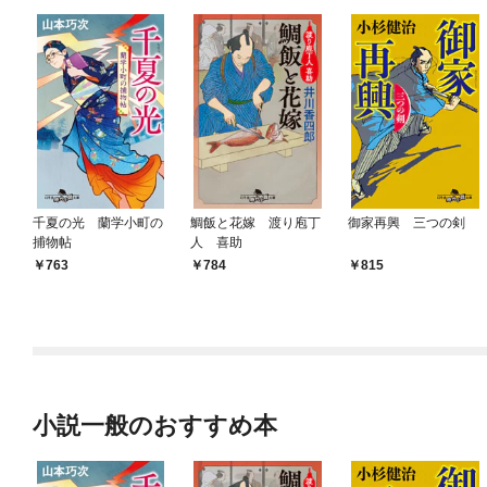
千夏の光 蘭学小町の
鯛飯と花嫁 渡り庖丁
御家再興 三つの剣
捕物帖
人 喜助
763
784
815
小説一般のおすすめ本