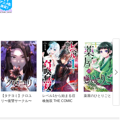
【タテヨミ】クロユ
レベル1から始まる召
薬屋のひとりごと
リ〜復讐サークル〜
喚無双 THE COMIC