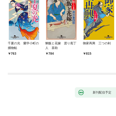
千夏の光 蘭学小町の
鯛飯と花嫁 渡り庖丁
御家再興 三つの剣
捕物帖
人 喜助
763
784
815
新刊配信予定