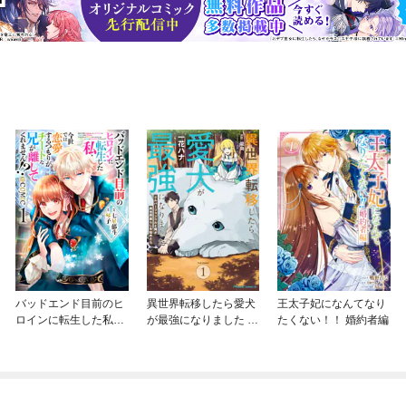
バッドエンド目前のヒ
異世界転移したら愛犬
王太子妃になんてなり
ロインに転生した私、
が最強になりました ～
たくない！！ 婚約者編
今世では恋愛するつも
シルバーフェンリルと
りがチートな兄が離し
俺が異世界暮らしを始
てくれません！？@C
めたら～ THE COMIC
OMIC