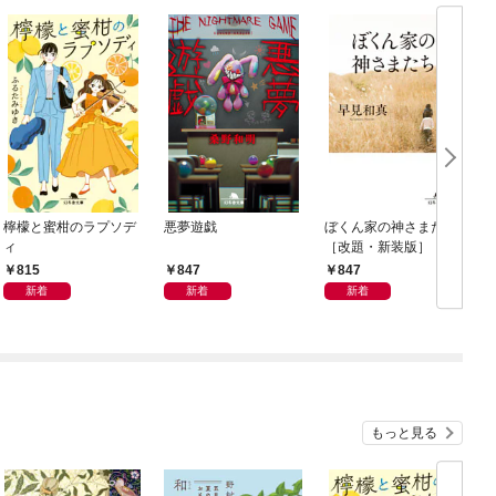
檸檬と蜜柑のラプソデ
悪夢遊戯
ぼくん家の神さまたち
ィ
［改題・新装版］
815
847
847
新着
新着
新着
もっと見る