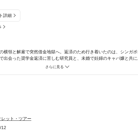
ト詳細
%
の横領と解雇で突然借金地獄へ。返済のため行き着いたのは、シンガポ
で出会った奨学金返済に苦しむ研究員と、未婚で妊婦のキャバ嬢と共に
時間を過ごしていたが……。日本で実際に起きた事件に着想を得た、女
クレット・ツアー
/12