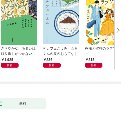
ささやかな、あるいは
和カフェこよみ 五月
檸檬と蜜柑のラプソデ
取り返しがつかないも
くんの夏のおもてなし
ィ
の
1,925
836
815
新着
新着
新着
無料