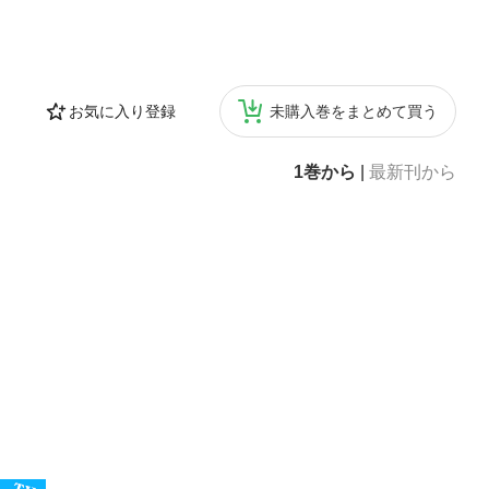
お気に入り登録
未購入巻をまとめて買う
1巻から
|
最新刊から