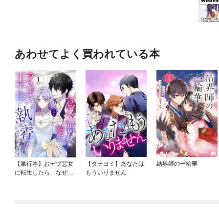
あわせてよく買われている本
【単行本】おデブ悪女
【タテヨミ】あなたは
結界師の一輪華
に転生したら、なぜか
もういりません
ラスボス王子様に執着
されています