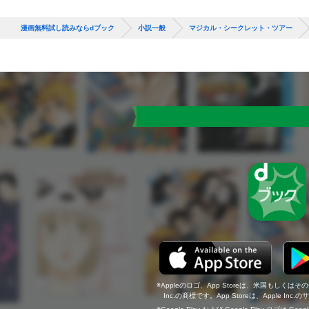
漫画無料試し読みならdブック
小説一般
マジカル・シークレット・ツアー
Appleのロゴ、App Storeは、米国もしくはそ
Inc.の商標です。App Storeは、Apple In