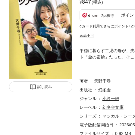
847
(税込)
ポイン
7
pt
獲得
dカード利用でさらにポイント+2
返品不可
平穏に暮らす二児の母が、夫
ト「金の密輸」だった。そこ
に入れ、魔法のように煌めく
ゲーム。
著者
天野千尋
試し読み
出版社
幻冬舎
ジャンル
小説一般
レーベル
幻冬舎文庫
シリーズ
マジカル・シー
電子版配信開始日
2026/05
ファイルサイズ
0.92 MB