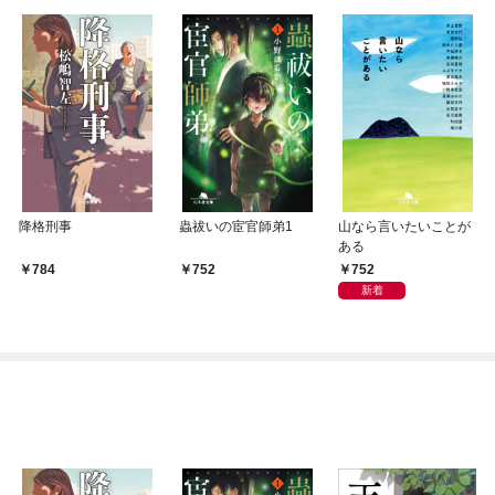
降格刑事
蟲祓いの宦官師弟1
山なら言いたいことが
ある
752
784
752
新着