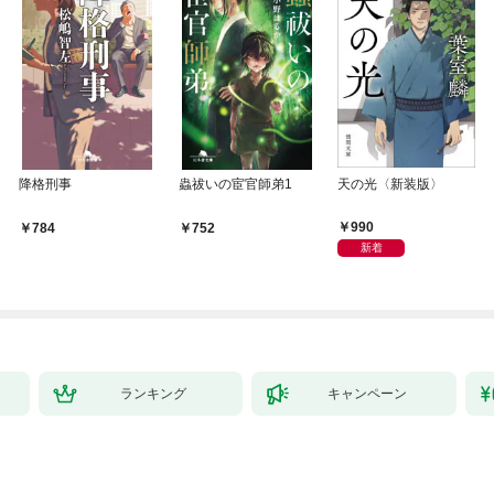
降格刑事
蟲祓いの宦官師弟1
天の光〈新装版〉
990
784
752
新着
ランキング
キャンペーン