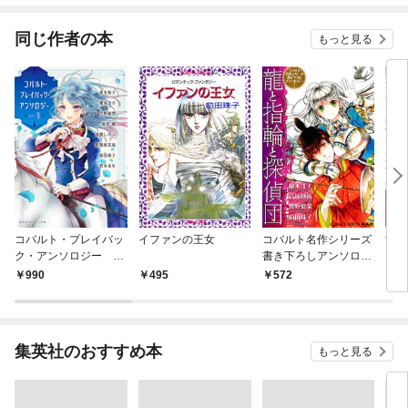
版】
同じ作者の本
もっと見る
コバルト・プレイバッ
イファンの王女
コバルト名作シリーズ
女神
ク・アンソロジー ｐ
書き下ろしアンソロジ
まま
ａｒｔ １
ー（１）龍と指輪と探
990
495
572
4
偵団
集英社のおすすめ本
もっと見る