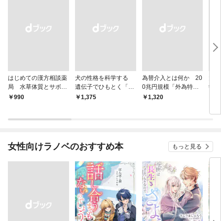
はじめての漢方相談薬
犬の性格を科学する
為替介入とは何か 20
大江
局 水草体質とサボテ
遺伝子でひもとく「最
0兆円規模「外為特
学と
ン体質
良の友」の進化
会」が生まれた謎
から
￥990
￥1,375
￥1,320
￥1,
女性向けラノベのおすすめ本
もっと見る