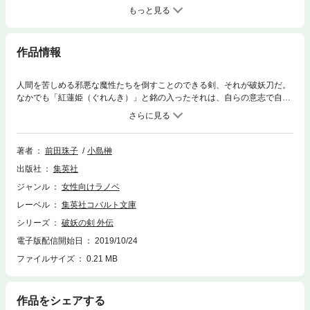
もっと見る
作品情報
人間を苦しめる邪悪な魔性たちを倒すことのできる剣、それが破妖刀だ。
なかでも「紅蓮姫（ぐれんき）」と銘の入ったそれは、自らの意志で自分
を携える剣士を選ぶ伝説の名剣だった!! 少女剣士ラエスリールが紅蓮姫
とともに活躍する「女妖の街」、捕縛師シャイレンの一代記を描く「捕縛
の瞳」、紅蓮姫誕生の秘話「破妖の剣」の３編を収録した人気ファンタジ
ー＜破妖の剣＞シリーズ、初の外伝。
著者
前田珠子
小島榊
出版社
集英社
ジャンル
女性向けラノベ
レーベル
集英社コバルト文庫
シリーズ
破妖の剣 外伝
電子版配信開始日
2019/10/24
ファイルサイズ
0.21 MB
作品をシェアする