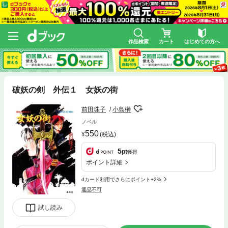
作品検索
カート
はじめての方へ
破妖の剣 外伝１ 女妖の街
前田珠子
小島榊
ノベル
550
(税込)
5
pt
獲得
ポイント詳細
dカード利用でさらにポイント+2%
返品不可
試し読み