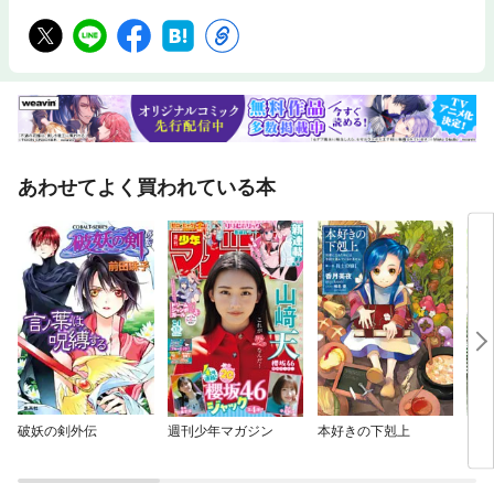
あわせてよく買われている本
破妖の剣外伝
週刊少年マガジン
本好きの下剋上
うん
こっ
長に
され