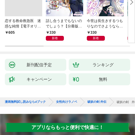
恋する救命救急医 迷
話し合うまでもないの
今世は長生きするつも
夫が
惑な純情【電子オリジ
でしょう？【分冊版】
りなのでさようなら
した
ナル】
1
【分冊版】1
ます
330
330
3
￥605
新着
新着
新刊配信予定
ランキング
キャンペーン
無料
漫画無料試し読みならdブック
女性向けラノベ
破妖の剣 外伝
破妖の剣 外
アプリならもっと便利で快適に！