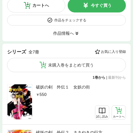
カートへ
今すぐ買う
作品をチェックする
作品情報へ
シリーズ
全7冊
お気に入り登録
未購入巻をまとめて買う
1巻から
|
最新刊から
破妖の剣 外伝１ 女妖の街
550
試し読み
カートへ
破妖の剣 外伝２ ささやきの行方