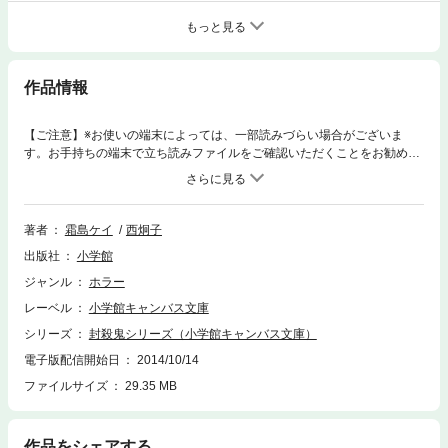
もっと見る
作品情報
【ご注意】※お使いの端末によっては、一部読みづらい場合がございま
す。お手持ちの端末で立ち読みファイルをご確認いただくことをお勧めし
ます。東京には、2月の紅雪が警告した妖気の影響が、次第に現れ始めて
いた。通り魔的な殺人事件や事故が続き、加えて局地的に生じる地震は、
東京の竜脈（大地に流れる生気）に狂いが生じつつあることを示してい
た。※この商品は紙の書籍のページを画像にした電子書籍です。文字サイ
著者
霜島ケイ
西炯子
ズだけを拡大・縮小することはできませんので、予めご了承ください。 試
出版社
小学館
し読みファイルにより、ご購入前にお手持ちの端末での表示をご確認くだ
さい。
ジャンル
ホラー
レーベル
小学館キャンバス文庫
シリーズ
封殺鬼シリーズ（小学館キャンバス文庫）
電子版配信開始日
2014/10/14
ファイルサイズ
29.35 MB
作品をシェアする