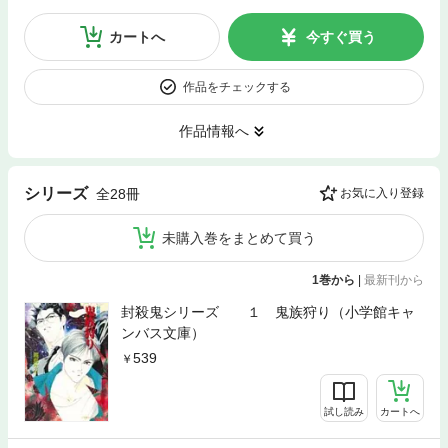
カートへ
今すぐ買う
作品をチェックする
作品情報へ
シリーズ
全28冊
お気に入り登録
未購入巻をまとめて買う
1巻から
|
最新刊から
封殺鬼シリーズ １ 鬼族狩り（小学館キャ
ンバス文庫）
539
試し読み
カートへ