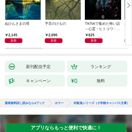
ぬひんさまの塔
予言のけもの
TikTokで集めた怖い話
恐怖
～心霊・ヒトコワ・不
思議・都市伝説～
2,145
2,090
825
9
新着
新着
新着
新刊配信予定
ランキング
キャンペーン
無料
漫画無料試し読みならdブック
ホラー
封殺鬼シリーズ（小学館キャンバス文庫）
アプリならもっと便利で快適に！