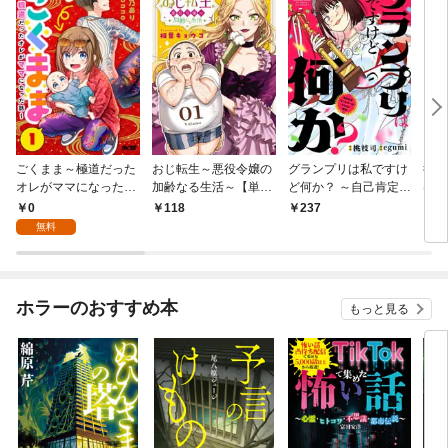
ごくまま～極道だった
おじ転生～悪役令嬢の
グランプリは私ですけ
後宮
オレがママになった話
加齢なる生活～【単
ど何か？ ～自己肯定モ
は謎
～【単話】（１）
話】（１）
ンスターのミスコン無
（１
0
118
237
2
双～【単話】（１）
無料
ホラーのおすすめ本
もっと見る