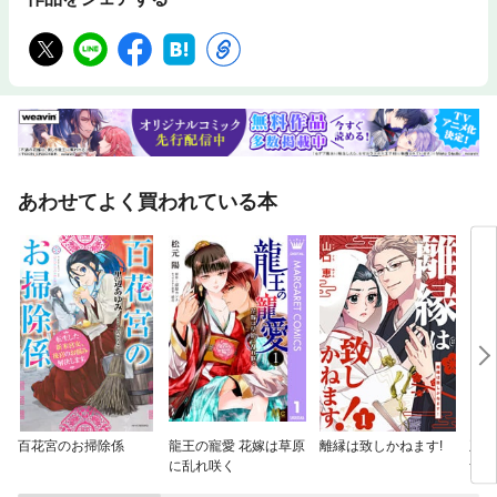
あわせてよく買われている本
百花宮のお掃除係
龍王の寵愛 花嫁は草原
離縁は致しかねます!
王の
に乱れ咲く
ナ～