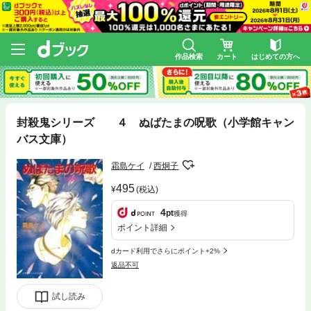
作品検索
カート
はじめての方へ
封殺鬼シリーズ ４ ぬばたまの呪歌（小学館キャン
バス文庫）
霜島ケイ
西炯子
495
(税込)
4
pt
獲得
ポイント詳細
dカード利用でさらにポイント+2%
返品不可
試し読み