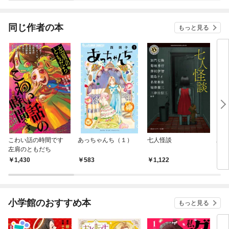
同じ作者の本
もっと見る
こわい話の時間です
あっちゃんち（１）
七人怪談
あっ
左肩のともだち
（１
1,430
583
1,122
1
小学館のおすすめ本
もっと見る