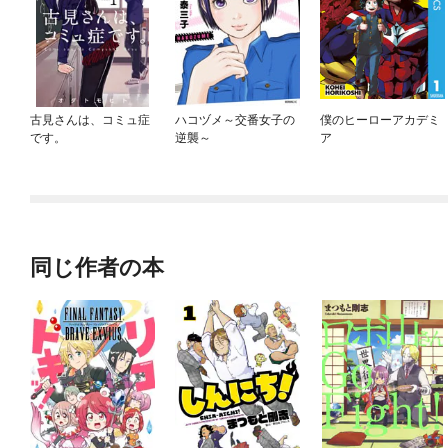
古見さんは、コミュ症
ハコヅメ～交番女子の
僕のヒーローアカデミ
です。
逆襲～
ア
同じ作者の本