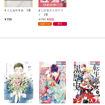
キミとおやすみ 1巻
まじかるストロベリ
ィ 1巻
759
531
759
試読フル
割引