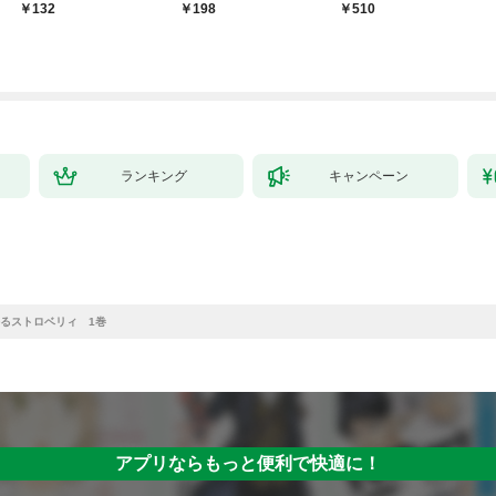
～１
日発売）
132
198
￥510
ランキング
キャンペーン
るストロベリィ 1巻
アプリならもっと便利で快適に！