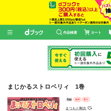
作品検索
カート
まじかるストロベリィ 1巻
完結
無料
割引
まつもと剛志