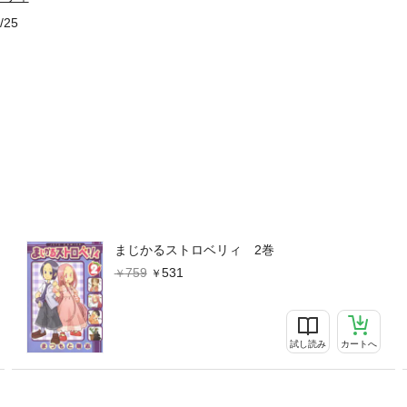
/25
まじかるストロベリィ 2巻
759
531
試し読み
カートへ