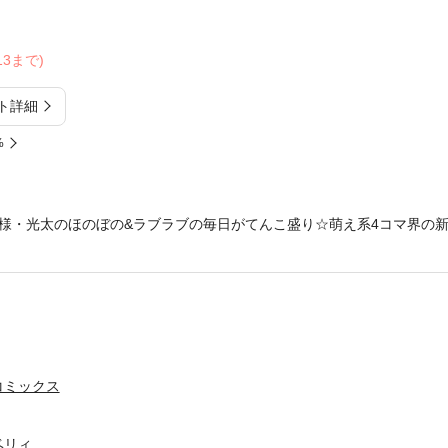
/13まで)
ト詳細
%
様・光太のほのぼの&ラブラブの毎日がてんこ盛り☆萌え系4コマ界の
コミックス
ベリィ