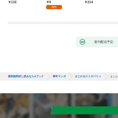
0
132
214
無料
新刊配信予定
漫画無料試し読みならdブック
青年マンガ
まじかるストロベリィ
まじか