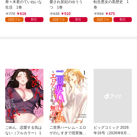
寿々木君のていねいな
愛され皇妃のゆうう
転生悪女の黒歴史 1
生活 1巻
つ 1巻
巻
770
616
638
510
594
475
試読フル
割引
試読フル
割引
試読フル
割引
ごめん、恋愛する気は
二世界ハーレム～エロ
ビッグコミック 2026
ない（フルカラー） 1
ゲのしすぎで現実無双
年16号（2026年8月7