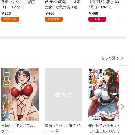
営業ですから［1話売
仮初めの花嫁 一条家
【電子版】花とゆめ 1
り］ story01
に嫁いだ私の偽り婚姻
7号（2026年）
譚【おまけ描き下ろし
220
660
469
付き】 1巻
試読フル
試読増量
新着
もっと見る
日替わり彼女（フルカ
漫画ゴラク 2026年 8/2
俺が育てた最強キャラ
ラー） 1
1・28 号
に転生したので、歯向