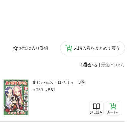
お気に入り登録
未購入巻をまとめて買う
1巻から
|
最新刊から
まじかるストロベリィ 3巻
759
531
試し読み
カートへ