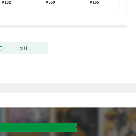
かうヤツはすべてぶん
132
￥550
165
￥
殴って生きる事にしま
した。１
無料