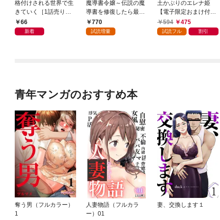
格付けされる世界で生
魔導書令嬢～伝説の魔
土かぶりのエレナ姫
きていく［1話売り］
導書を修復したら最強
【電子限定おまけ付
第1話
の精霊が味方になりま
き】 1巻
66
770
594
475
した（クールな王弟殿
新着
試読増量
試読フル
割引
下がなぜかいつもそば
にいます）～【おまけ
描き下ろし付き】 1
巻
青年マンガのおすすめ本
奪う男（フルカラー）
人妻物語（フルカラ
妻、交換します１
1
ー）01