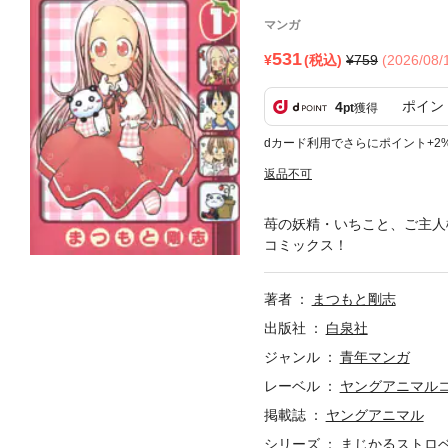
マンガ
531
(税込)
759
(2026/08
ポイン
4
pt
獲得
dカード利用でさらにポイント+2
返品不可
苺の妖精・いちこと、ご主人
コミックス！
著者
まつもと剛志
出版社
白泉社
ジャンル
青年マンガ
レーベル
ヤングアニマル
掲載誌
ヤングアニマル
シリーズ
まじかるストロ