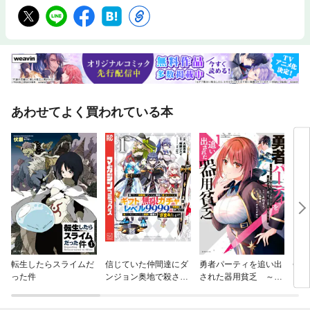
あわせてよく買われている本
転生したらスライムだ
信じていた仲間達にダ
勇者パーティを追い出
会長
った件
ンジョン奥地で殺され
された器用貧乏 ～パ
かけたがギフト『無限
ーティ事情で付与術士
ガチャ』でレベル９９
をやっていた剣士、万