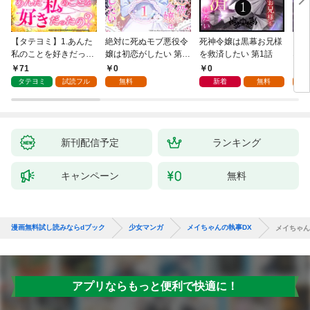
【タテヨミ】1.あんた
絶対に死ぬモブ悪役令
死神令嬢は黒幕お兄様
レベ
私のことを好きだった
嬢は初恋がしたい 第1
を救済したい 第1話
なり
の？
話
71
0
0
0
タテヨミ
試読フル
無料
新着
無料
新刊配信予定
ランキング
キャンペーン
無料
漫画無料試し読みならdブック
少女マンガ
メイちゃんの執事DX
メイちゃん
アプリならもっと便利で快適に！