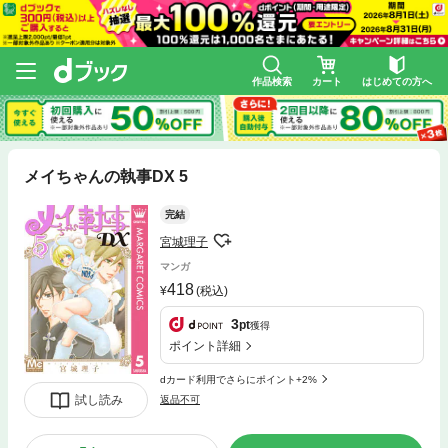
作品検索
カート
はじめての方へ
メイちゃんの執事DX 5
完結
宮城理子
マンガ
418
(税込)
3
pt
獲得
ポイント詳細
dカード利用でさらにポイント+2%
試し読み
返品不可