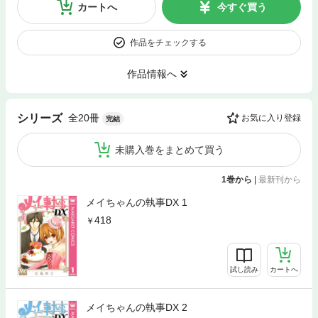
カートへ
今すぐ買う
作品をチェックする
作品情報へ
全20冊
シリーズ
お気に入り登録
完結
未購入巻をまとめて買う
1巻から
|
最新刊から
メイちゃんの執事DX 1
418
試し読み
カートへ
メイちゃんの執事DX 2