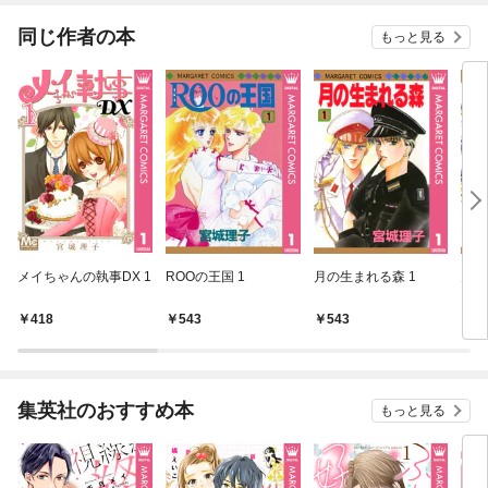
９９の仲間達を手に入
能へと至る～
れて元パーティーメン
同じ作者の本
もっと見る
バーと世界に復讐＆
『ざまぁ！』します！
メイちゃんの執事DX 1
ROOの王国 1
月の生まれる森 1
鬼が
418
543
543
5
集英社のおすすめ本
もっと見る