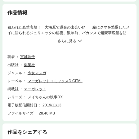
作品情報
狙われた豪華客船！ 大海原で運命の出会い!? 一緒にクマを撃退したメ
イに語られるジュリエッタの秘密。数年前、バカンスで超豪華客船を訪れ
たジュリエッタを待っていたのは、爆弾による沈没の危機と、それに立ち
向かう剣人との出会いでした。トラウマを乗り越えて歌わなければ、船が
沈むという緊張のボヤージュ。彼女の決断。そして明かされる「本当の
姿」とは…!?
著者
宮城理子
出版社
集英社
ジャンル
少女マンガ
レーベル
マーガレットコミックスDIGITAL
掲載誌
マーガレット
シリーズ
メイちゃんの執事DX
電子版配信開始日
2019/11/13
ファイルサイズ
28.46 MB
作品をシェアする