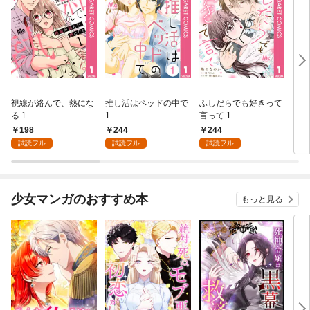
視線が絡んで、熱にな
推し活はベッドの中で
ふしだらでも好きって
パー
る 1
1
言って 1
ーシ
198
244
244
1
試読フル
試読フル
試読フル
試
少女マンガのおすすめ本
もっと見る