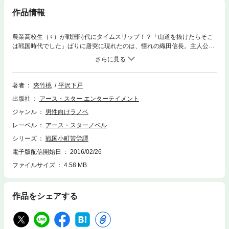
作品情報
農業高校生（♀）が戦国時代にタイムスリップ！？「山道を抜けたらそこ
は戦国時代でした」ばりに唐突に現れたのは、憧れの織田信長。主人公・
静子はこの時代で生き抜くために「農業で才を示す」約束を信長にしてし
まう。寂れた農村を与えられ、来る日も来る日も農業に明け暮れる静子だ
ったが、やがて本人も気づかないうちに、信長にとってなくてはならない
存在＝重臣にまで上り詰めてしまってーーこんなライトノベル今までにな
著者
夾竹桃
平沢下戸
かった！ 知人に言いたくなる「豆知識」ふんだん系新感覚時代小説が登
出版社
アース・スター エンターテイメント
場。
ジャンル
男性向けラノベ
レーベル
アース・スターノベル
シリーズ
戦国小町苦労譚
電子版配信開始日
2016/02/26
ファイルサイズ
4.58 MB
作品をシェアする