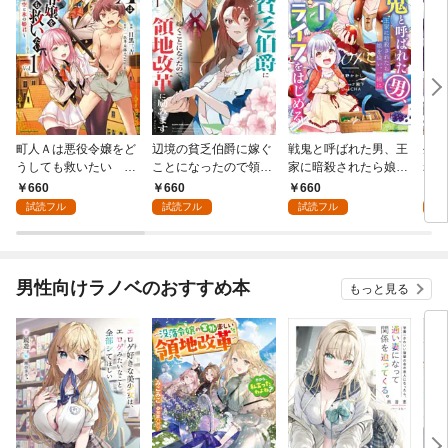
町人Ａは悪役令嬢をど
辺境の貧乏伯爵に嫁ぐ
戦鬼と呼ばれた男、王
生ま
うしても救いたい ～
ことになったので領地
家に暗殺されたら娘を
れた
どぶと空と氷の姫君～
改革に励みます ～th
拾い、一緒にスローラ
者だ
660
660
660
6
１
e letter from Boule～１
イフをはじめる inno
きて
試読フル
試読フル
試読フル
試
【電子書店共通特典イ
cent days１
ゃん
ラスト付】
書店
付】
男性向けラノベのおすすめ本
もっと見る