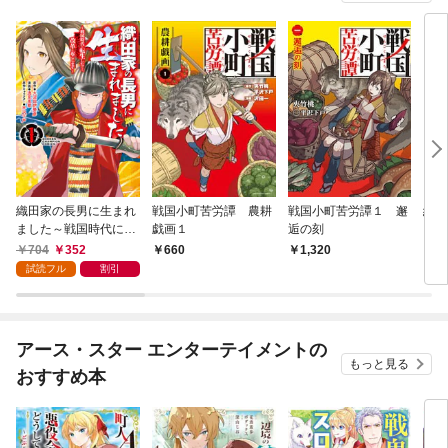
織田家の長男に生まれ
戦国小町苦労譚 農耕
戦国小町苦労譚１ 邂
織田
ました～戦国時代に転
戯画１
逅の刻
まし
生したけど、死にたく
704
352
660
1,320
1,
ないので改革を起こし
試読フル
割引
ます～ 1
アース・スター エンターテイメントの
もっと見る
おすすめ本