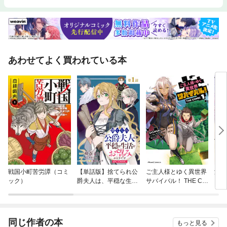
あわせてよく買われている本
戦国小町苦労譚（コミ
【単話版】捨てられ公
ご主人様とゆく異世界
淡海
ック）
爵夫人は、平穏な生活
サバイバル！ THE CO
る時
をお望みのようです@
MIC
た不
COMIC
の逆
同じ作者の本
もっと見る