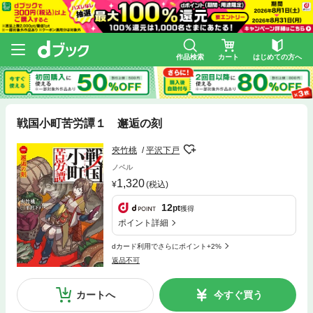
作品検索
カート
はじめての方へ
戦国小町苦労譚１ 邂逅の刻
夾竹桃
平沢下戸
ノベル
1,320
(税込)
12
pt
獲得
ポイント詳細
dカード利用でさらにポイント+2%
返品不可
カートへ
今すぐ買う