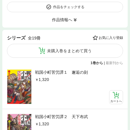
作品をチェックする
作品情報へ
シリーズ
全19冊
お気に入り登録
未購入巻をまとめて買う
1巻から
|
最新刊から
戦国小町苦労譚１ 邂逅の刻
1,320
カートへ
戦国小町苦労譚２ 天下布武
1,320