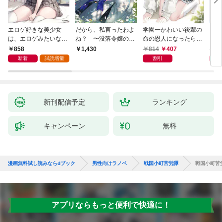
エロゲ好きな美少女
だから、私言ったわよ
学園一かわいい後輩の
くた
は、エロゲみたいなこ
ね？ 〜没落令嬢の案
命の恩人になったら、
ども
と全部シてほしい【電
外楽しい領地改革〜
通い妻になって関係を
858
814
407
8
1,430
子ＳＳ特典付き】
迫ってくる。
新着
試読増量
割引
新刊配信予定
ランキング
キャンペーン
無料
漫画無料試し読みならdブック
男性向けラノベ
戦国小町苦労譚
戦国小町苦
アプリならもっと便利で快適に！