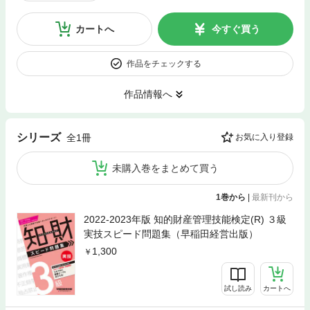
カートへ
今すぐ買う
作品をチェックする
作品情報へ
シリーズ
全1冊
お気に入り登録
未購入巻をまとめて買う
1巻から
|
最新刊から
2022-2023年版 知的財産管理技能検定(R) ３級
実技スピード問題集（早稲田経営出版）
1,300
試し読み
カートへ