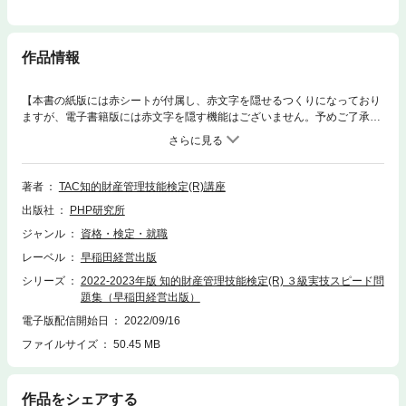
作品情報
【本書の紙版には赤シートが付属し、赤文字を隠せるつくりになっており
ますが、電子書籍版には赤文字を隠す機能はございません。予めご了承く
ださい。】本書は、知的財産管理技能検定(R)３級実技試験合格に必要な
知識を効率よく習得するための問題集です。「最小限の問題数で最大限の
効果」をコンセプトに、初学者でもバッチリ本試験合格レベルに到達する
ことができます。最新の傾向もふまえ、過去問の中でも重要なものだけを
著者
TAC知的財産管理技能検定(R)講座
厳選して収載しました。学習するテーマが何かを明示し、問題を解くため
出版社
PHP研究所
のカギとなる知識や出題の趣旨を解説した「テーマ解説」と、問題ごとの
ポイントを簡潔に解説した「ポイント解説」で、受験生をしっかりサポー
ジャンル
資格・検定・就職
トします。過去問の分析により出題が予想される論点について、記述式の
レーベル
早稲田経営出版
出題スタイルにあわせた予想問題を掲載しています。なお、本書は2022年
11月、2023年3月・7月検定に対応しております。
シリーズ
2022-2023年版 知的財産管理技能検定(R) ３級実技スピード問
題集（早稲田経営出版）
電子版配信開始日
2022/09/16
ファイルサイズ
50.45 MB
作品をシェアする