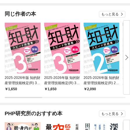
されています
りが
てく
OMI
同じ作者の本
もっと見る
2025-2026年版 知的財
2025-2026年版 知的財
2025-2026年版 知的財
20
産管理技能検定(R) 3級
産管理技能検定(R) 3級
産管理技能検定(R) 2級
産管
学科 スピード問題集
実技 スピード問題集
学科 スピード問題集
実技
1,650
1,650
2,090
1,
PHP研究所のおすすめ本
もっと見る