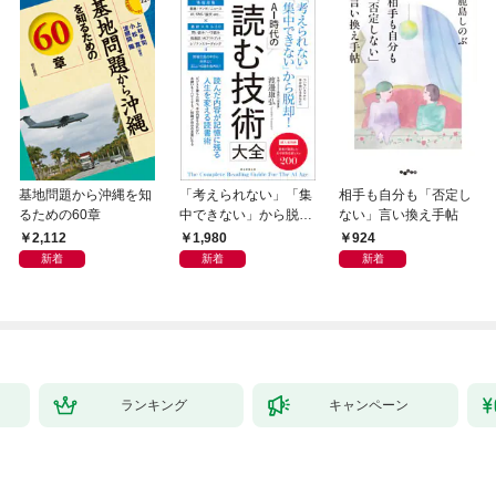
基地問題から沖縄を知
「考えられない」「集
相手も自分も「否定し
るための60章
中できない」から脱
ない」言い換え手帖
却！ AI時代の読む技
2,112
1,980
924
術大全
新着
新着
新着
ランキング
キャンペーン