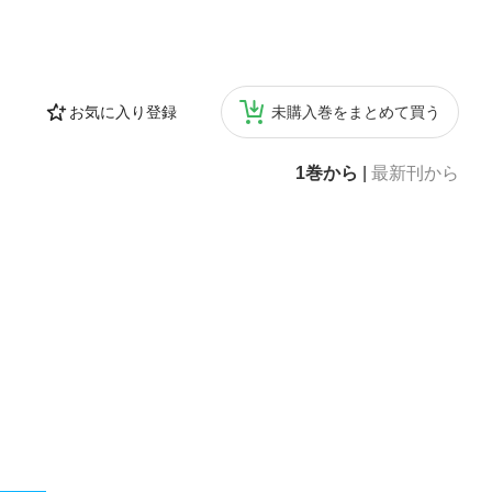
お気に入り登録
未購入巻をまとめて買う
1巻から
|
最新刊から