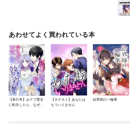
あわせてよく買われている本
【単行本】おデブ悪女
【タテヨミ】あなたは
結界師の一輪華
に転生したら、なぜか
もういりません
ラスボス王子様に執着
されています