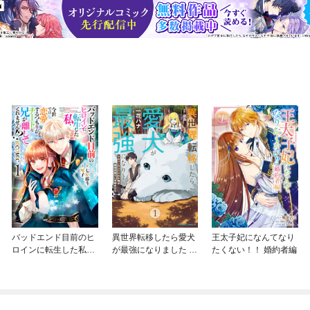
バッドエンド目前のヒ
異世界転移したら愛犬
王太子妃になんてなり
ロインに転生した私、
が最強になりました ～
たくない！！ 婚約者編
今世では恋愛するつも
シルバーフェンリルと
りがチートな兄が離し
俺が異世界暮らしを始
てくれません！？@C
めたら～ THE COMIC
OMIC