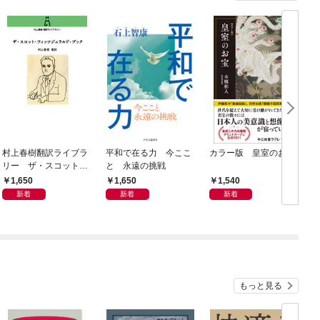
村上春樹翻訳ライブラ
平和で在る力 今ここ
カラー版 皇室のお宝
リー ザ・スコット・
と 永遠の挑戦
フィッツジェラルド・
1,650
1,650
1,540
ブック
新着
新着
新着
もっと見る