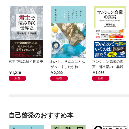
君主で読み解く世界史
わたし、そんなにとん
マンション高騰の真
がってましたかね。
実 都市部の「非居住
獅子座、Ａ型、丙午は
化」が街を壊す
1,210
2,090
1,056
めぐる
新着
新着
新着
自己啓発のおすすめ本