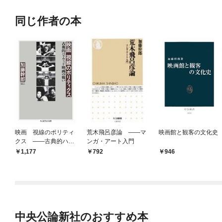
同じ作者の本
映画 視線のポリティ
荒木飛呂彦論 ――マ
映画館と観客の文化史
クス ――古典的ハリ
ンガ・アート入門
ウッド映画の戦い
1,177
792
946
中央公論新社のおすすめ本