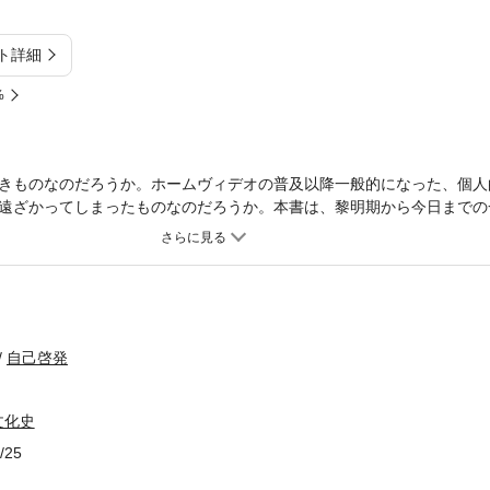
ト詳細
%
きものなのだろうか。ホームヴィデオの普及以降一般的になった、個人
遠ざかってしまったものなのだろうか。本書は、黎明期から今日までの
、映画の見かたが、じつは本来、きわめて多様なものだったことを明ら
達し得ない映画の本質に迫る試みである。
自己啓発
文化史
/25