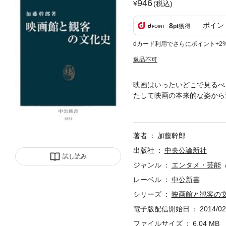
946
(税込)
ポイン
8
pt
獲得
dカード利用でさらにポイント+2
返品不可
映画はいったいどこで見るべ
たして映画の本来的な姿から
映形態を入念にたどりながら
論、監督論、俳優論からは到
著者
加藤幹郎
出版社
中央公論新社
試し読み
ジャンル
エンタメ・芸能
レーベル
中公新書
シリーズ
映画館と観客の
電子版配信開始日
2014/02
ファイルサイズ
6.04 MB