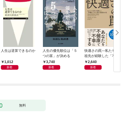
人生は逆算できるのか
人生の優先順位は「５
快適さの罠―私たちの
つの富」が決める
祖先が経験した「不快
さ」が人生を充実させ
1,012
3,740
2,640
る
新着
新着
新着
無料