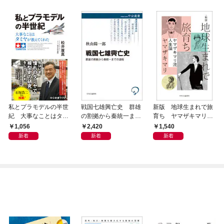
私とプラモデルの半世
戦国七雄興亡史 群雄
新版 地球生まれで旅
紀 大事なことはタミ
の割拠から秦統一まで
育ち ヤマザキマリ流
ヤが教えてくれた
の道程
人生論
1,056
2,420
1,540
新着
新着
新着