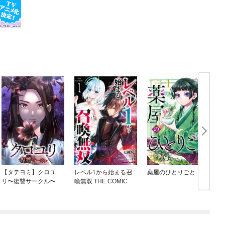
【タテヨミ】クロユ
レベル1から始まる召
薬屋のひとりごと
リ〜復讐サークル〜
喚無双 THE COMIC