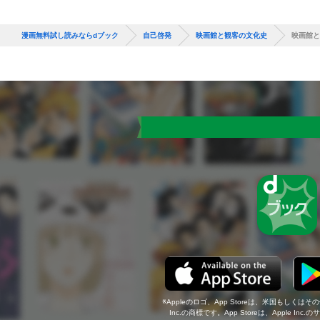
漫画無料試し読みならdブック
自己啓発
映画館と観客の文化史
映画館と
Appleのロゴ、App Storeは、米国もしくはそ
Inc.の商標です。App Storeは、Apple In