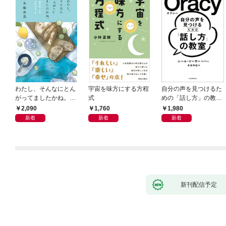
わたし、そんなにとん
宇宙を味方にする方程
自分の声を見つけるた
がってましたかね。
式
めの「話し方」の教
獅子座、Ａ型、丙午は
室 Ｏｒａｃｙ（オラ
2,090
1,760
1,980
めぐる
シー）
新着
新着
新着
新刊配信予定