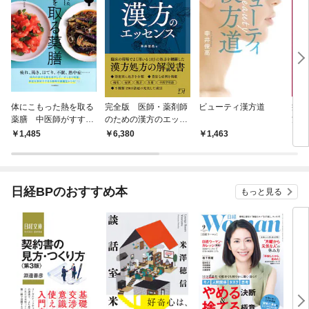
体にこもった熱を取る
完全版 医師・薬剤師
ビューティ漢方道
症状
薬膳 中医師がすすめ
のための漢方のエッセ
方治
る
ンス
1,485
6,380
1,463
1
日経BPのおすすめ本
もっと見る