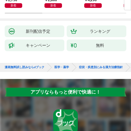
た理由
新着
新着
新着
新刊配信予定
ランキング
キャンペーン
無料
漫画無料試し読みならdブック
医学・薬学
症状・疾患別にみる漢方治療指針
アプリならもっと便利で快適に！