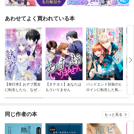
あわせてよく買われている本
【単行本】おデブ悪女
【タテヨミ】あなたは
バッドエンド目前のヒ
結界
に転生したら、なぜか
もういりません
ロインに転生した私、
ラスボス王子様に執着
今世では恋愛するつも
されています
りがチートな兄が離し
てくれません！？@C
OMIC
同じ作者の本
もっと見る