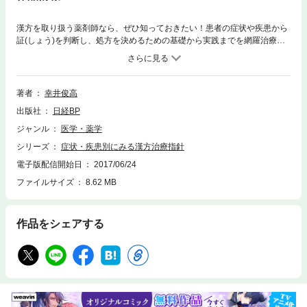
漢方を取り扱う薬剤師なら、ぜひ知っておきたい！患者の症状や疾患から
証(しょう)を判断し、処方を決めるための基礎から実践までを網羅治療を
しているがなかなか良くならない、体の不調が続いている──そのような
患者に対しては、漢方が力を発揮します。漢方の処方は、患者の証(しょ
う)に基づいて決まります。本書では、70種の症状・疾患別に、患者がど
のような体質(証)に当たり、どの漢方薬を処方するとよいのかを、症例を
著者
幸井俊高
交えて詳説します。個々の患者の証を的確に判断し、何を処方すべきかを
出版社
日経BP
わかりやすく導きます。
ジャンル
医学・薬学
シリーズ
症状・疾患別にみる漢方治療指針
電子版配信開始日
2017/06/24
ファイルサイズ
8.62 MB
作品をシェアする