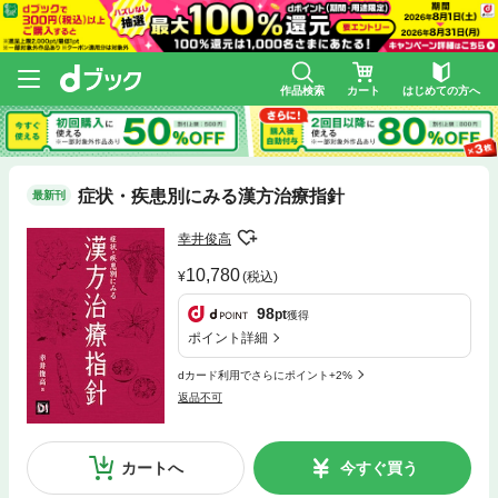
作品検索
カート
はじめての方へ
症状・疾患別にみる漢方治療指針
最新刊
幸井俊高
10,780
(税込)
98
pt
獲得
ポイント詳細
dカード利用でさらにポイント+2%
返品不可
カートへ
今すぐ買う