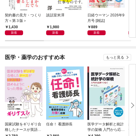
契約書の見方・つくり
談話室米澤
日経ウーマン 2026年9
日経
方＜第３版＞
月号 [雑誌]
ト！
【表
1,430
1,980
889
8
新着
新着
新着
医学・薬学のおすすめ本
もっと見る
国家試験をギリギリ合
任命！ 看護師長
医学データ解析と統計
相手
格したナースが英語論
学の架橋 入門から応用
つ」
文を読めるようになっ
へつなぐ
ン術
2,750
2,860
4,290
2,