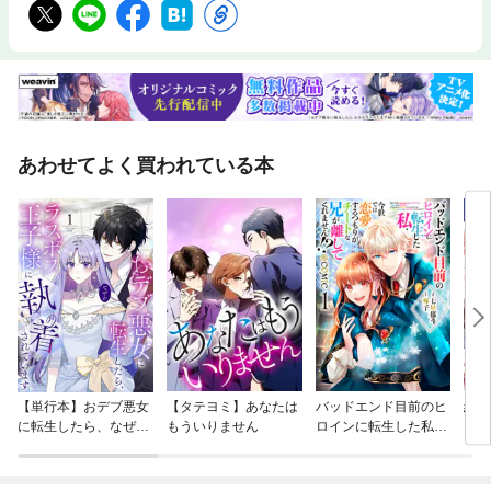
あわせてよく買われている本
【単行本】おデブ悪女
【タテヨミ】あなたは
バッドエンド目前のヒ
結界
に転生したら、なぜか
もういりません
ロインに転生した私、
ラスボス王子様に執着
今世では恋愛するつも
されています
りがチートな兄が離し
てくれません！？@C