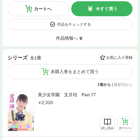
カートへ
今すぐ買う
作品をチェックする
作品情報へ
シリーズ
全1冊
お気に入り登録
未購入巻をまとめて買う
1巻から
|
最新刊から
美少女学園 文月珀 Part.77
2,310
試し読み
カートへ