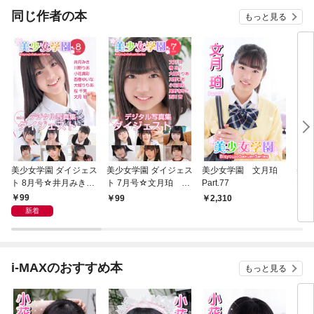
OMIC
同じ作者の本
もっと見る
美少女学園 ダイジェス
美少女学園 ダイジェス
美少女学園 文月珀
美
ト 8月号☆井月みき
ト 7月号☆文月珀 椿
Part.77
Part
川野りあ 小花真彩
みり 大城りりあ 川
99
99
2,310
2,
西巻ゆいな 大城りり
野りあ 小花真彩 尾
新着
あ 桜千晃 文月珀
野寺みさ 西川茜
i-MAXのおすすめ本
もっと見る