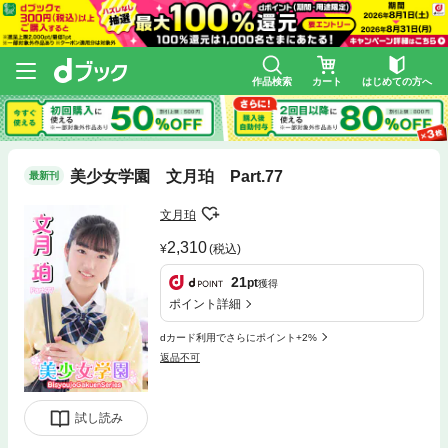
作品検索
カート
はじめての方へ
美少女学園 文月珀 Part.77
最新刊
文月珀
2,310
(税込)
21
pt
獲得
ポイント詳細
dカード利用でさらにポイント+2%
返品不可
試し読み