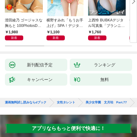
澄田綾乃 ゴージャスな
横野すみれ「もうお手
上西怜 BUBKAデジタ
似鳥
胸もと 100PhotosDX
上げ」SPA！デジタル
ル写真集「ブランニュ
Ｌ
[sabra net e-Book]
写真集
ー・レイ」
ＦＲ
1,980
1,100
1,760
2,
写真
新着
新着
新着
新刊配信予定
ランキング
キャンペーン
無料
漫画無料試し読みならdブック
女性タレント
美少女学園 文月珀 Part.77
アプリならもっと便利で快適に！