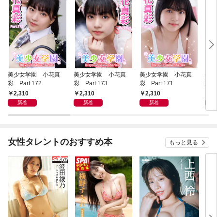
美少女学園 小花真
美少女学園 小花真
美少女学園 小花真
美少
彩 Part.172
彩 Part.173
彩 Part.171
彩 P
2,310
2,310
2,310
2,
新着
新着
新着
女性タレントのおすすめ本
もっと見る