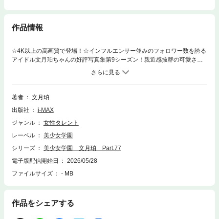
作品情報
☆4K以上の高画質で登場！☆インフルエンサー並みのフォロワー数を誇る
アイドル文月珀ちゃんの好評写真集第9シーズン！親近感抜群の可愛さの
珀ちゃんの眩しい水着姿は超貴重！みんな大好き♡文月珀ちゃんの美しい
姿を美麗画像でお楽しみください！文月珀「美少女学園」シリーズ77弾出
演：文月珀（Fumituki Haku）収録ページ：151（増量）ページ収録衣装：
学生服・白ワンピース・ピンクレオタード・赤ビキニモデル：撮影時の年
著者
文月珀
齢は18歳未満です
出版社
i-MAX
ジャンル
女性タレント
レーベル
美少女学園
シリーズ
美少女学園 文月珀 Part.77
電子版配信開始日
2026/05/28
ファイルサイズ
- MB
作品をシェアする