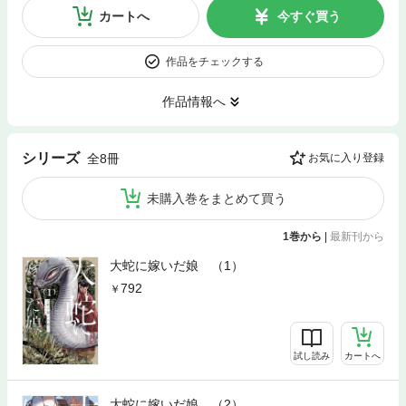
カートへ
今すぐ買う
作品をチェックする
作品情報へ
シリーズ
全8冊
お気に入り登録
未購入巻をまとめて買う
1巻から
|
最新刊から
大蛇に嫁いだ娘 （1）
792
試し読み
カートへ
大蛇に嫁いだ娘 （2）