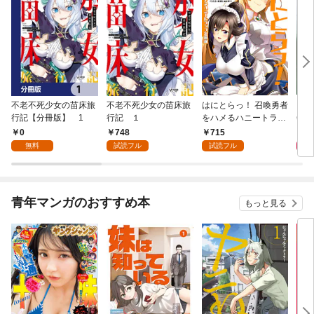
不老不死少女の苗床旅
不老不死少女の苗床旅
はにとらっ！ 召喚勇者
ダ・
行記【分冊版】 1
行記 １
をハメるハニートラッ
年9
プ包囲網 1
0
748
715
9
無料
試読フル
試読フル
青年マンガのおすすめ本
もっと見る