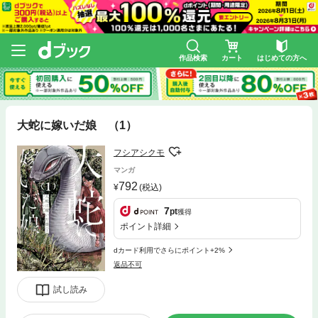
作品検索
カート
はじめての方へ
大蛇に嫁いだ娘 （1）
フシアシクモ
マンガ
792
(税込)
7
pt
獲得
ポイント詳細
dカード利用でさらにポイント+2%
返品不可
試し読み