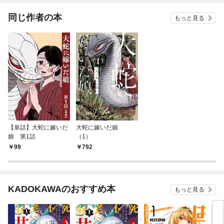
同じ作者の本
もっと見る
【単話】大蛇に嫁いだ
大蛇に嫁いだ娘
娘 第1話
（1）
99
792
KADOKAWAのおすすめ本
もっと見る