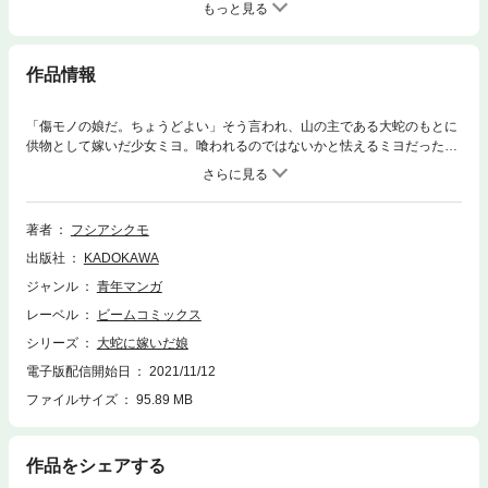
もっと見る
作品情報
「傷モノの娘だ。ちょうどよい」そう言われ、山の主である大蛇のもとに
供物として嫁いだ少女ミヨ。喰われるのではないかと怯えるミヨだった
が、大蛇は夫婦になれたことを喜んでいる様子。しかし、大蛇の愛情表現
は人間のそれとは大きく異なり――異種族ゆえのすれ違いを耽美な筆致で
描く、ピュアな異類婚姻譚。
著者
フシアシクモ
出版社
KADOKAWA
ジャンル
青年マンガ
レーベル
ビームコミックス
シリーズ
大蛇に嫁いだ娘
電子版配信開始日
2021/11/12
ファイルサイズ
95.89 MB
作品をシェアする