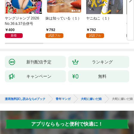
ヤングジャンプ 2026
妹は知っている（１）
ヤニねこ（１）
モー
No.36＆37合併号
6・3
日発
400
792
792
4
新着
試読フル
試読フル
新刊配信予定
ランキング
キャンペーン
無料
漫画無料試し読みならdブック
青年マンガ
大蛇に嫁いだ娘
大蛇に嫁いだ娘
アプリならもっと便利で快適に！