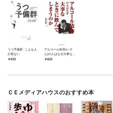
うつ予備群 : こんな人
アルコール依存(いぞ
が危ない
ん)の人はなぜ大事なと
きに飲んでしまうのか
935
825
ＣＥメディアハウスのおすすめ本