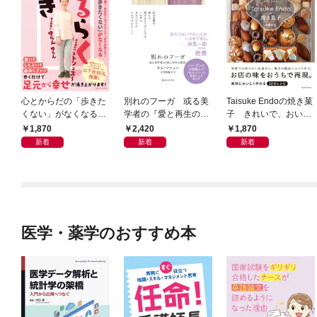
心とからだの「歩きた
別れのフーガ 或る美
Taisuke Endoの焼き菓
くない」がなくなる
学者の『愛と再生の断
子 きれいで、おいし
らせん流 ゆるらく歩
章』
く、ナチュラルに
1,870
2,420
1,870
き
新着
新着
新着
医学・薬学のおすすめ本