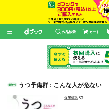
作品検索
カート
うつ予備群 : こんな人が危ない
最新刊
仮屋暢聡