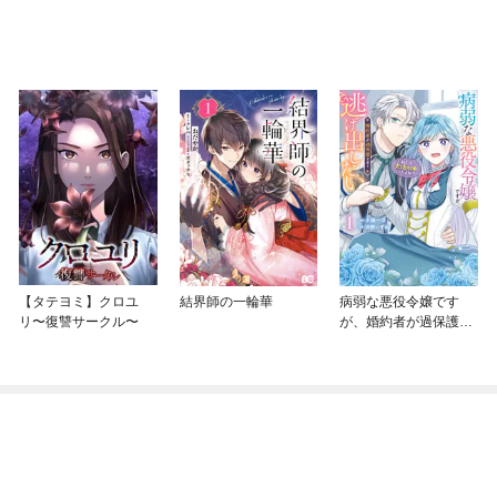
【タテヨミ】クロユ
結界師の一輪華
病弱な悪役令嬢です
リ〜復讐サークル〜
が、婚約者が過保護す
ぎて逃げ出したい(私た
ち犬猿の仲でしたよ
ね！？)