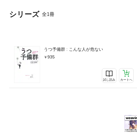
シリーズ
全1冊
うつ予備群 : こんな人が危ない
935
試し読み
カートへ