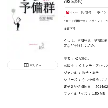
935
(税込)
ポイン
8
pt
獲得
dカード利用でさらにポイント+2
返品不可
うつは、早期発見、早期治療
定などを詳しく紹介。
著者
仮屋暢聡
試し読み
出版社
ＣＥメディアハウ
ジャンル
医学・薬学
シリーズ
うつ予備群 : 
電子版配信開始日
2014/02
ファイルサイズ
1.50 MB