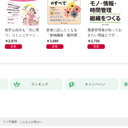
相手も自分も「共に育
患者に話したくなる
看護管理者が知ってお
つ」コミュニケーショ
「食物繊維・腸内環
きたい理論とワザ②
ン術
境」のすべて
人を育てる モノ・情
2,970
3,080
2,750
報・時間管理組織をつ
新着
新着
新着
くる
ランキング
キャンペーン
うつ予備群 : こんな人が危ない