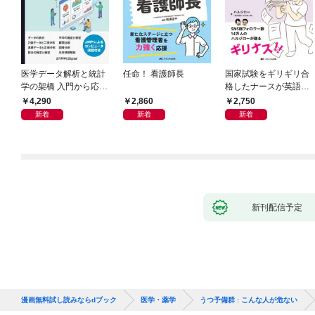
医学データ解析と統計
任命！ 看護師長
国家試験をギリギリ合
学の架橋 入門から応用
格したナースが英語論
へつなぐ
文を読めるようになっ
4,290
2,860
2,750
た理由
新着
新着
新着
新刊配信予定
漫画無料試し読みならdブック
医学・薬学
うつ予備群 : こんな人が危ない