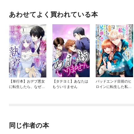
あわせてよく買われている本
【単行本】おデブ悪女
【タテヨミ】あなたは
バッドエンド目前のヒ
に転生したら、なぜか
もういりません
ロインに転生した私、
ラスボス王子様に執着
今世では恋愛するつも
されています
りがチートな兄が離し
てくれません！？@C
OMIC
同じ作者の本