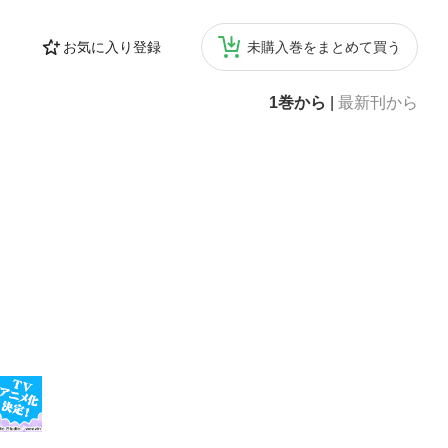
お気に入り登録
未購入巻をまとめて買う
1巻から
|
最新刊から