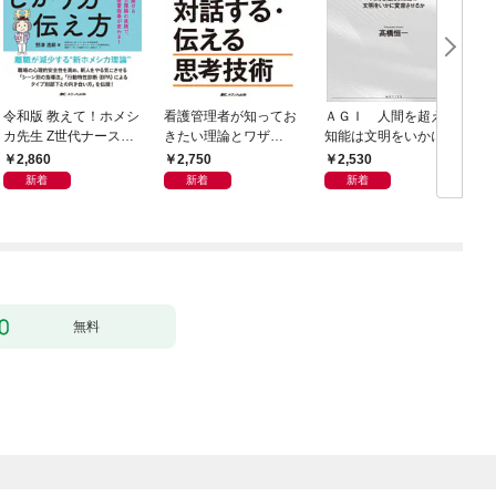
令和版 教えて！ホメシ
看護管理者が知ってお
ＡＧＩ 人間を超える
カ先生 Z世代ナースの
きたい理論とワザ①
知能は文明をいかに変
ほめ方・しかり方・伝
調整する 対話する・伝
容させるか
2,860
2,750
2,530
え方
える 思考技術
新着
新着
新着
無料