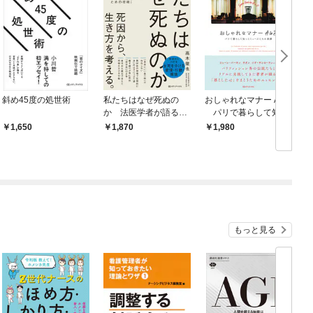
斜め45度の処世術
私たちはなぜ死ぬの
おしゃれなマナー AtoZ
か 法医学者が語る
パリで暮らして知っ
「永く、よく生きるた
たミューズたちの素顔
1,650
1,870
1,980
めの技術」
もっと見る