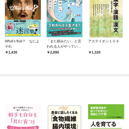
What’s that？ なによ
「また頼みたい」と言
アステイオン１０４
それ
われる人がやっている
こと
1,430
2,090
1,320