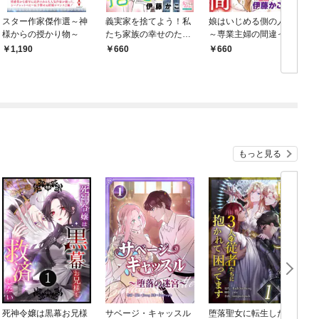
スター作家傑作選～神
義実家を捨てよう！私
娘はいじめる側の人間
様からの授かり物～
たち家族の幸せのため
～専業主婦の間違った
に
子育て～
1,190
660
660
もっと見る
死神令嬢は黒幕お兄様
サベージ・キャッスル
堕落聖女に転生した