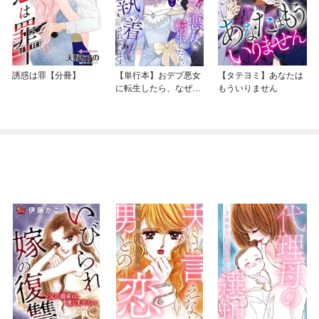
誘惑は罪【分冊】
【単行本】おデブ悪女
【タテヨミ】あなたは
に転生したら、なぜか
もういりません
ラスボス王子様に執着
されています