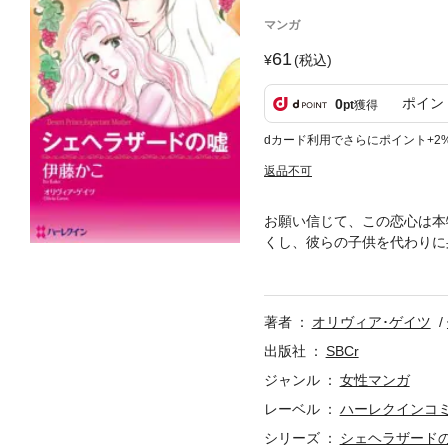
マンガ
61
(税込)
ポイン
0
pt
獲得
dカード利用でさらにポイント+2
返品不可
お願い信じて、この恋心は本
くし、彼らの子供を代わりに
義兄の祖国で魅力的な男性フ
ダリヤの王位継承者だった義
う思うかしら…。
著者
オリヴィア･ゲイツ
出版社
SBCr
ジャンル
女性マンガ
レーベル
ハーレクインコ
シリーズ
シェヘラザード