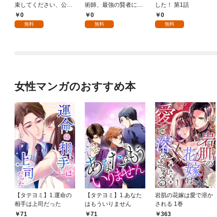
束してください、公爵
術師、最強の賢者にな
した！ 第1話
様 1話
る～不人気の支援魔術
0
0
0
師は給料泥棒だと魔術
無料
無料
無料
大学をクビになった
が、出世した元教え子
たちのおかげで何も困
らない件～ 第1話
女性マンガのおすすめ本
【タテヨミ】1.運命の
【タテヨミ】1.あなた
岩肌の花嫁は愛で溶か
相手は上司だった
はもういりません
される 1巻
71
71
363