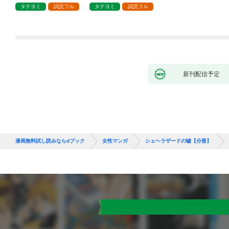
タテヨミ
試読フル
タテヨミ
試読フル
新刊配信予定
漫画無料試し読みならdブック
女性マンガ
シェヘラザードの嘘【分冊】