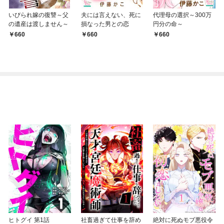
いびられ嫁の復讐～父
夫には言えない、死に
代理母の選択～300万
の遺産は渡しません～
損なった男との恋
円分の命～
660
660
660
ヒトグイ 第1話
社畜過ぎて仕事を辞め
絶対に死ぬモブ悪役令