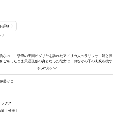
ト詳細
%
物なの――砂漠の王国ビダリヤを訪れたアメリカ人のラリッサ。姉と義
身ごもったまま天涯孤独の身となった彼女は、おなかの子の肉親を捜す
ァレスと出会う。ふたりはひと目で惹かれあうが、なんと彼はこの国の
兄の弟だったのだ！ ――兄の子供を身ごもって自分の前に現れた私を
伊藤かこ
ミックス
の嘘【分冊】