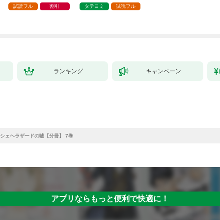
試読フル
割引
タテヨミ
試読フル
ランキング
キャンペーン
シェヘラザードの嘘【分冊】 7巻
アプリならもっと便利で快適に！