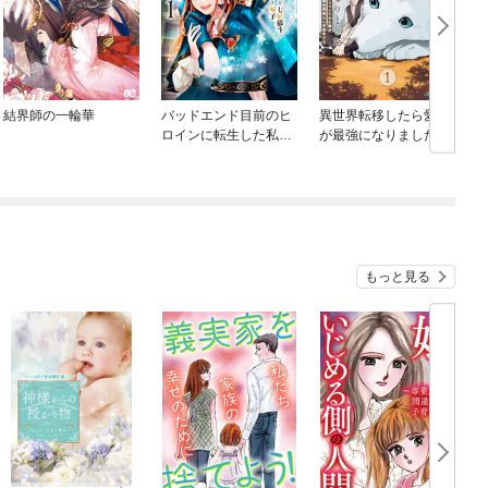
結界師の一輪華
バッドエンド目前のヒ
異世界転移したら愛犬
ロインに転生した私、
が最強になりました ～
今世では恋愛するつも
シルバーフェンリルと
りがチートな兄が離し
俺が異世界暮らしを始
てくれません！？@C
めたら～ THE COMIC
OMIC
もっと見る