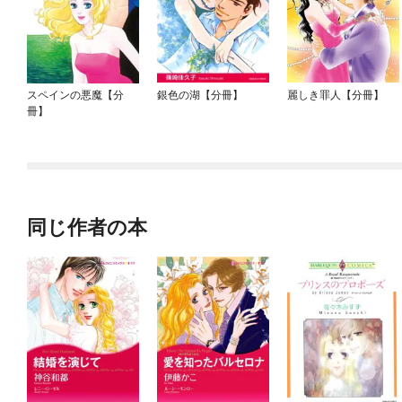
スペインの悪魔【分
銀色の湖【分冊】
麗しき罪人【分冊】
冊】
同じ作者の本