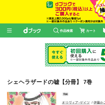
作品検索
カート
シェヘラザードの嘘【分冊】 7巻
完結
オリヴィア･ゲイツ
伊藤か