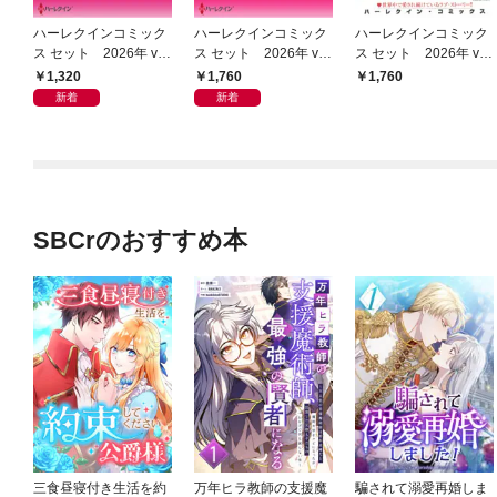
ハーレクインコミック
ハーレクインコミック
ハーレクインコミック
ス セット 2026年 vo
ス セット 2026年 vo
ス セット 2026年 vo
l.1021
l.1067
l.929
1,320
1,760
1,760
新着
新着
SBCrのおすすめ本
三食昼寝付き生活を約
万年ヒラ教師の支援魔
騙されて溺愛再婚しま