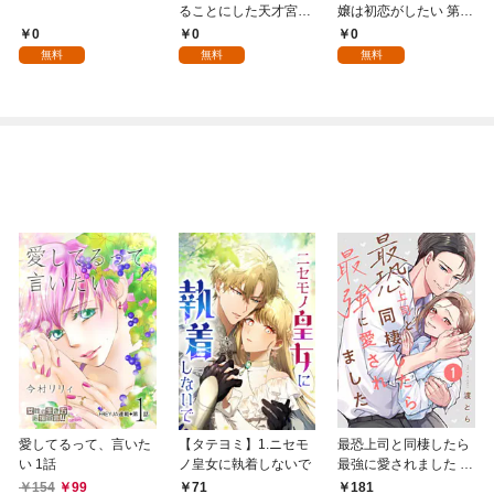
ることにした天才宮廷
嬢は初恋がしたい 第1
魔術師～辺境の地でス
話
0
0
0
ローライフを夢見る
無料
無料
無料
が、不届き者を倒して
いたら『最果ての魔
女』と呼ばれるように
なる～ 第1話
愛してるって、言いた
【タテヨミ】1.ニセモ
最恐上司と同棲したら
い 1話
ノ皇女に執着しないで
最強に愛されました 1
巻
154
99
71
181