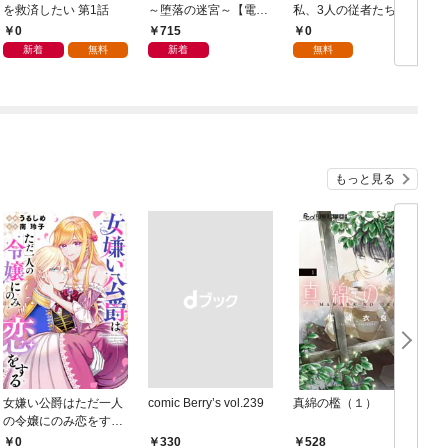
を救済したい 第1話
～堕落の迷宮～【電子
私、3人の従者たちに
単行本版】 第1巻
抱かれて困ってます 第
0
715
0
1話
新着
無料
新着
無料
もっと見る
女嫌い公爵はただ一人
comic Berry’s vol.239
真綿の檻（１）
の令嬢にのみ恋をする
（分冊版）第１話
0
￥330
528