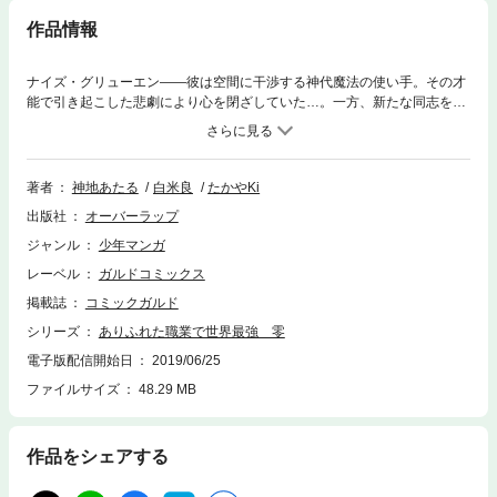
作品情報
ナイズ・グリューエン――彼は空間に干渉する神代魔法の使い手。その才
能で引き起こした悲劇により心を閉ざしていた…。一方、新たな同志を探
すため旅を始めたオスカーとミレディは“砂漠の妖精”の噂を頼りに赤の砂
漠へと訪れ――そして“彼”と出逢う。「自分は大罪人だ…」神代魔法――
それは、強大すぎる力が故に大いなる希望も、大いなる絶望も生み出
す。“最強”の意味を探し求める物語、第三幕。
著者
神地あたる
白米良
たかやKi
出版社
オーバーラップ
ジャンル
少年マンガ
レーベル
ガルドコミックス
掲載誌
コミックガルド
シリーズ
ありふれた職業で世界最強 零
電子版配信開始日
2019/06/25
ファイルサイズ
48.29 MB
作品をシェアする