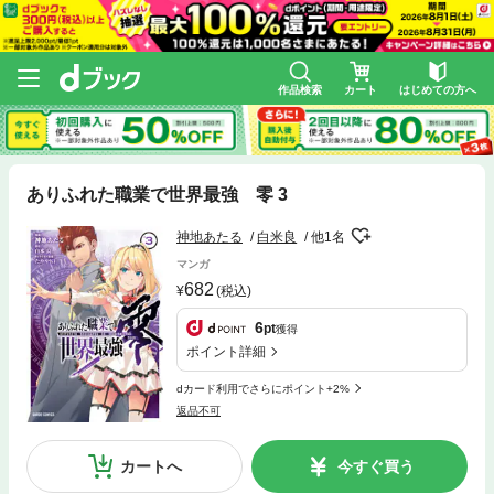
作品検索
カート
はじめての方へ
ありふれた職業で世界最強 零 3
神地あたる
白米良
他1名
マンガ
682
(税込)
6
pt
獲得
ポイント詳細
dカード利用でさらにポイント+2%
返品不可
カートへ
今すぐ買う