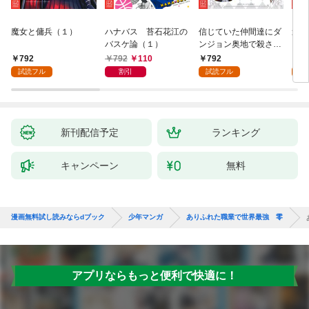
魔女と傭兵（１）
ハナバス 苔石花江の
信じていた仲間達にダ
追放
バスケ論（１）
ンジョン奥地で殺され
『自
かけたがギフト『無限
領地
792
792
110
792
7
ガチャ』でレベル９９
強の
試読フル
割引
試読フル
試
９９の仲間達を手に入
～最
れて元パーティーメン
で始
バーと世界に復讐＆
拓ス
『ざまぁ！』します！
（１
（１）
新刊配信予定
ランキング
キャンペーン
無料
漫画無料試し読みならdブック
少年マンガ
ありふれた職業で世界最強 零
アプリならもっと便利で快適に！