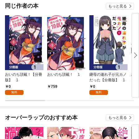
同じ作者の本
もっと見る
おいのち頂戴！【分冊
おいのち頂戴！ １
継母の連れ子が元カノ
継母
版】 1
だった【分冊版】 1
だっ
0
0
759
7
無料
無料
オーバーラップのおすすめ本
もっと見る