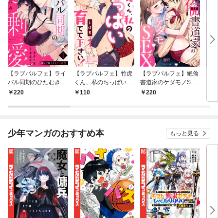
【ラブパルフェ】ライ
【ラブパルフェ】竹虎
【ラブパルフェ】絶倫
【ラ
バル同期のひたむき過
くん、私のちっぱい育
書道家のケダモノSEX
り慶
剰愛～深々と咥える重
てて下さい！ 1
～雇い主が朝まで離し
愛沼
220
110
220
2
たい欲情 1
てくれません 1
絶頂
少年マンガのおすすめ本
もっと見る