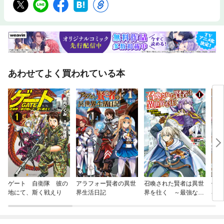
あわせてよく買われている本
ゲート 自衛隊 彼の
アラフォー賢者の異世
召喚された賢者は異世
便利
地にて、斯く戦えり
界生活日記
界を往く ～最強なの
界に
は不要在庫のアイテム
でした～