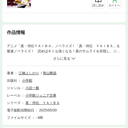
試し読み
カートへ
作品情報
アニメ「真・侍伝ＹＡＩＢＡ」ノベライズ！「真・侍伝 ＹＡＩＢＡ」を
最速ノベライズ！ 読めばキミも強くなる！真のサムライを目指し、ジャ
ングルで修行に励んでいた鉄 刃。ひょんなことから日本に戻り、鬼丸
猛と出会う。この運命的な出会いにより……古来から天地を揺るがしてき
た魔剣が再び目覚め、真の物語が始まる！！※対象年齢：中学年から※この
作品はカラーが含まれます。
著者
江橋よしのり
青山剛昌
出版社
小学館
ジャンル
小説一般
レーベル
小学館ジュニア文庫
シリーズ
真・侍伝 ＹＡＩＢＡ
電子版配信開始日
2025/05/30
ファイルサイズ
- MB