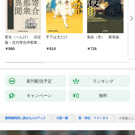
変化（へんげ） 決定
手下は犬だけ
鬼役（壱） 新装版
南町
版～交代寄合伊那衆異
舟の
聞（1）～
880
814
726
9
新刊配信予定
ランキング
キャンペーン
無料
漫画無料試し読みならdブック
小説一般
真・侍伝 ＹＡＩＢＡ
小学館ジュ