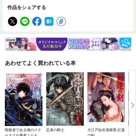
作品をシェアする
あわせてよく買われている本
暗殺者である俺のステ
忍者の騎士
大江戸始末屋稼業 紅蓮
大江
ータスが勇者よりも明
の剣
の剣