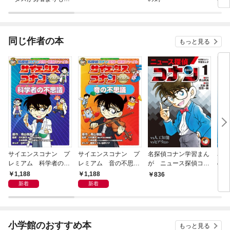
らかに強いのだが
同じ作者の本
もっと見る
サイエンスコナン プ
サイエンスコナン プ
名探偵コナン学習まん
名探
レミアム 科学者の不
レミアム 音の不思
が ニュース探偵コナ
の科
思議 ～名探偵コナン
議 ～名探偵コナン実
ン１～人工知能ｖｓコ
1,188
1,188
836
8
実験・観察ファイル～
験・観察ファイル～
ナン～
新着
新着
小学館のおすすめ本
もっと見る