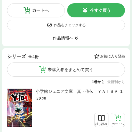
カートへ
今すぐ買う
作品をチェックする
作品情報へ
シリーズ
全4冊
お気に入り登録
未購入巻をまとめて買う
1巻から
|
最新刊から
小学館ジュニア文庫 真・侍伝 ＹＡＩＢＡ １
825
試し読み
カートへ