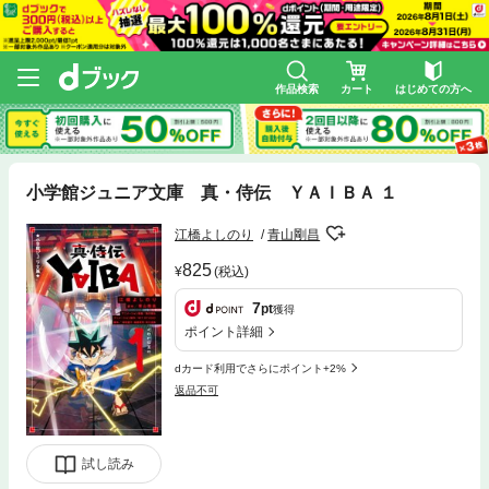
作品検索
カート
はじめての方へ
小学館ジュニア文庫 真・侍伝 ＹＡＩＢＡ １
江橋よしのり
青山剛昌
825
(税込)
7
pt
獲得
ポイント詳細
dカード利用でさらにポイント+2%
返品不可
試し読み