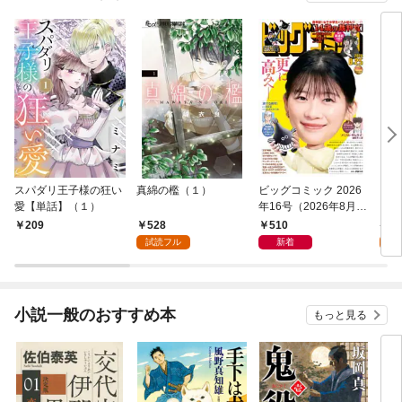
スパダリ王子様の狂い
真綿の檻（１）
ビッグコミック 2026
こん
愛【単話】（１）
年16号（2026年8月7
（１
日発売）
528
510
5
209
試読フル
新着
試
小説一般のおすすめ本
もっと見る