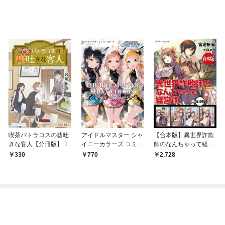
喫茶バトラコスの嘘吐
アイドルマスター シャ
【合本版】異世界詐欺
きな客人【分冊版】 1
イニーカラーズ コミッ
師のなんちゃって経営
クアンソロジー
術 全4巻
330
770
2,728