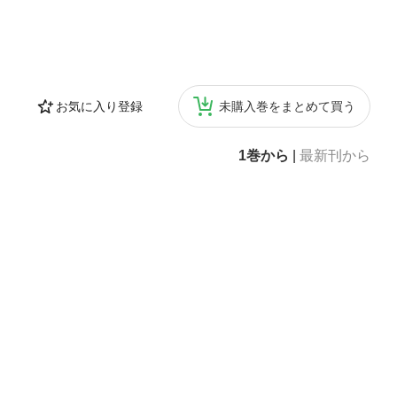
お気に入り登録
未購入巻をまとめて買う
1巻から
|
最新刊から