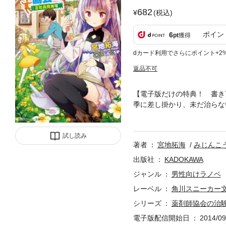
682
(税込)
ポイン
6
pt
獲得
dカード利用でさらにポイント+2
返品不可
【電子版だけの特典！ 書き
季に差し掛かり、未だ治らな
カル・ギルドが調査に訪れ、
試し読み
著者
宮地拓海
みじんこ
出版社
KADOKAWA
ジャンル
男性向けラノベ
レーベル
角川スニーカー
シリーズ
薬剤師協会の治
電子版配信開始日
2014/09