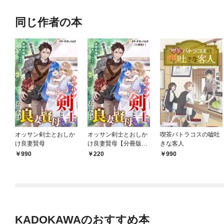
バーと世界に復讐＆
『ざまぁ！』します！
同じ作者の本
オッサン剣士とおしか
オッサン剣士とおしか
喫茶バトラコスの嘘吐
け良妻賢母
け良妻賢母【分冊版】
きな客人
1
990
220
990
KADOKAWAのおすすめ本