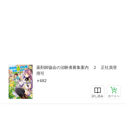
薬剤師協会の治験者募集案内 ２ 正社員登
用可
682
試し読み
カートへ