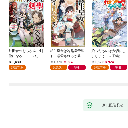
片田舎のおっさん、剣
転生皇女は冷酷皇帝陛
拾ったものは大切にし
聖になる 1 ～ただ
下に溺愛されるが夢は
ましょう ～子狼に気
の田舎の剣術師範だっ
冒険者です！
に入られた男の転移物
1,430
1,320
924
1,320
924
たのに、大成した弟子
語～
試読フル
試読フル
割引
試読フル
割引
たちが俺を放ってくれ
ない件～
新刊配信予定