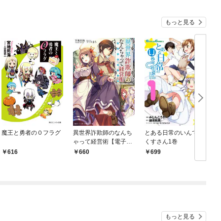
もっと見る
魔王と勇者の０フラグ
異世界詐欺師のなんち
とある日常のいんでっ
ゃって経営術【電子特
くすさん1巻
別版】
616
660
699
もっと見る