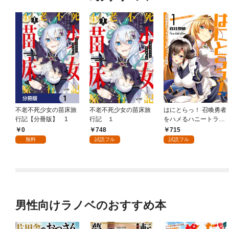
不老不死少女の苗床旅
不老不死少女の苗床旅
はにとらっ！ 召喚勇者
行記【分冊版】 1
行記 １
をハメるハニートラッ
プ包囲網 1
0
748
715
無料
試読フル
試読フル
男性向けラノベのおすすめ本