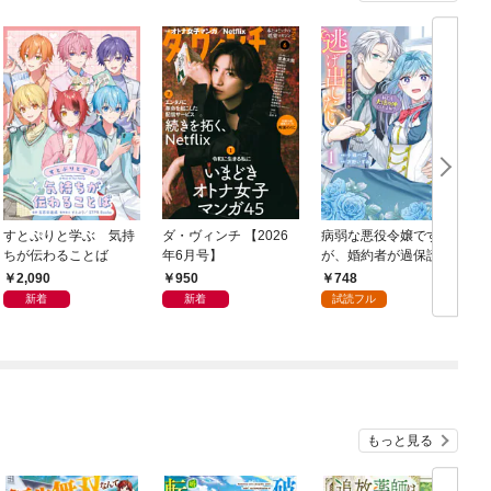
すとぷりと学ぶ 気持
ダ・ヴィンチ 【2026
病弱な悪役令嬢です
ちが伝わることば
年6月号】
が、婚約者が過保護す
ぎて逃げ出したい(私た
2,090
950
748
ち犬猿の仲でしたよ
新着
新着
試読フル
ね！？) 1
もっと見る