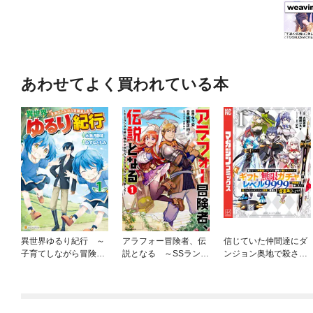
あわせてよく買われている本
異世界ゆるり紀行 ～
アラフォー冒険者、伝
信じていた仲間達にダ
子育てしながら冒険者
説となる ～SSランク
ンジョン奥地で殺され
します～
の娘に強化されたらSS
かけたがギフト『無限
Sランクになりました
ガチャ』でレベル９９
～
９９の仲間達を手に入
れて元パーティーメン