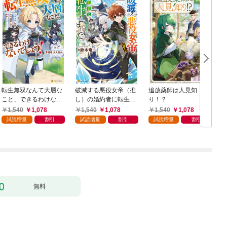
転生無双なんて大層な
破滅する悪役女帝（推
追放薬師は人見知
こと、できるわけない
し）の婚約者に転生し
り！？
でしょう！ 公爵令息
ました。
1,540
1,078
1,540
1,078
1,540
1,078
が家族、友達、精霊と
試読増量
割引
試読増量
割引
試読増量
割引
送る仲良しスローライ
フ
無料