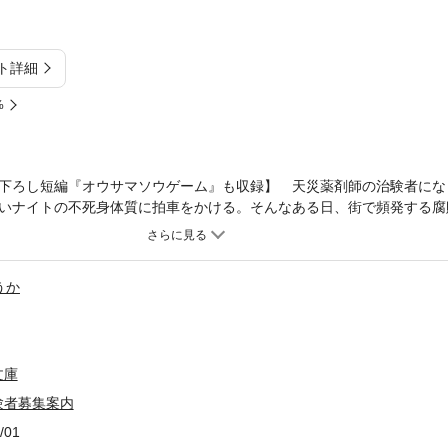
ト詳細
%
下ろし短編『オウサマソウゲーム』も収録】 天災薬剤師の治験者にな
いナイトの不死身体質に拍車をかける。そんなある日、街で頻発する腐
薬剤師協会は閉鎖の危機に陥り!?
うか
文庫
験者募集案内
/01