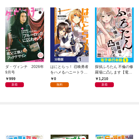
ダ・ヴィンチ 2026年
はにとらっ！ 召喚勇者
探偵ふろたん 不倫の修
9月号
をハメるハニートラッ
羅場に凸します【電子
プ包囲網【分冊版】
単行本版】1
999
0
1,210
1
新着
無料
新着