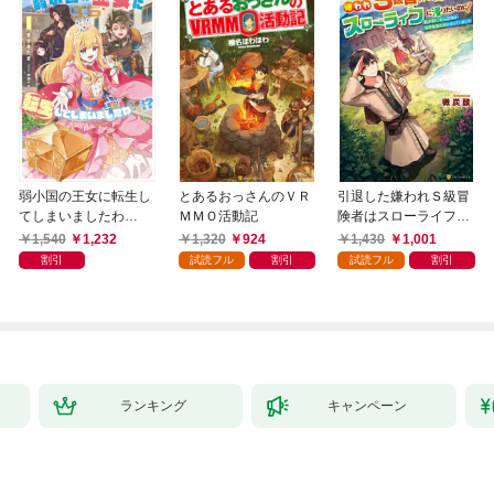
弱小国の王女に転生し
とあるおっさんのＶＲ
引退した嫌われＳ級冒
てしまいましたわ
ＭＭＯ活動記
険者はスローライフに
～！？ 1巻
浸りたいのに！ 気が
1,540
1,232
1,320
924
1,430
1,001
付いたら辺境が世界最
割引
試読フル
割引
試読フル
割引
強の村になっていまし
た
ランキング
キャンペーン