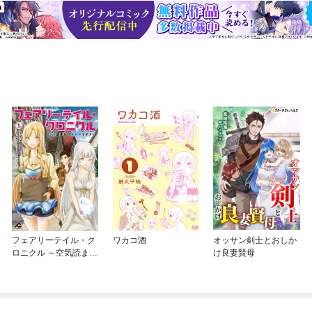
フェアリーテイル・ク
ワカコ酒
オッサン剣士とおしか
ロニクル ～空気読まな
け良妻賢母
い異世界ライフ～