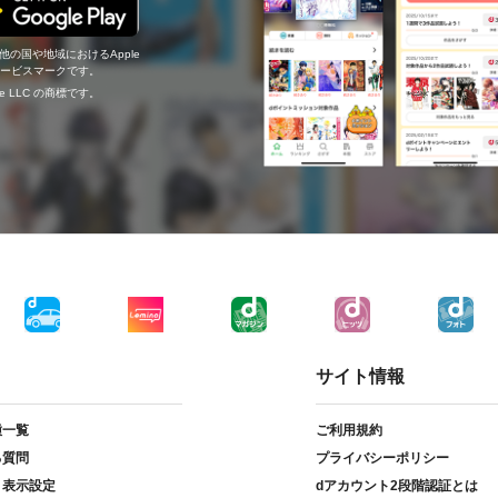
の他の国や地域におけるApple
c.のサービスマークです。
ogle LLC の商標です。
サイト情報
種一覧
ご利用規約
る質問
プライバシーポリシー
ト表示設定
dアカウント2段階認証とは