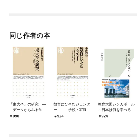
ラスボス王子様に執着
されています
同じ作者の本
「東大卒」の研究 ―
教育にひそむジェンダ
教育大国シンガポール
―データからみる学歴
ー ――学校・家庭・
～日本は何を学べるか
エリート
メディアが「らしさ」
～
990
924
924
を強いる