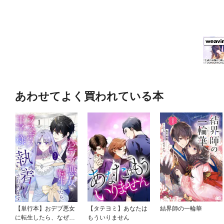
あわせてよく買われている本
【単行本】おデブ悪女
【タテヨミ】あなたは
結界師の一輪華
に転生したら、なぜか
もういりません