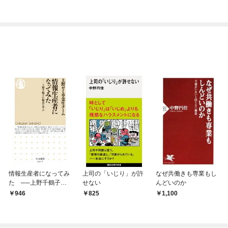
今世では恋愛するつも
シルバーフェンリルと
りがチートな兄が離し
俺が異世界暮らしを始
てくれません！？@C
めたら～ THE COMIC
OMIC
情報生産者になってみ
上司の「いじり」が許
なぜ共働きも専業もし
た ──上野千鶴子に
せない
んどいのか
極意を学ぶ
946
825
1,100