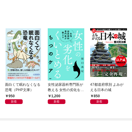
面白くて眠れなくなる
女性泌尿器科専門医が
47都道府県別 よみが
恐竜（PHP文庫）
教える 女性の劣化をく
える日本の城
いとめる ちつのケア
950
1,200
850
新着
新着
新着