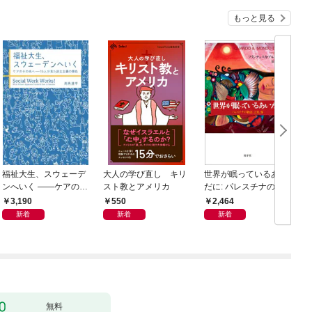
もっと見る
福祉大生、スウェーデ
大人の学び直し キリ
世界が眠っているあい
ンへいく ――ケアのそ
スト教とアメリカ
だに: パレスチナの物
の先へ――15人が見た
語、言葉、傷
3,190
550
2,464
民主主義の景色――
新着
新着
新着
無料