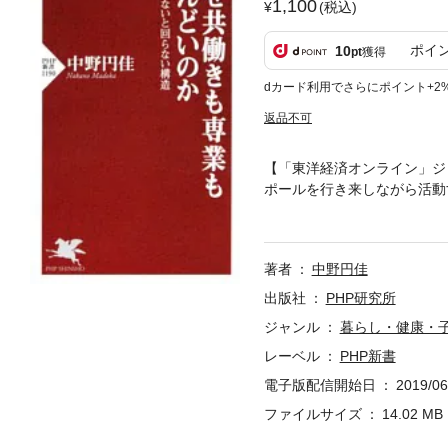
1,100
(税込)
ポイ
10
pt
獲得
dカード利用でさらにポイント+2
返品不可
【「東洋経済オンライン」ジ
ポールを行き来しながら活動
ぱいいっぱいの共働き家庭 
と滅私奉公的働き方を課され
いと回らない構造」が生み出
著者
中野円佳
た「日本のサラリーマンの働
制度は、会社だけではない。
出版社
PHP研究所
なところに偏在し、それぞれ
ジャンル
暮らし・健康・
聞こえるのは、この構造が放
レーベル
PHP新書
改革、多様化する働き方は、
とき、その変化の兆しを探る
電子版配信開始日
2019/06
加筆のうえ、書籍化されたも
ファイルサイズ
14.02 MB