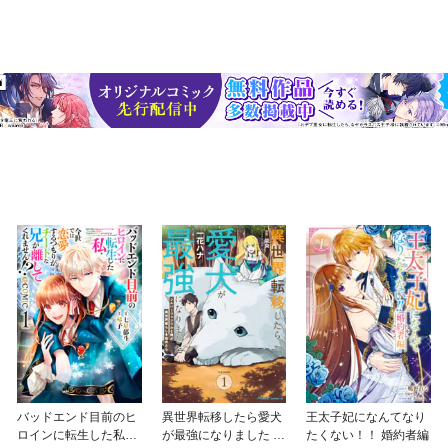
バッドエンド目前のヒ
異世界転移したら愛犬
王太子妃になんてなり
ロインに転生した私、
が最強になりました ～
たくない！！ 婚約者編