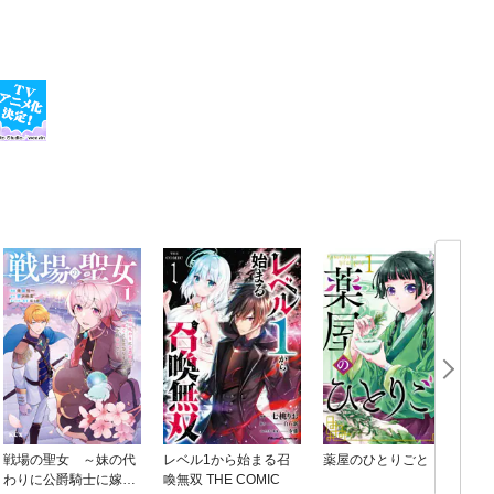
戦場の聖女 ～妹の代
レベル1から始まる召
薬屋のひとりごと
わりに公爵騎士に嫁ぐ
喚無双 THE COMIC