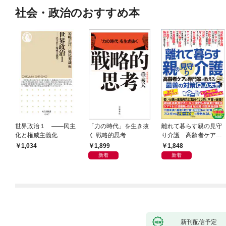
社会・政治のおすすめ本
世界政治１ ――民主
「力の時代」を生き抜
離れて暮らす親の見守
化と権威主義化
く 戦略的思考
り介護 高齢者ケアの
専門家が教える最善の
1,899
1,848
1,034
対策Q＆A大全
新着
新着
新刊配信予定