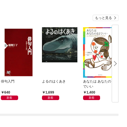
もっと見る
俳句入門
よるのはくあき
あなたは あなたのまま
でいい
640
1,699
1,400
新着
新着
新着