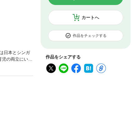
カートへ
作品をチェックする
は日本とシンガ
作品をシェアする
育児の両立にいっ
主プレッシャー」
の「主婦がいな
制度で回してき
専業主婦前提の
題は社会の様々
ガンがむなしく
ノミーや働き方
い構造」を読み
た好評連載に大幅