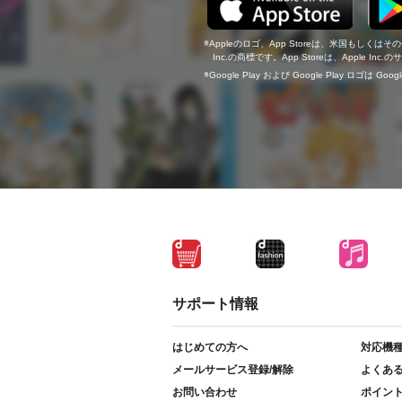
Appleのロゴ、App Storeは、米国もしくはそ
Inc.の商標です。App Storeは、Apple In
Google Play および Google Play ロゴは Go
サポート情報
はじめての方へ
対応機
メールサービス登録/解除
よくあ
お問い合わせ
ポイン