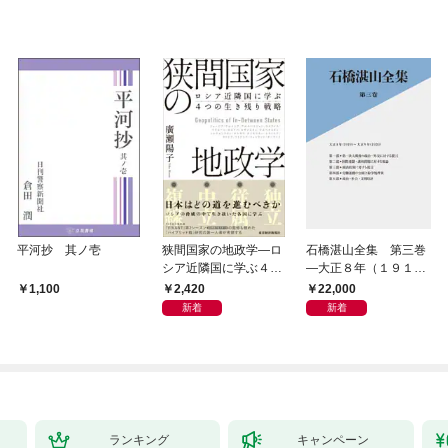
平河抄 其ノ壱
狭間国家の地政学―ロ
石橋湛山全集 第三巻
シア近隣国に学ぶ４つ
―大正８年（１９１
の生き残り戦略
９）－大正９年（１９
2,420
22,000
1,100
２０）
新着
新着
ランキング
キャンペーン