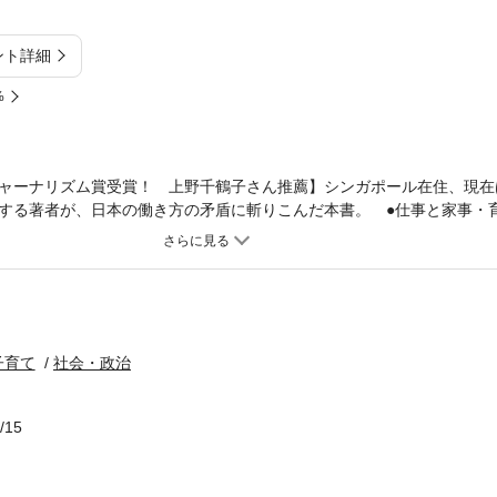
ント詳細
%
ャーナリズム賞受賞！ 上野千鶴子さん推薦】シンガポール在住、現在
する著者が、日本の働き方の矛盾に斬りこんだ本書。 ●仕事と家事・
●家事・育児の責任を一手に背負い、逃げ場のない専業主婦 ●「稼ぎ
た男性 こうした「共働きも専業もしんどい」状況は、じつは日本社会
していた。長時間労働や無制限な転勤など、終身雇用・年功序列という
き方」。これらの制度は、主婦の妻が夫を支える前提で作られている。
丁寧すぎる家事、保育を含む教育への予算の低さ、学校の仕組み……問
が絡み合って循環構造を作っている。「女性が輝く社会」というスロー
子育て
社会・政治
置されたまま、女性に「働け、輝け」と要請しているから。ギグ・エコ
循環構造を変える契機になり得るのか。日本の「主婦がいないと回らな
。「東洋経済オンラインアワード2018」でジャーナリズム賞を受賞し
/15
のの電子版。