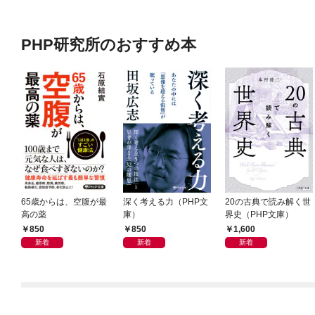
PHP研究所のおすすめ本
65歳からは、空腹が最
深く考える力（PHP文
20の古典で読み解く世
高の薬
庫）
界史（PHP文庫）
850
850
1,600
新着
新着
新着