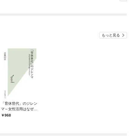
ことになりましたが、
今は幸せです～
もっと見る
「育休世代」のジレン
マ～女性活用はなぜ失
敗するのか？～
968