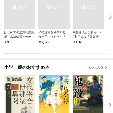
はじめての漢方相談薬
犬の性格を科学する
為替介入とは何か 20
大江
局 水草体質とサボテ
遺伝子でひもとく「最
0兆円規模「外為特
学と
ン体質
良の友」の進化
会」が生まれた謎
から
￥990
￥1,375
￥1,320
￥1,
小説一般のおすすめ本
もっと見る