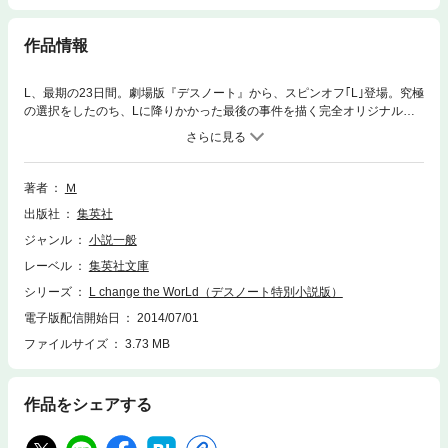
作品情報
L、最期の23日間。劇場版『デスノート』から、スピンオフ｢L｣登場。究極
の選択をしたのち、Lに降りかかった最後の事件を描く完全オリジナルス
トーリー。映画原案に参加した謎の人気作家Mが小説版を書き下ろし。ス
クリーンでは見られないLの言葉、Lの想いがここに。大人気コミック『D
EATH NOTE』のアナザーストーリー。
著者
Ｍ
出版社
集英社
ジャンル
小説一般
レーベル
集英社文庫
シリーズ
L change the WorLd（デスノート特別小説版）
電子版配信開始日
2014/07/01
ファイルサイズ
3.73 MB
作品をシェアする