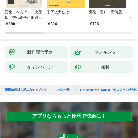
変化（へんげ） 決定
手下は犬だけ
鬼役（壱） 新装版
南町
版～交代寄合伊那衆異
舟の
聞（1）～
880
814
726
9
新刊配信予定
ランキング
キャンペーン
無料
漫画無料試し読みならdブック
小説一般
L change the WorLd（デスノート特
アプリならもっと便利で快適に！