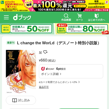
作品検索
カート
はじめての方へ
L change the WorLd（デスノート特別小説版）
最新刊
Ｍ
660
(税込)
6
pt
獲得
ポイント詳細
dカード利用でさらにポイント+2%
返品不可
試し読み