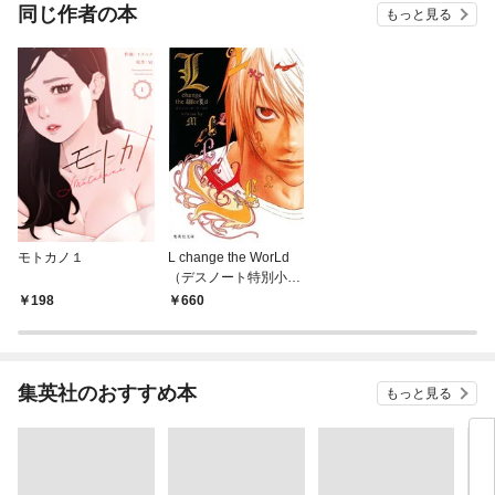
同じ作者の本
もっと見る
モトカノ１
L change the WorLd
（デスノート特別小説
版）
198
660
集英社のおすすめ本
もっと見る