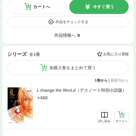
カートへ
今すぐ買う
作品をチェックする
作品情報へ
シリーズ
全1冊
お気に入り登録
未購入巻をまとめて買う
1巻から
|
最新刊から
L change the WorLd（デスノート特別小説版）
660
試し読み
カートへ