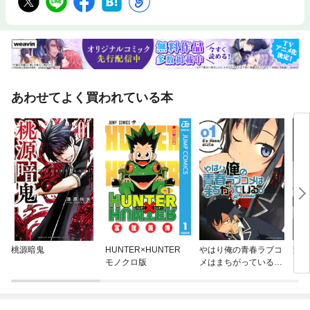
あわせてよく買われている本
桃源暗鬼
HUNTER×HUNTER
やはり俺の青春ラブコ
変な
モノクロ版
メはまちがっている。
＠comic