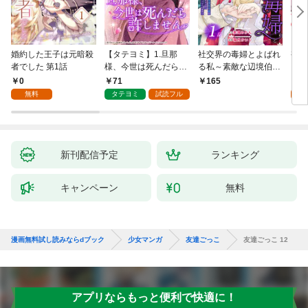
婚約した王子は元暗殺
【タテヨミ】1.旦那
社交界の毒婦とよばれ
視線
者でした 第1話
様、今世は死んだら許
る私～素敵な辺境伯令
る 1
しません
息に腕を折られたの
0
71
1
165
で、責任とってもらい
無料
タテヨミ
試読フル
試
ます～［ばら売り］
第1話
新刊配信予定
ランキング
キャンペーン
無料
漫画無料試し読みならdブック
少女マンガ
友達ごっこ
友達ごっこ 12
アプリならもっと便利で快適に！