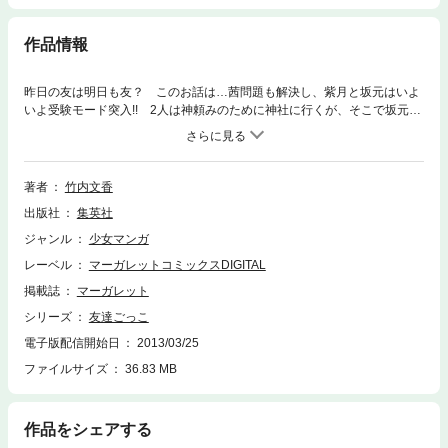
作品情報
昨日の友は明日も友？ このお話は…茜問題も解決し、紫月と坂元はいよ
いよ受験モード突入!! 2人は神頼みのために神社に行くが、そこで坂元が
紫月に告白して…!! 受験の、恋愛の行方は!? 堂々の完結巻!!
著者
竹内文香
出版社
集英社
ジャンル
少女マンガ
レーベル
マーガレットコミックスDIGITAL
掲載誌
マーガレット
シリーズ
友達ごっこ
電子版配信開始日
2013/03/25
ファイルサイズ
36.83 MB
作品をシェアする