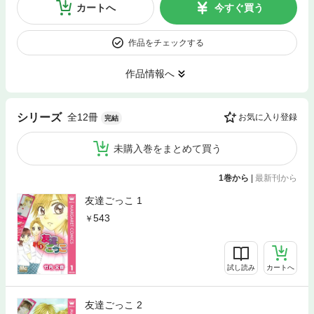
カートへ
今すぐ買う
作品をチェックする
作品情報へ
全12冊
シリーズ
お気に入り登録
完結
未購入巻をまとめて買う
1巻から
|
最新刊から
友達ごっこ 1
543
試し読み
カートへ
友達ごっこ 2