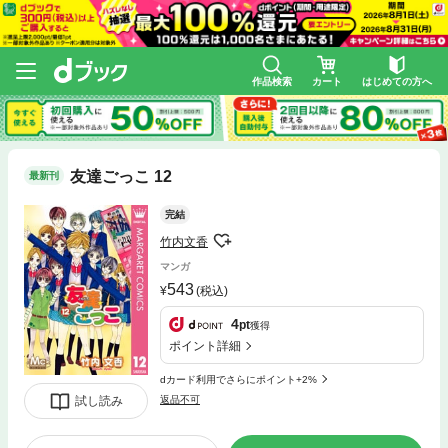
作品検索
カート
はじめての方へ
友達ごっこ 12
最新刊
完結
竹内文香
マンガ
543
(税込)
4
pt
獲得
ポイント詳細
dカード利用でさらにポイント+2%
試し読み
返品不可