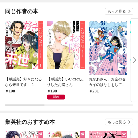
同じ作者の本
もっと見る
【単話売】好きになる
【単話売】いいコのふ
おかあさん、お空のセ
さす
なら来世です！ 1
りしたお隣さん
カイのはなしをしてあ
くん
げる！ 胎内記憶ガー
198
198
231
5
ルの日常【分冊版】
新着
（1）
集英社のおすすめ本
もっと見る