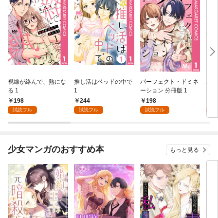
視線が絡んで、熱にな
推し活はベッドの中で
パーフェクト・ドミネ
ふし
る 1
1
ーション 分冊版 1
言っ
198
244
198
2
試読フル
試読フル
試読フル
試
少女マンガのおすすめ本
もっと見る