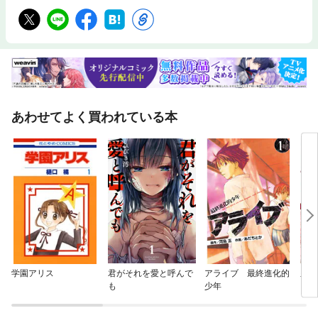
あわせてよく買われている本
学園アリス
君がそれを愛と呼んで
アライブ 最終進化的
皇帝
も
少年