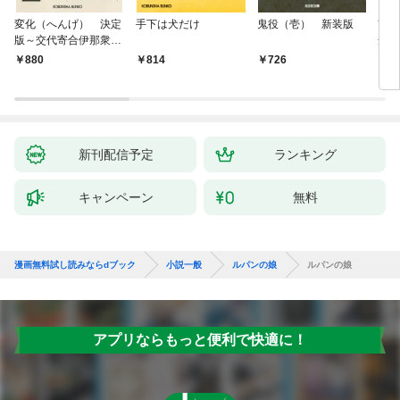
変化（へんげ） 決定
手下は犬だけ
鬼役（壱） 新装版
南町
版～交代寄合伊那衆異
舟の
聞（1）～
880
814
726
9
新刊配信予定
ランキング
キャンペーン
無料
漫画無料試し読みならdブック
小説一般
ルパンの娘
ルパンの娘
アプリならもっと便利で快適に！