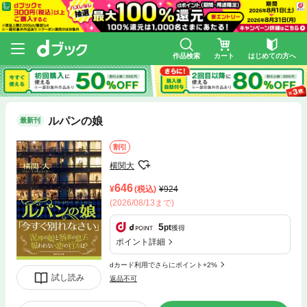
作品検索
カート
はじめての方へ
ルパンの娘
最新刊
割引
横関大
646
(税込)
924
(2026/08/13まで)
5
pt
獲得
ポイント詳細
dカード利用でさらにポイント+2%
試し読み
返品不可