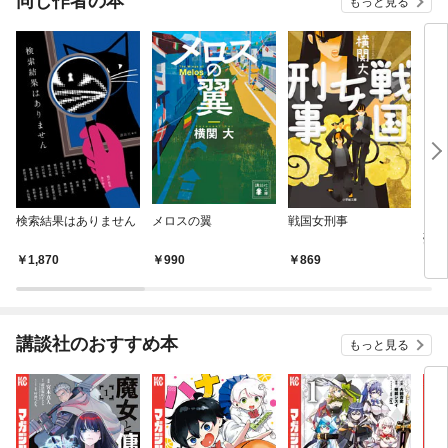
同じ作者の本
もっと見る
検索結果はありません
メロスの翼
戦国女刑事
ミス
憂鬱
1,870
990
869
1,
講談社のおすすめ本
もっと見る