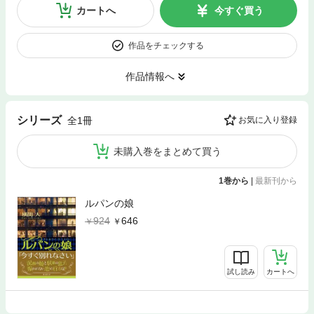
カートへ
今すぐ買う
作品をチェックする
作品情報へ
シリーズ
全1冊
お気に入り登録
未購入巻をまとめて買う
1巻から
|
最新刊から
ルパンの娘
924
646
試し読み
カートへ