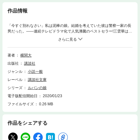
作品情報
「今すぐ別れなさい」私は泥棒の娘。結婚を考えていた彼は警察一家の長
男だった。――連続テレビドラマ化で人気沸騰のベストセラー!三雲華は恋
人の桜庭和馬の家に挨拶に行くこととなった。ついに桜庭家に到着した華
は、玄関の家族写真を見て唖然とする。全員が警察の制服らしき服装に身
を包み、それぞれ敬礼のポーズをしている。華が育った三雲家は、代々泥
棒を生業としており、一家全員が盗人だ。その数日後、荒川の河川敷で男
著者
横関大
の焼死体が見つかり、和馬は現場に急行すると……。
出版社
講談社
ジャンル
小説一般
レーベル
講談社文庫
シリーズ
ルパンの娘
電子版配信開始日
2020/01/23
ファイルサイズ
0.26 MB
作品をシェアする