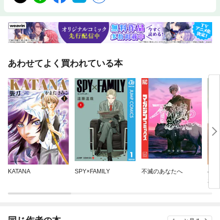
あわせてよく買われている本
KATANA
SPY×FAMILY
不滅のあなたへ
の
新装