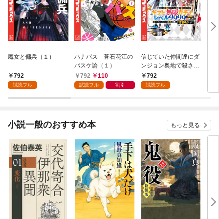
魔女と傭兵（１）
ハナバス 苔石花江の
信じていた仲間達にダ
追放
バスケ論（１）
ンジョン奥地で殺され
『自
かけたがギフト『無限
領地
792
792
110
792
7
ガチャ』でレベル９９
強の
試読フル
試読フル
割引
試読フル
試
９９の仲間達を手に入
～最
れて元パーティーメン
で始
バーと世界に復讐＆
拓ス
『ざまぁ！』します！
（１
小説一般のおすすめ本
もっと見る
（１）