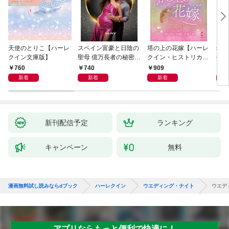
天使のとりこ【ハーレ
スペイン富豪と日陰の
塔の上の花嫁【ハーレ
幼す
クイン文庫版】
聖母 億万長者の秘密同
クイン・ヒストリカ
作選
盟 II ハーレクイン・ロ
ル・スペシャル版】
イマ
760
740
909
7
マンス～純潔のシンデ
新着
新着
新着
レラ～
新刊配信予定
ランキング
キャンペーン
無料
漫画無料試し読みならdブック
ハーレクイン
ウエディング・ナイト
ウエデ
アプリならもっと便利で快適に！