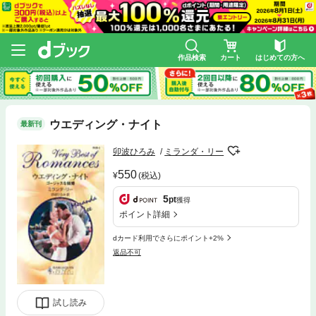
作品検索
カート
はじめての方へ
ウエディング・ナイト
最新刊
卯波ひろみ
ミランダ・リー
550
(税込)
5
pt
獲得
ポイント詳細
dカード利用でさらにポイント+2%
返品不可
試し読み