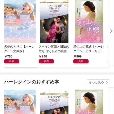
天使のとりこ【ハーレ
スペイン富豪と日陰の
塔の上の花嫁【ハーレ
幼す
クイン文庫版】
聖母 億万長者の秘密同
クイン・ヒストリカ
作選
盟 II ハーレクイン・ロ
ル・スペシャル版】
イマ
760
740
909
7
マンス～純潔のシンデ
新着
新着
新着
レラ～
ハーレクインのおすすめ本
もっと見る