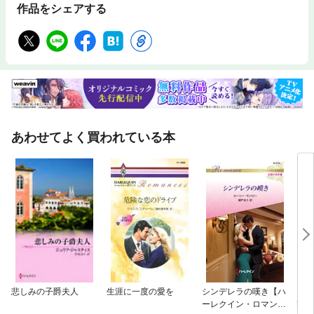
作品をシェアする
あわせてよく買われている本
悲しみの子爵夫人
生涯に一度の愛を
シンデレラの嘆き【ハ
スタ
ーレクイン・ロマンス
密を