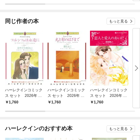
版】
～
同じ作者の本
もっと見る
ハーレクインコミック
ハーレクインコミック
ハーレクインコミック
ウィ
ス セット 2026年 vo
ス セット 2026年 vo
ス セット 2026年 vo
ンス
l.916
l.910
l.905
マン
1,760
1,760
1,760
7
～【
マン
ハーレクインのおすすめ本
もっと見る