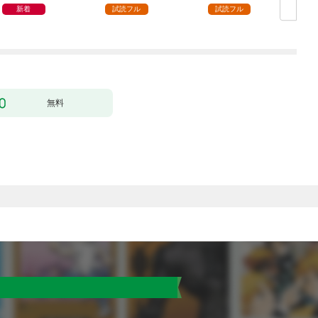
新着
試読フル
試読フル
無料