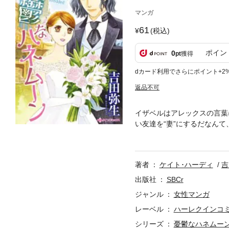
マンガ
61
(税込)
ポイン
0
pt
獲得
dカード利用でさらにポイント+2
返品不可
イザベルはアレックスの言葉
い友達を“妻”にするだなん
僕にはイザベルが必要だ。大
も僕は愛なんて信じていない
著者
ケイト･ハーディ
吉
出版社
SBCr
ジャンル
女性マンガ
レーベル
ハーレクインコ
シリーズ
憂鬱なハネムー