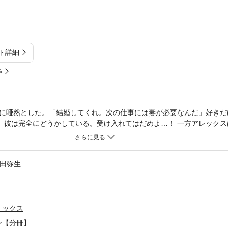
ト詳細
%
に唖然とした。「結婚してくれ。次の仕事には妻が必要なんだ」好きだ
て、彼は完全にどうかしている。受け入れてはだめよ…！ 一方アレック
好きな友達のイザベルなら信頼できるし、妻役も難なくこなしてくれる
。友達が“妻”になったところで、なんの問題も生じないはずだ。そう思
田弥生
ミックス
ン【分冊】