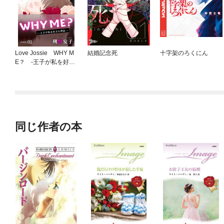
Love Jossie WHY M
結婚記念死
十字架のろくにん
E？ -王子が私を好き
な理由-
同じ作者の本