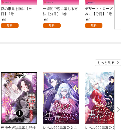
愛の形見を胸に【分
一週間で恋に落ちる方
デザート・ローズをき
冊】 1巻
法【分冊】 1巻
みに【分冊】 1巻
【
0
0
0
無料
無料
無料
もっと見る
死神令嬢は黒幕お兄様
レベル999黒幕公女に
レベル999黒幕公女に