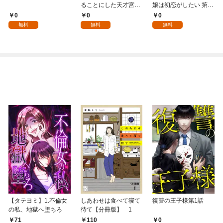
ることにした天才宮廷
嬢は初恋がしたい 第1
魔術師～辺境の地でス
話
0
0
0
ローライフを夢見る
無料
無料
無料
が、不届き者を倒して
いたら『最果ての魔
女』と呼ばれるように
なる～ 第1話
【タテヨミ】1.不倫女
しあわせは食べて寝て
復讐の王子様第1話
の私、地獄へ堕ちろ
待て【分冊版】 1
71
110
0