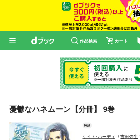
作品検索
カート
憂鬱なハネムーン【分冊】 9巻
完結
ケイト･ハーディ
吉田弥生