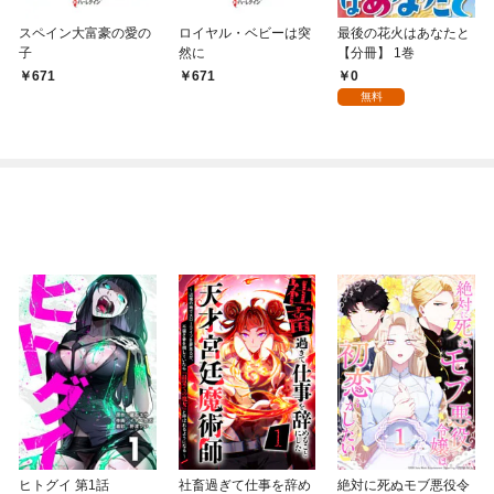
スペイン大富豪の愛の
ロイヤル・ベビーは突
最後の花火はあなたと
子
然に
【分冊】 1巻
0
671
671
無料
ヒトグイ 第1話
社畜過ぎて仕事を辞め
絶対に死ぬモブ悪役令