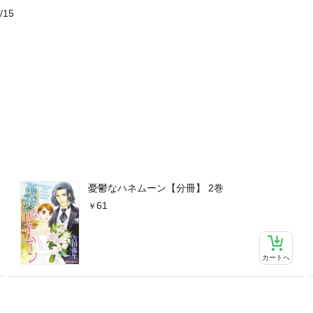
/15
憂鬱なハネムーン【分冊】 2巻
61
カートへ