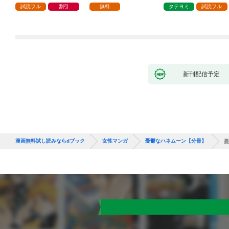
試読フル
割引
無料
タテヨミ
試読フル
新刊配信予定
漫画無料試し読みならdブック
女性マンガ
憂鬱なハネムーン【分冊】
憂