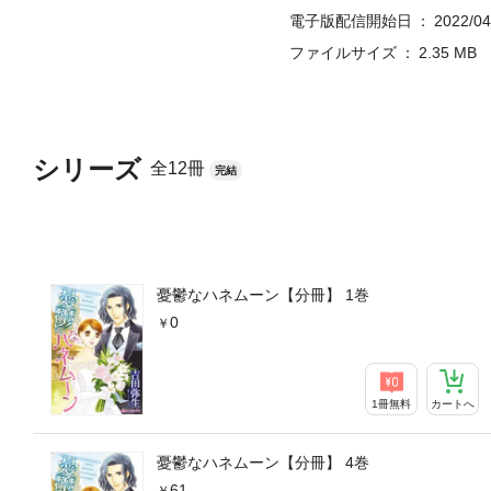
電子版配信開始日
2022/04
ファイルサイズ
2.35 MB
シリーズ
全12冊
完結
憂鬱なハネムーン【分冊】 1巻
0
1冊無料
カートへ
憂鬱なハネムーン【分冊】 4巻
61