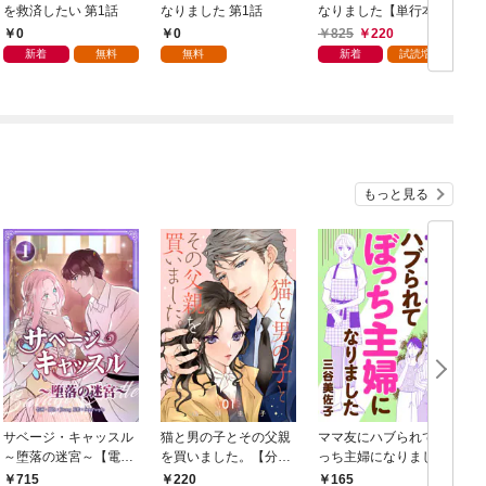
を救済したい 第1話
なりました 第1話
なりました【単行本
版】 1巻
0
0
825
220
新着
無料
無料
新着
試読増量
もっと見る
サベージ・キャッスル
猫と男の子とその父親
ママ友にハブられてぼ
～堕落の迷宮～【電子
を買いました。【分冊
っち主婦になりました
単行本版】 第1巻
版】 1
【分冊版】 1
1
715
220
165