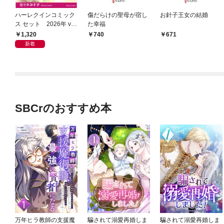
ハーレクインコミック
傷だらけの聖母が宿し
お針子王女の結婚
ス セット 2026年 vo
た幸福
l.1013
1,320
740
671
新着
SBCrのおすすめ本
万年ヒラ教師の支援魔
騙されて溺愛再婚しま
騙されて溺愛再婚しま