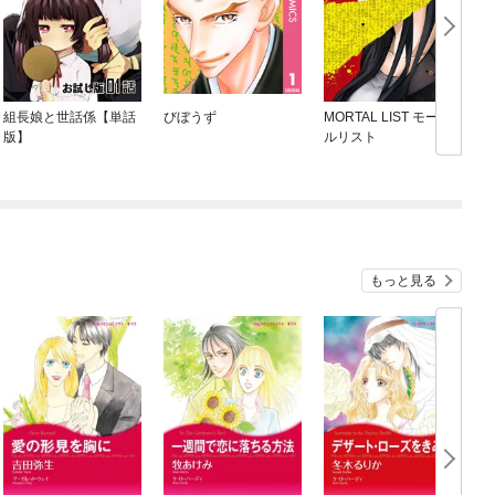
組長娘と世話係【単話
びぼうず
MORTAL LIST モータ
版】
ルリスト
もっと見る