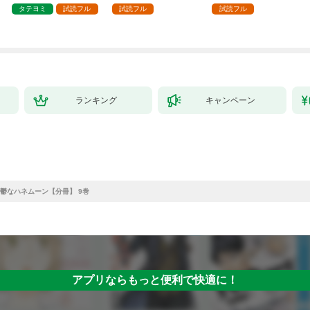
タテヨミ
試読フル
試読フル
試読フル
ランキング
キャンペーン
鬱なハネムーン【分冊】 9巻
アプリならもっと便利で快適に！