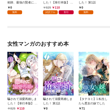
術師、最強の賢者にな
した！【単行本版】 1
した！ 第1話
る～不人気の支援魔術
巻
0
825
110
0
師は給料泥棒だと魔術
無料
試読フル
割引
無料
大学をクビになった
が、出世した元教え子
たちのおかげで何も困
らない件～ 第1話
女性マンガのおすすめ本
騙されて溺愛再婚しま
騙されて溺愛再婚しま
【タテヨミ】1.転生し
した！【単行本版】 1
した！ 第1話
たら悪女の妹でした
巻
825
110
0
71