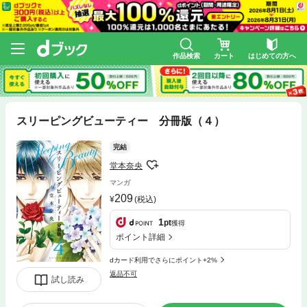
作品検索
カート
はじめての方へ
スリーピングビューティー 分冊版（４）
完結
堂本奈央
マンガ
209
(税込)
1
pt
獲得
ポイント詳細
dカード利用でさらにポイント+2%
返品不可
試し読み