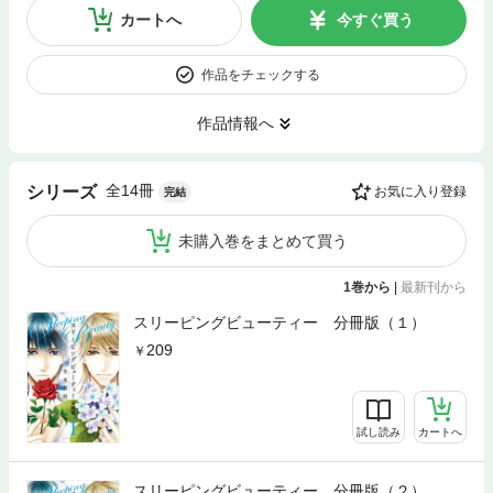
カートへ
今すぐ買う
作品をチェックする
作品情報へ
全14冊
シリーズ
お気に入り登録
完結
未購入巻をまとめて買う
1巻から
|
最新刊から
スリーピングビューティー 分冊版（１）
209
試し読み
カートへ
スリーピングビューティー 分冊版（２）