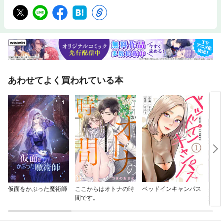
あわせてよく買われている本
仮面をかぶった魔術師
ここからはオトナの時
ベッドインキャンパス
身に
間です。
婚約
れど
だな