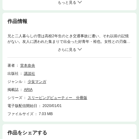
もっと見る
作品情報
兄と二人暮らしの雪は高校2年生のとき交通事故に遭い、それ以前の記憶
がない。友人に誘われた集まりで出会った好青年・裕也。女性との刃傷沙
汰を起こしている現場で会ったぶっきらぼうで陰のある永嗣。対照的な二
人は親友同士だった。彼らが抱える悲劇的な過去に触れたことで、雪の封
印された記憶が紐解かれていくのだった…。果たして二人の男は天使？
それとも悪魔？ ジェットコースターラブサスペンス開幕！ ※第4話を収
著者
堂本奈央
録
出版社
講談社
ジャンル
少女マンガ
掲載誌
ARIA
シリーズ
スリーピングビューティー 分冊版
電子版配信開始日
2020/01/01
ファイルサイズ
7.03 MB
作品をシェアする