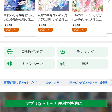
身代わり令嬢を救った
花嫁の座を奪われた忌
「姉のスペア」と呼ば
大好
のは冷酷無慈悲な氷の
み姫は楽しい亡命生活
れた身代わり人生は、
うお
王子の愛でした１
はじめます！１
今日でやめることにし
１
165
165
165
1
ます～辺境で自由を満
試読フル
試読フル
試読フル
試
喫中なので、今さら真
の聖女と言われても知
りません！～１
新刊配信予定
ランキング
キャンペーン
無料
漫画無料試し読みならdブック
少女マンガ
スリーピングビューティー 分冊版
アプリならもっと便利で快適に！