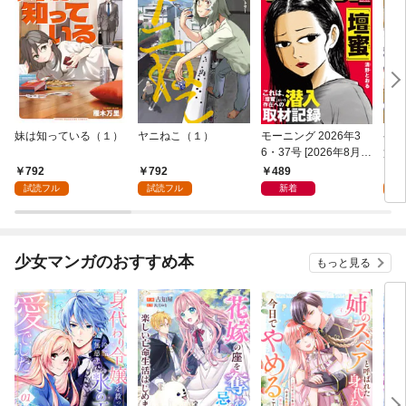
妹は知っている（１）
ヤニねこ（１）
モーニング 2026年3
ゲー
6・37号 [2026年8月6
貴族
日発売]
外れ
792
792
489
7
を駆
試読フル
試読フル
新着
試
して
少女マンガのおすすめ本
もっと見る