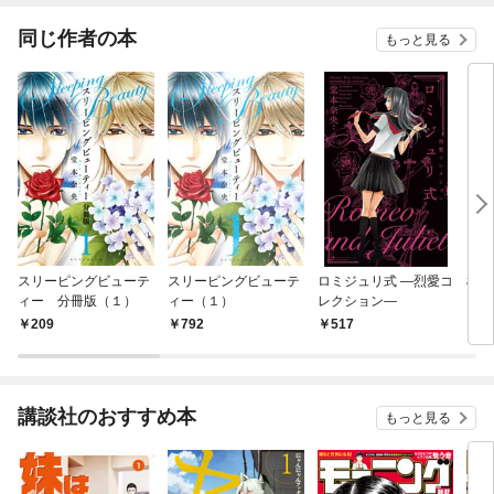
った
同じ作者の本
もっと見る
スリーピングビューテ
スリーピングビューテ
ロミジュリ式 ―烈愛コ
極上
ィー 分冊版（１）
ィー（１）
レクション―
クト
ズ 
209
792
517
5
講談社のおすすめ本
もっと見る