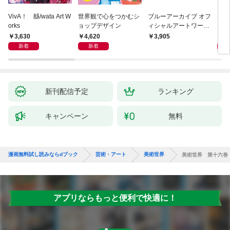
VivA！ 緜/wata Art W
世界観で心をつかむシ
ブルーアーカイブ オフ
は
orks
ョップデザイン
ィシャルアートワーク
いき
ス
ころ
3,630
4,620
2,
3,905
新着
新着
新刊配信予定
ランキング
キャンペーン
無料
漫画無料試し読みならdブック
芸術・アート
美術世界
美術世界 第十六巻
アプリならもっと便利で快適に！