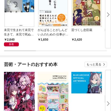
未完で生まれて未完で
がんばることがしんど
芸づくし忠臣蔵
昭和
生きて、未完で死ぬ
い人のための 仕事が楽
横尾忠則自伝
になる60のコツと答え
2,640
1,650
2,420
2,
新着
芸術・アートのおすすめ本
もっと見る