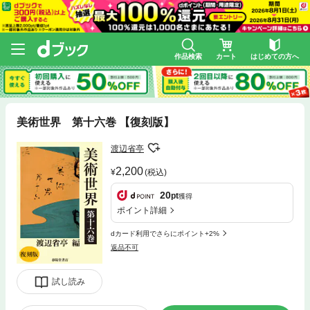
作品検索
カート
はじめての方へ
美術世界 第十六巻 【復刻版】
渡辺省亭
2,200
(税込)
20
pt
獲得
ポイント詳細
dカード利用でさらにポイント+2%
返品不可
試し読み