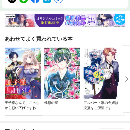
あわせてよく買われている本
王子様なんて、こっち
極彩の家
アルバート家の令嬢は
前世
から願い下げですわ！
没落をご所望です
王子
～追放された元悪役令
嬢、魔法の力で見返し
ます～