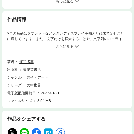
もっと見る
作品情報
※この商品はタブレットなど大きいディスプレイを備えた端末で読むこと
に適しています。また、文字だけを拡大することや、文字列のハイライ
ト、検索、辞書の参照、引用などの機能が使用できません。明治23年～27
年にかけて春陽堂より出版された美術雑誌「美術世界」の紙面を鑑賞でき
る復刻版。洒脱な花鳥画を得意とした渡辺省亭を編集主任とし、当時の著
名な画家たちが作品を手がけている。印刷は多色摺木版。彫師・五島徳次
著者
渡辺省亭
郎、摺師・吉田市松、田村鎌之助、小松角太郎、これら一流の職人たちに
出版社
春陽堂書店
よる仕上がりの美しさは、明治の美術雑誌の中でも特に格調高いものとし
て知られる。※当時発行された実物をスキャンして制作していますので経
ジャンル
芸術・アート
年による劣化や変色などはご了承くださいませ。『美術世界』（第十六
シリーズ
美術世界
巻）題言 不知庵主人（内田魯庵）菊池容斎 遺墨印譜官女の図小牧山合
戦本多平八郎大勇の図梅に雀の図小原女の図宇治橋月夜の景源頼政大内に
電子版配信開始日
2022/01/21
怪鳥を射て聯歌を仕る図河鍋暁斎 遺墨印譜俳優尾上多見蔵頽齢八十にし
ファイルサイズ
8.94 MB
て中乗を演ずる図大久保彦左衛門八十二歳東照公戦蹟御屏風を塗抹する図
高玄岱七十八歳浅草観世音の大額を書する図八十九歳の遊女の図柴田是
真 遺墨印譜盃中亀躍る図鍾馗の図小松に鹿図三大家略伝
作品をシェアする