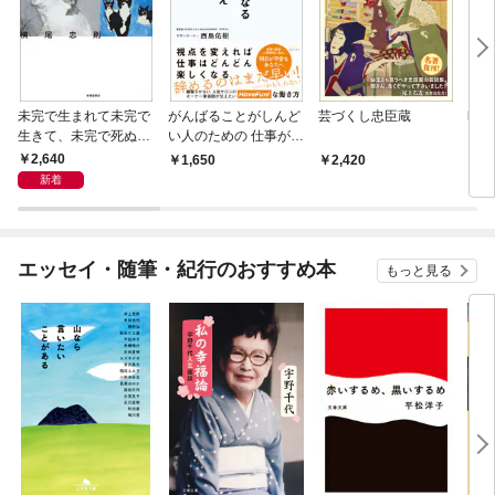
未完で生まれて未完で
がんばることがしんど
芸づくし忠臣蔵
昭和
生きて、未完で死ぬ
い人のための 仕事が楽
横尾忠則自伝
になる60のコツと答え
2,640
1,650
2,420
2,
新着
エッセイ・随筆・紀行のおすすめ本
もっと見る