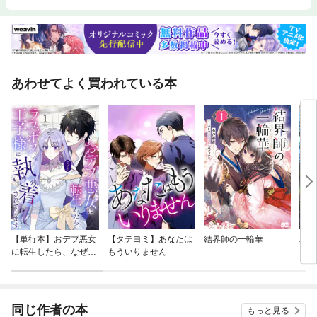
あわせてよく買われている本
【単行本】おデブ悪女
【タテヨミ】あなたは
結界師の一輪華
バッ
に転生したら、なぜか
もういりません
ロイ
ラスボス王子様に執着
今世
されています
りが
てく
OMI
同じ作者の本
もっと見る