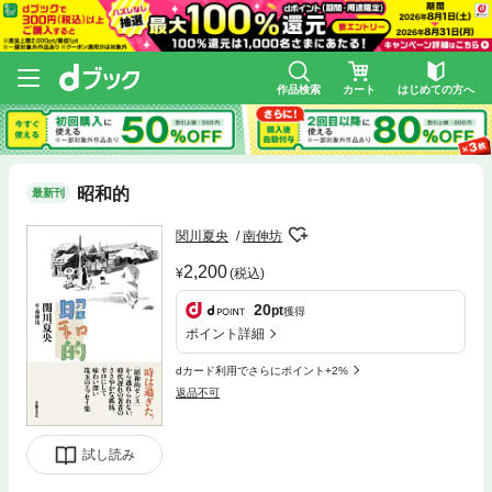
作品検索
カート
はじめての方へ
昭和的
最新刊
関川夏央
南伸坊
2,200
(税込)
20
pt
獲得
ポイント詳細
dカード利用でさらにポイント+2%
返品不可
試し読み