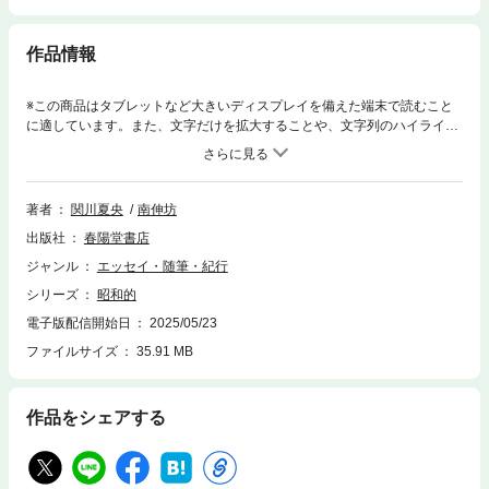
作品情報
※この商品はタブレットなど大きいディスプレイを備えた端末で読むこと
に適しています。また、文字だけを拡大することや、文字列のハイライ
ト、検索、辞書の参照、引用などの機能が使用できません。時は過ぎた。
「昭和的センス」から逃れられない、時代遅れの著者のささやかな抵抗。
辛口にして味わい深い珠玉のエッセイ集。南伸坊さんによる描き下ろしを
含む絵34点も収録。タイトルレタリング ヨコカクブックデザイン 赤波
著者
関川夏央
南伸坊
江春奈＋日下潤一
出版社
春陽堂書店
ジャンル
エッセイ・随筆・紀行
シリーズ
昭和的
電子版配信開始日
2025/05/23
ファイルサイズ
35.91 MB
作品をシェアする