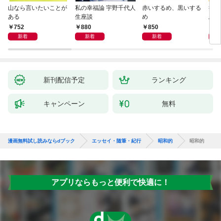
山なら言いたいことが
私の幸福論 宇野千代人
赤いするめ、黒いする
行き
ある
生座談
め
思案
752
880
850
8
新着
新着
新着
新刊配信予定
ランキング
キャンペーン
無料
漫画無料試し読みならdブック
エッセイ・随筆・紀行
昭和的
昭和的
アプリならもっと便利で快適に！