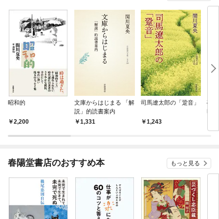
昭和的
文庫からはじまる 「解
司馬遼太郎の「跫音」
砂の
説」的読書案内
昭和
2,200
1,331
1,243
1,
春陽堂書店のおすすめ本
もっと見る