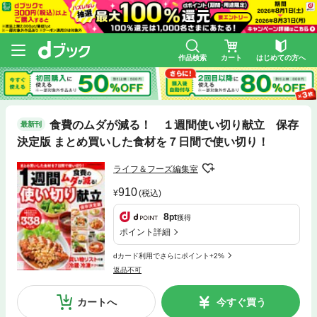
作品検索
カート
はじめての方へ
食費のムダが減る！ １週間使い切り献立 保存
最新刊
決定版 まとめ買いした食材を７日間で使い切り！
ライフ＆フーズ編集室
910
(税込)
8
pt
獲得
ポイント詳細
dカード利用でさらにポイント+2%
返品不可
カートへ
今すぐ買う