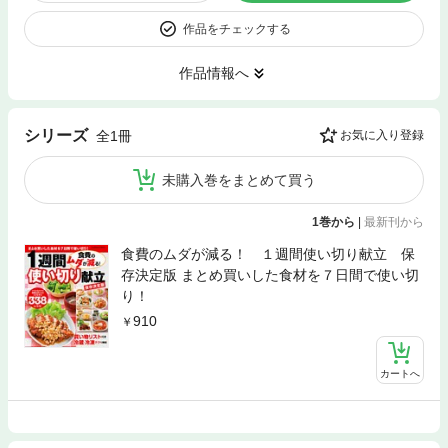
作品をチェックする
作品情報へ
シリーズ
全1冊
お気に入り登録
未購入巻をまとめて買う
1巻から
|
最新刊から
食費のムダが減る！ １週間使い切り献立 保
存決定版 まとめ買いした食材を７日間で使い切
り！
910
カートへ