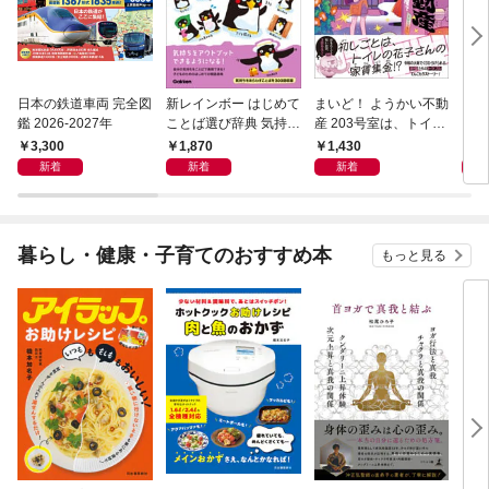
日本の鉄道車両 完全図
新レインボー はじめて
まいど！ ようかい不動
えさ
鑑 2026-2027年
ことば選び辞典 気持ち
産 203号室は、トイレ
のことば
の花子さんの部屋？
3,300
1,870
1,430
1,
新着
新着
新着
暮らし・健康・子育てのおすすめ本
もっと見る