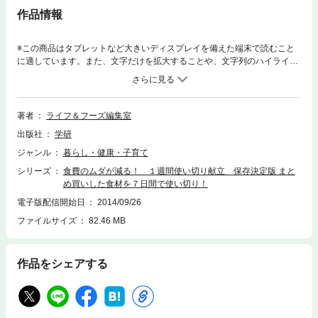
作品情報
※この商品はタブレットなど大きいディスプレイを備えた端末で読むこと
に適しています。また、文字だけを拡大することや、文字列のハイライ
ト、検索、辞書の参照、引用などの機能が使用できません。２０１２年～
２０１３年に出版された『１週間３０００円使い切り献立』シリーズのな
かから人気の高かったレシピを再録。３０００円台の予算で購入した食材
をムダなく使い切れる７日分の夕食レシピを多数紹介。本のとおりにマネ
著者
ライフ＆フーズ編集室
するだけでグングン食費が減る！
出版社
学研
ジャンル
暮らし・健康・子育て
シリーズ
食費のムダが減る！ １週間使い切り献立 保存決定版 まと
め買いした食材を７日間で使い切り！
電子版配信開始日
2014/09/26
ファイルサイズ
82.46 MB
作品をシェアする