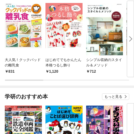
大人気！クックパッド
はじめてでもかんたん
シンプル収納のスタイ
カフ
の離乳食
本格つるし飾り
ル＆メソッド
を楽
831
1,120
712
1,
学研のおすすめ本
もっと見る