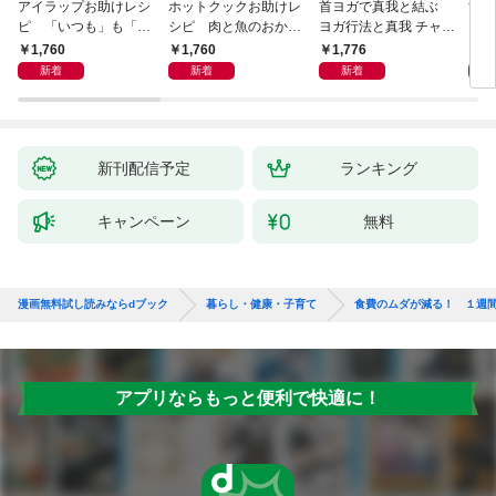
アイラップお助けレシ
ホットクックお助けレ
首ヨガで真我と結ぶ
すご
ピ 「いつも」も「も
シピ 肉と魚のおか
ヨガ行法と真我 チャク
クニ
しも」もおいしい！
ず 少ない材料＆調味
ラと真我の関係 クンダ
した
1,760
1,760
1,776
1,
料で、あとはスイッチ
リーニ上昇体験 次元上
新着
新着
新着
ポン！
昇と真我の関係
新刊配信予定
ランキング
キャンペーン
無料
漫画無料試し読みならdブック
暮らし・健康・子育て
食費のムダが減る！ １週間
アプリならもっと便利で快適に！