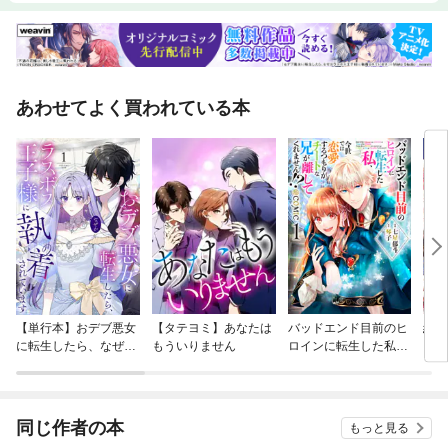
あわせてよく買われている本
【単行本】おデブ悪女
【タテヨミ】あなたは
バッドエンド目前のヒ
結界
に転生したら、なぜか
もういりません
ロインに転生した私、
ラスボス王子様に執着
今世では恋愛するつも
されています
りがチートな兄が離し
てくれません！？@C
OMIC
同じ作者の本
もっと見る