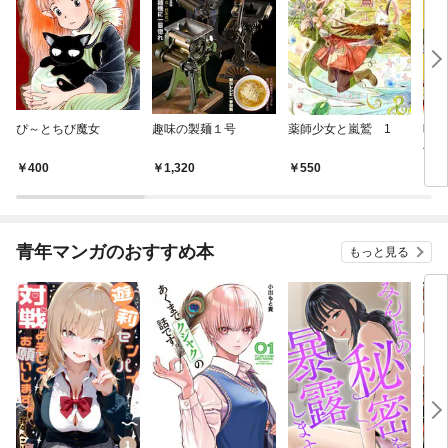
ぴ～とちび魔女
趣味の製麺１号
薬師少女と嵐鷲 1
映画
べる
400
1,320
550
5
青年マンガのおすすめ本
もっと見る