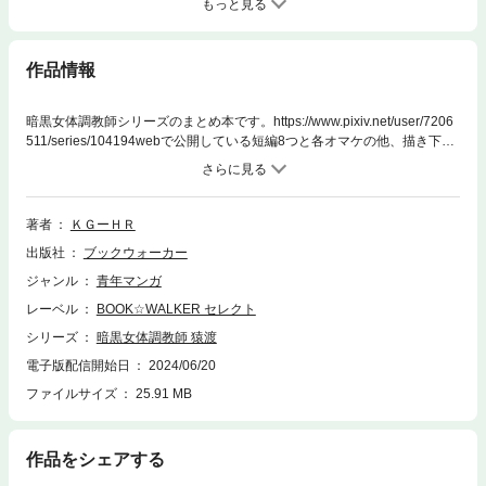
もっと見る
作品情報
暗黒女体調教師シリーズのまとめ本です。https://www.pixiv.net/user/7206
511/series/104194webで公開している短編8つと各オマケの他、描き下ろ
しの短編「暗黒異世界冒険者 猿渡」を含みます。
著者
ＫＧーＨＲ
出版社
ブックウォーカー
ジャンル
青年マンガ
レーベル
BOOK☆WALKER セレクト
シリーズ
暗黒女体調教師 猿渡
電子版配信開始日
2024/06/20
ファイルサイズ
25.91 MB
作品をシェアする