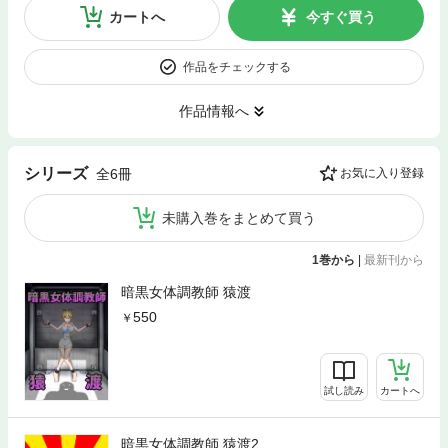
カートへ
今すぐ買う
作品をチェックする
作品情報へ
シリーズ
全6冊
お気に入り登録
未購入巻をまとめて買う
1巻から
|
最新刊から
暗黒女体調教師 猿渡
550
試し読み
カートへ
暗黒女体調教師 猿渡2