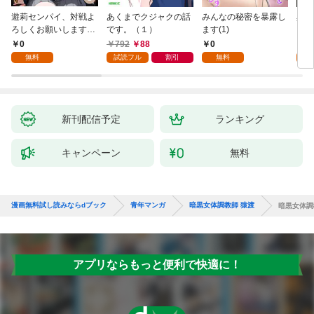
遊莉センパイ、対戦よ
あくまでクジャクの話
みんなの秘密を暴露し
異世
ろしくお願いします。
です。（１）
ます(1)
1
0
792
88
0
7
無料
試読フル
割引
無料
試
新刊配信予定
ランキング
キャンペーン
無料
漫画無料試し読みならdブック
青年マンガ
暗黒女体調教師 猿渡
暗黒女体調
アプリならもっと便利で快適に！