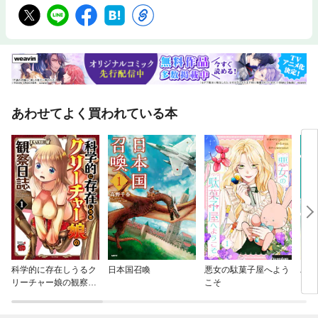
あわせてよく買われている本
科学的に存在しうるク
日本国召喚
悪女の駄菓子屋へよう
パリ
リーチャー娘の観察日
こそ
誌