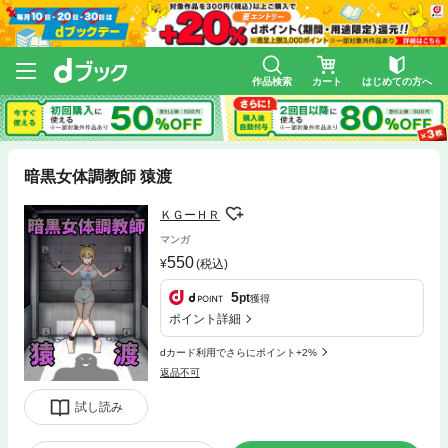
作品検索
カート
はじめての方へ
暗黒女体調教師 猿渡
ＫＧーＨＲ
マンガ
550
(税込)
5
pt
獲得
ポイント詳細
dカード利用でさらにポイント+2%
返品不可
試し読み